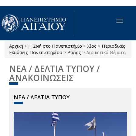
Παράκαμψη προς το κυρίως περιεχόμενο
Toggle
navigat
Αρχική
>
Η Ζωή στο Πανεπιστήμιο
>
Χίος
>
Περιοδικές
Είστε εδώ
Εκδόσεις Πανεπιστημίου
>
Ρόδος
>
Διοικητικά Θέματα
ΝΕΑ / ΔΕΛΤΙΑ ΤΥΠΟΥ /
ΑΝΑΚΟΙΝΩΣΕΙΣ
ΝΕΑ / ΔΕΛΤΙΑ ΤΥΠΟΥ