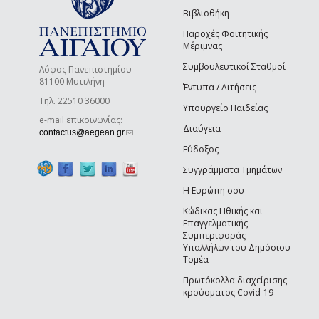
Βιβλιοθήκη
Παροχές Φοιτητικής
Μέριμνας
Συμβουλευτικοί Σταθμοί
Λόφος Πανεπιστημίου
81100 Μυτιλήνη
Έντυπα / Αιτήσεις
Τηλ. 22510 36000
Υπουργείο Παιδείας
e-mail επικοινωνίας:
Διαύγεια
(link sends e-mail)
contactus@aegean.gr
Εύδοξος
Συγγράμματα Τμημάτων
Η Ευρώπη σου
Κώδικας Ηθικής και
Επαγγελματικής
Συμπεριφοράς
Υπαλλήλων του Δημόσιου
Τομέα
Πρωτόκολλα διαχείρισης
κρούσματος Covid-19