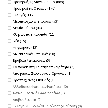
Apply Προκηρύξεις Διαγωνισμών filter
Apply Προκηρύξεις
Προκηρύξεις Διαγωνισμών (688)
Διαγωνισμών filter
Apply Προκηρύξεις Θέσεων filter
Apply Προκηρύξεις Θέσεων
Προκηρύξεις Θέσεων (176)
filter
Apply Εκλογές filter
Apply Εκλογές filter
Εκλογές (117)
Apply Μεταπτυχιακές Σπουδές filter
Apply Μεταπτυχιακές
Μεταπτυχιακές Σπουδές (53)
Σπουδές filter
Apply Δελτία Τύπου filter
Apply Δελτία Τύπου filter
Δελτία Τύπου (44)
Apply Κληρώσεις επιτροπών filter
Apply Κληρώσεις επιτροπών
Κληρώσεις επιτροπών (22)
filter
Apply Νέα filter
Apply Νέα filter
Νέα (15)
Apply Ψηφίσματα filter
Apply Ψηφίσματα filter
Ψηφίσματα (13)
Apply Διδακτορικές Σπουδές filter
Apply Διδακτορικές Σπουδές
Διδακτορικές Σπουδές (10)
filter
Apply Βραβεία / Διακρίσεις filter
Apply Βραβεία / Διακρίσεις filter
Βραβεία / Διακρίσεις (5)
Apply Το πανεπιστήμιο στην επικαιρότητα filter
Apply Το
Το πανεπιστήμιο στην επικαιρότητα (2)
πανεπιστήμιο στην
Apply Αποφάσεις Συλλογικών Οργάνων filter
Apply Αποφάσεις
Αποφάσεις Συλλογικών Οργάνων (1)
επικαιρότητα filter
Συλλογικών
Apply Προπτυχιακές Σπουδές filter
Apply Προπτυχιακές Σπουδές
Προπτυχιακές Σπουδές (1)
Οργάνων filter
filter
undefined
Αλλοδαποί Φοιτητές/Φοιτήτριες (0)
undefined
Ανακοινώσεις άλλων φορέων (0)
undefined
Διαβουλεύσεις (0)
undefined
Εκλογή Συμβουλίου Διοίκησης-Πρύτανη (0)