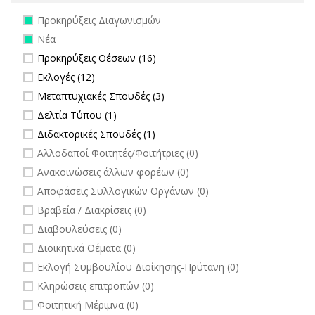
Remove Προκηρύξεις Διαγωνισμών filter
Προκηρύξεις Διαγωνισμών
Remove Νέα filter
Νέα
Apply Προκηρύξεις Θέσεων filter
Apply Προκηρύξεις Θέσεων
Προκηρύξεις Θέσεων (16)
filter
Apply Εκλογές filter
Apply Εκλογές filter
Εκλογές (12)
Apply Μεταπτυχιακές Σπουδές filter
Apply Μεταπτυχιακές Σπουδές
Μεταπτυχιακές Σπουδές (3)
filter
Apply Δελτία Τύπου filter
Apply Δελτία Τύπου filter
Δελτία Τύπου (1)
Apply Διδακτορικές Σπουδές filter
Apply Διδακτορικές Σπουδές
Διδακτορικές Σπουδές (1)
filter
undefined
Αλλοδαποί Φοιτητές/Φοιτήτριες (0)
undefined
Ανακοινώσεις άλλων φορέων (0)
undefined
Αποφάσεις Συλλογικών Οργάνων (0)
undefined
Βραβεία / Διακρίσεις (0)
undefined
Διαβουλεύσεις (0)
undefined
Διοικητικά Θέματα (0)
undefined
Εκλογή Συμβουλίου Διοίκησης-Πρύτανη (0)
undefined
Κληρώσεις επιτροπών (0)
undefined
Φοιτητική Μέριμνα (0)