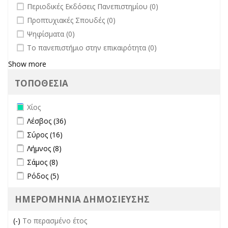
undefined
Περιοδικές Εκδόσεις Πανεπιστημίου (0)
undefined
Προπτυχιακές Σπουδές (0)
undefined
Ψηφίσματα (0)
undefined
Το πανεπιστήμιο στην επικαιρότητα (0)
Show more
ΤΟΠΟΘΕΣΙΑ
Remove Χίος filter
Χίος
Apply Λέσβος filter
Apply Λέσβος filter
Λέσβος (36)
Apply Σύρος filter
Apply Σύρος filter
Σύρος (16)
Apply Λήμνος filter
Apply Λήμνος filter
Λήμνος (8)
Apply Σάμος filter
Apply Σάμος filter
Σάμος (8)
Apply Ρόδος filter
Apply Ρόδος filter
Ρόδος (5)
ΗΜΕΡΟΜΗΝΙΑ ΔΗΜΟΣΙΕΥΣΗΣ
(-)
Remove Το περασμένο έτος filter
Το περασμένο έτος