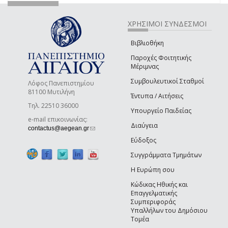
ΧΡΗΣΙΜΟΙ ΣΥΝΔΕΣΜΟΙ
Βιβλιοθήκη
Παροχές Φοιτητικής
Μέριμνας
Συμβουλευτικοί Σταθμοί
Λόφος Πανεπιστημίου
81100 Μυτιλήνη
Έντυπα / Αιτήσεις
Τηλ. 22510 36000
Υπουργείο Παιδείας
e-mail επικοινωνίας:
Διαύγεια
(link sends e-mail)
contactus@aegean.gr
Εύδοξος
Συγγράμματα Τμημάτων
Η Ευρώπη σου
Κώδικας Ηθικής και
Επαγγελματικής
Συμπεριφοράς
Υπαλλήλων του Δημόσιου
Τομέα