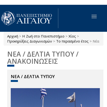
Παράκαμψη προς το κυρίως περιεχόμενο
Toggle
navigat
Αρχική
>
Η Ζωή στο Πανεπιστήμιο
>
Χίος
>
Είστε εδώ
Προκηρύξεις Διαγωνισμών
>
Το περασμένο έτος
>
Νέα
ΝΕΑ / ΔΕΛΤΙΑ ΤΥΠΟΥ /
ΑΝΑΚΟΙΝΩΣΕΙΣ
ΝΕΑ / ΔΕΛΤΙΑ ΤΥΠΟΥ