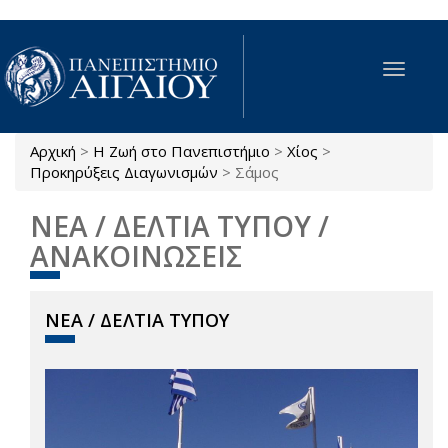
Παράκαμψη προς το κυρίως περιεχόμενο
Toggle
navigat
Αρχική
>
Η Ζωή στο Πανεπιστήμιο
>
Χίος
>
Είστε εδώ
Προκηρύξεις Διαγωνισμών
>
Σάμος
ΝΕΑ / ΔΕΛΤΙΑ ΤΥΠΟΥ /
ΑΝΑΚΟΙΝΩΣΕΙΣ
ΝΕΑ / ΔΕΛΤΙΑ ΤΥΠΟΥ