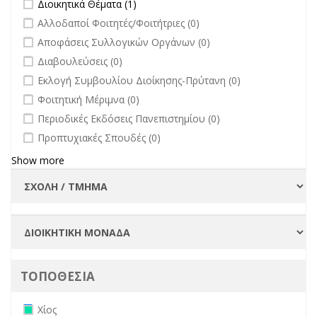
Apply Διοικητικά Θέματα filter
Apply Διοικητικά Θέματα filter
Διοικητικά Θέματα (1)
undefined
Αλλοδαποί Φοιτητές/Φοιτήτριες (0)
undefined
Αποφάσεις Συλλογικών Οργάνων (0)
undefined
Διαβουλεύσεις (0)
undefined
Εκλογή Συμβουλίου Διοίκησης-Πρύτανη (0)
undefined
Φοιτητική Μέριμνα (0)
undefined
Περιοδικές Εκδόσεις Πανεπιστημίου (0)
undefined
Προπτυχιακές Σπουδές (0)
Show more
ΤΟΠΟΘΕΣΙΑ
Remove Χίος filter
Χίος