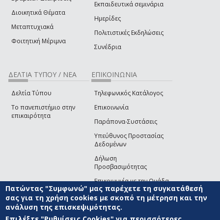
Εκπαιδευτικά σεμινάρια
Διοικητικά Θέματα
Ημερίδες
Μεταπτυχιακά
Πολιτιστικές Εκδηλώσεις
Φοιτητική Μέριμνα
Συνέδρια
ΔΕΛΤΙΑ ΤΥΠΟΥ / ΝΕΑ
ΕΠΙΚΟΙΝΩΝΙΑ
Δελτία Τύπου
Τηλεφωνικός Κατάλογος
Το πανεπιστήμιο στην
Επικοινωνία
επικαιρότητα
Παράπονα-Συστάσεις
Υπεύθυνος Προστασίας
Δεδομένων
Δήλωση
Προσβασιμότητας
Επικοινωνία με την Ομάδα
Πατώντας "Συμφωνώ" μας παρέχετε τη συγκατάθεσή
Ανάπτυξης του site
(link sends e-mail)
σας για τη χρήση cookies με σκοπό τη μέτρηση και την
ανάλυση της επισκεψιμότητας.
© ΠΑΝΕΠΙΣΤΗΜΙΟ ΑΙΓΑΙΟΥ
ΟΡΟΙ ΧΡΗΣΗΣ
ΠΟΛΙΤΙΚΗ COOKIES
ΟΜΑΔΑ
ΑΝΑΠΤΥΞΗΣ
Επιλέξτε "Ρυθμίσεις Cookies" για περισσότερες