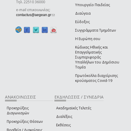
Τηλ. 22510 36000
Υπουργείο Παιδείας
e-mail επικοινωνίας:
Διαύγεια
(link sends e-mail)
contactus@aegean.gr
Εύδοξος
Συγγράμματα Τμημάτων
Η Ευρώπη σου
Κώδικας Ηθικής και
Επαγγελματικής
Συμπεριφοράς
Υπαλλήλων του Δημόσιου
Τομέα
Πρωτόκολλα διαχείρισης
κρούσματος Covid-19
ΑΝΑΚΟΙΝΩΣΕΙΣ
ΕΚΔΗΛΩΣΕΙΣ / ΣΥΝΕΔΡΙΑ
Προκηρύξεις
Ακαδημαϊκές Τελετές
Διαγωνισμών
Διαλέξεις
Προκηρύξεις Θέσεων
Εκθέσεις
Βραβεία / Διακρίσεις