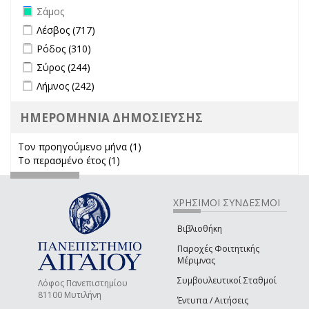
Remove Σάμος filter
Σάμος
Apply Λέσβος filter
Apply Λέσβος filter
Λέσβος (717)
Apply Ρόδος filter
Apply Ρόδος filter
Ρόδος (310)
Apply Σύρος filter
Apply Σύρος filter
Σύρος (244)
Apply Λήμνος filter
Apply Λήμνος filter
Λήμνος (242)
ΗΜΕΡΟΜΗΝΙΑ ΔΗΜΟΣΙΕΥΣΗΣ
Τον προηγούμενο μήνα (1)
Apply Τον προηγούμενο μήνα
Το περασμένο έτος (1)
Apply Το περασμένο έτος filter
filter
ΧΡΗΣΙΜΟΙ ΣΥΝΔΕΣΜΟΙ
Βιβλιοθήκη
Παροχές Φοιτητικής
Μέριμνας
Συμβουλευτικοί Σταθμοί
Λόφος Πανεπιστημίου
81100 Μυτιλήνη
Έντυπα / Αιτήσεις