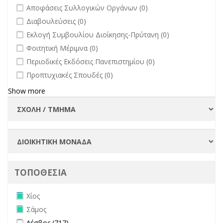
undefined
Αποφάσεις Συλλογικών Οργάνων (0)
undefined
Διαβουλεύσεις (0)
undefined
Εκλογή Συμβουλίου Διοίκησης-Πρύτανη (0)
undefined
Φοιτητική Μέριμνα (0)
undefined
Περιοδικές Εκδόσεις Πανεπιστημίου (0)
undefined
Προπτυχιακές Σπουδές (0)
Show more
ΤΟΠΟΘΕΣΙΑ
Remove Χίος filter
Χίος
Remove Σάμος filter
Σάμος
Apply Λέσβος filter
Apply Λέσβος filter
Λέσβος (717)