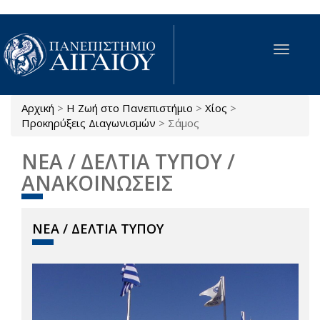
Παράκαμψη προς το κυρίως περιεχόμενο
Toggle
navigat
Αρχική
>
Η Ζωή στο Πανεπιστήμιο
>
Χίος
>
Είστε εδώ
Προκηρύξεις Διαγωνισμών
>
Σάμος
ΝΕΑ / ΔΕΛΤΙΑ ΤΥΠΟΥ /
ΑΝΑΚΟΙΝΩΣΕΙΣ
ΝΕΑ / ΔΕΛΤΙΑ ΤΥΠΟΥ