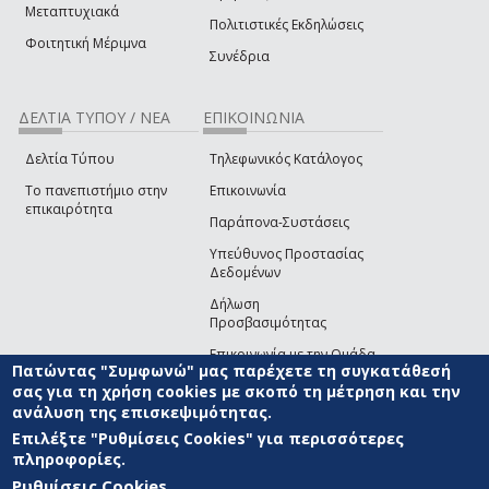
Μεταπτυχιακά
Πολιτιστικές Εκδηλώσεις
Φοιτητική Μέριμνα
Συνέδρια
ΔΕΛΤΙΑ ΤΥΠΟΥ / ΝΕΑ
ΕΠΙΚΟΙΝΩΝΙΑ
Δελτία Τύπου
Τηλεφωνικός Κατάλογος
Το πανεπιστήμιο στην
Επικοινωνία
επικαιρότητα
Παράπονα-Συστάσεις
Υπεύθυνος Προστασίας
Δεδομένων
Δήλωση
Προσβασιμότητας
Επικοινωνία με την Ομάδα
Πατώντας "Συμφωνώ" μας παρέχετε τη συγκατάθεσή
Ανάπτυξης του site
(link sends e-mail)
σας για τη χρήση cookies με σκοπό τη μέτρηση και την
ανάλυση της επισκεψιμότητας.
© ΠΑΝΕΠΙΣΤΗΜΙΟ ΑΙΓΑΙΟΥ
ΟΡΟΙ ΧΡΗΣΗΣ
ΠΟΛΙΤΙΚΗ COOKIES
ΟΜΑΔΑ
ΑΝΑΠΤΥΞΗΣ
Επιλέξτε "Ρυθμίσεις Cookies" για περισσότερες
πληροφορίες.
Ρυθμίσεις Cookies