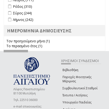
Apply Ρόδος filter
Apply Ρόδος filter
Ρόδος (310)
Apply Σύρος filter
Apply Σύρος filter
Σύρος (244)
Apply Λήμνος filter
Apply Λήμνος filter
Λήμνος (242)
ΗΜΕΡΟΜΗΝΙΑ ΔΗΜΟΣΙΕΥΣΗΣ
Τον προηγούμενο μήνα (1)
Apply Τον προηγούμενο μήνα
Το περασμένο έτος (1)
Apply Το περασμένο έτος filter
filter
ΧΡΗΣΙΜΟΙ ΣΥΝΔΕΣΜΟΙ
Βιβλιοθήκη
Παροχές Φοιτητικής
Μέριμνας
Συμβουλευτικοί Σταθμοί
Λόφος Πανεπιστημίου
81100 Μυτιλήνη
Έντυπα / Αιτήσεις
Τηλ. 22510 36000
Υπουργείο Παιδείας
e-mail επικοινωνίας: