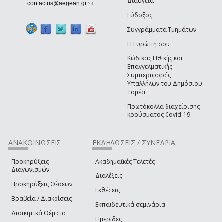
Διαύγεια
(link sends e-mail)
contactus@aegean.gr
Εύδοξος
Συγγράμματα Τμημάτων
Η Ευρώπη σου
Κώδικας Ηθικής και
Επαγγελματικής
Συμπεριφοράς
Υπαλλήλων του Δημόσιου
Τομέα
Πρωτόκολλα διαχείρισης
κρούσματος Covid-19
ΑΝΑΚΟΙΝΩΣΕΙΣ
ΕΚΔΗΛΩΣΕΙΣ / ΣΥΝΕΔΡΙΑ
Προκηρύξεις
Ακαδημαϊκές Τελετές
Διαγωνισμών
Διαλέξεις
Προκηρύξεις Θέσεων
Εκθέσεις
Βραβεία / Διακρίσεις
Εκπαιδευτικά σεμινάρια
Διοικητικά Θέματα
Ημερίδες