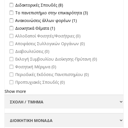
Apply Διδακτορικές Σπουδές filter
Apply Διδακτορικές Σπουδές
Διδακτορικές Σπουδές (8)
filter
Apply Το πανεπιστήμιο στην επικαιρότητα filter
Apply Το
Το πανεπιστήμιο στην επικαιρότητα (3)
πανεπιστήμιο στην
Apply Ανακοινώσεις άλλων φορέων filter
Apply Ανακοινώσεις
Ανακοινώσεις άλλων φορέων (1)
επικαιρότητα filter
άλλων φορέων filter
Apply Διοικητικά Θέματα filter
Apply Διοικητικά Θέματα filter
Διοικητικά Θέματα (1)
undefined
Αλλοδαποί Φοιτητές/Φοιτήτριες (0)
undefined
Αποφάσεις Συλλογικών Οργάνων (0)
undefined
Διαβουλεύσεις (0)
undefined
Εκλογή Συμβουλίου Διοίκησης-Πρύτανη (0)
undefined
Φοιτητική Μέριμνα (0)
undefined
Περιοδικές Εκδόσεις Πανεπιστημίου (0)
undefined
Προπτυχιακές Σπουδές (0)
Show more