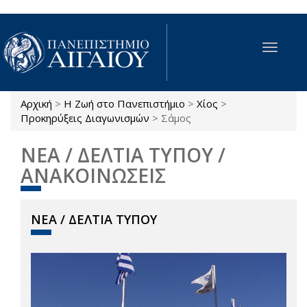
Παράκαμψη προς το κυρίως περιεχόμενο
Toggle
navigat
Αρχική
>
Η Ζωή στο Πανεπιστήμιο
>
Χίος
>
Είστε εδώ
Προκηρύξεις Διαγωνισμών
>
Σάμος
ΝΕΑ / ΔΕΛΤΙΑ ΤΥΠΟΥ /
ΑΝΑΚΟΙΝΩΣΕΙΣ
ΝΕΑ / ΔΕΛΤΙΑ ΤΥΠΟΥ