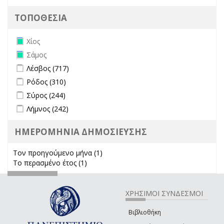
ΤΟΠΟΘΕΣΙΑ
Remove Χίος filter
Χίος
Remove Σάμος filter
Σάμος
Apply Λέσβος filter
Apply Λέσβος filter
Λέσβος (717)
Apply Ρόδος filter
Apply Ρόδος filter
Ρόδος (310)
Apply Σύρος filter
Apply Σύρος filter
Σύρος (244)
Apply Λήμνος filter
Apply Λήμνος filter
Λήμνος (242)
ΗΜΕΡΟΜΗΝΙΑ ΔΗΜΟΣΙΕΥΣΗΣ
Τον προηγούμενο μήνα (1)
Apply Τον προηγούμενο μήνα
Το περασμένο έτος (1)
Apply Το περασμένο έτος filter
filter
ΧΡΗΣΙΜΟΙ ΣΥΝΔΕΣΜΟΙ
Βιβλιοθήκη