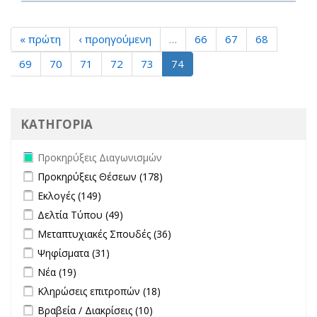
« πρώτη
‹ προηγούμενη
…
66
67
68
69
70
71
72
73
74
ΚΑΤΗΓΟΡΙΑ
Remove Προκηρύξεις Διαγωνισμών filter
Προκηρύξεις Διαγωνισμών
Apply Προκηρύξεις Θέσεων filter
Apply Προκηρύξεις Θέσεων
Προκηρύξεις Θέσεων (178)
filter
Apply Εκλογές filter
Apply Εκλογές filter
Εκλογές (149)
Apply Δελτία Τύπου filter
Apply Δελτία Τύπου filter
Δελτία Τύπου (49)
Apply Μεταπτυχιακές Σπουδές filter
Apply Μεταπτυχιακές
Μεταπτυχιακές Σπουδές (36)
Σπουδές filter
Apply Ψηφίσματα filter
Apply Ψηφίσματα filter
Ψηφίσματα (31)
Apply Νέα filter
Apply Νέα filter
Νέα (19)
Apply Κληρώσεις επιτροπών filter
Apply Κληρώσεις επιτροπών
Κληρώσεις επιτροπών (18)
filter
Apply Βραβεία / Διακρίσεις filter
Apply Βραβεία / Διακρίσεις filter
Βραβεία / Διακρίσεις (10)