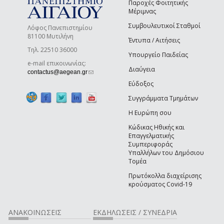
Παροχές Φοιτητικής
Μέριμνας
Συμβουλευτικοί Σταθμοί
Λόφος Πανεπιστημίου
81100 Μυτιλήνη
Έντυπα / Αιτήσεις
Τηλ. 22510 36000
Υπουργείο Παιδείας
e-mail επικοινωνίας:
Διαύγεια
(link sends e-mail)
contactus@aegean.gr
Εύδοξος
Συγγράμματα Τμημάτων
Η Ευρώπη σου
Κώδικας Ηθικής και
Επαγγελματικής
Συμπεριφοράς
Υπαλλήλων του Δημόσιου
Τομέα
Πρωτόκολλα διαχείρισης
κρούσματος Covid-19
ΑΝΑΚΟΙΝΩΣΕΙΣ
ΕΚΔΗΛΩΣΕΙΣ / ΣΥΝΕΔΡΙΑ