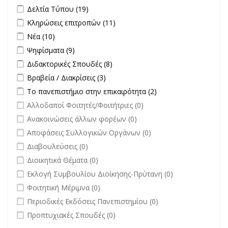
Σπουδές filter
Apply Δελτία Τύπου filter
Apply Δελτία Τύπου filter
Δελτία Τύπου (19)
Apply Κληρώσεις επιτροπών filter
Apply Κληρώσεις επιτροπών
Κληρώσεις επιτροπών (11)
filter
Apply Νέα filter
Apply Νέα filter
Νέα (10)
Apply Ψηφίσματα filter
Apply Ψηφίσματα filter
Ψηφίσματα (9)
Apply Διδακτορικές Σπουδές filter
Apply Διδακτορικές Σπουδές
Διδακτορικές Σπουδές (8)
filter
Apply Βραβεία / Διακρίσεις filter
Apply Βραβεία / Διακρίσεις filter
Βραβεία / Διακρίσεις (3)
Apply Το πανεπιστήμιο στην επικαιρότητα filter
Apply Το
Το πανεπιστήμιο στην επικαιρότητα (2)
πανεπιστήμιο στην
undefined
Αλλοδαποί Φοιτητές/Φοιτήτριες (0)
επικαιρότητα filter
undefined
Ανακοινώσεις άλλων φορέων (0)
undefined
Αποφάσεις Συλλογικών Οργάνων (0)
undefined
Διαβουλεύσεις (0)
undefined
Διοικητικά Θέματα (0)
undefined
Εκλογή Συμβουλίου Διοίκησης-Πρύτανη (0)
undefined
Φοιτητική Μέριμνα (0)
undefined
Περιοδικές Εκδόσεις Πανεπιστημίου (0)
undefined
Προπτυχιακές Σπουδές (0)