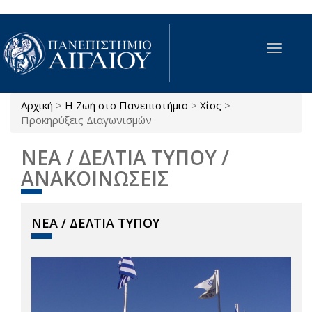
Παράκαμψη προς το κυρίως περιεχόμενο
Toggle
navigat
Αρχική
>
Η Ζωή στο Πανεπιστήμιο
>
Χίος
>
Είστε εδώ
Προκηρύξεις Διαγωνισμών
ΝΕΑ / ΔΕΛΤΙΑ ΤΥΠΟΥ /
ΑΝΑΚΟΙΝΩΣΕΙΣ
ΝΕΑ / ΔΕΛΤΙΑ ΤΥΠΟΥ