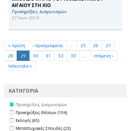
ΑΙΓΑΙΟΥ ΣΤΗ ΧΙΟ
Προκηρύξεις Διαγωνισμών
27 Ιουν 2019
« πρώτη
‹ προηγούμενη
…
25
26
27
28
29
30
31
32
33
…
επόμενη ›
τελευταία »
ΚΑΤΗΓΟΡΙΑ
Remove Προκηρύξεις Διαγωνισμών filter
Προκηρύξεις Διαγωνισμών
Apply Προκηρύξεις Θέσεων filter
Apply Προκηρύξεις Θέσεων
Προκηρύξεις Θέσεων (104)
filter
Apply Εκλογές filter
Apply Εκλογές filter
Εκλογές (65)
Apply Μεταπτυχιακές Σπουδές filter
Apply Μεταπτυχιακές
Μεταπτυχιακές Σπουδές (23)