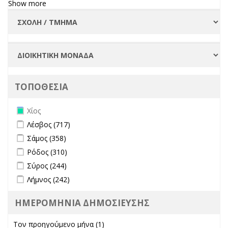
Show more
ΤΟΠΟΘΕΣΙΑ
Remove Χίος filter
Χίος
Apply Λέσβος filter
Apply Λέσβος filter
Λέσβος (717)
Apply Σάμος filter
Apply Σάμος filter
Σάμος (358)
Apply Ρόδος filter
Apply Ρόδος filter
Ρόδος (310)
Apply Σύρος filter
Apply Σύρος filter
Σύρος (244)
Apply Λήμνος filter
Apply Λήμνος filter
Λήμνος (242)
ΗΜΕΡΟΜΗΝΙΑ ΔΗΜΟΣΙΕΥΣΗΣ
Τον προηγούμενο μήνα (1)
Apply Τον προηγούμενο μήνα