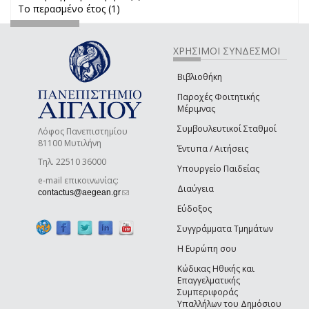
Το περασμένο έτος (1)
Apply Το περασμένο έτος filter
filter
ΧΡΗΣΙΜΟΙ ΣΥΝΔΕΣΜΟΙ
Βιβλιοθήκη
Παροχές Φοιτητικής
Μέριμνας
Συμβουλευτικοί Σταθμοί
Λόφος Πανεπιστημίου
81100 Μυτιλήνη
Έντυπα / Αιτήσεις
Τηλ. 22510 36000
Υπουργείο Παιδείας
e-mail επικοινωνίας:
Διαύγεια
(link sends e-mail)
contactus@aegean.gr
Εύδοξος
Συγγράμματα Τμημάτων
Η Ευρώπη σου
Κώδικας Ηθικής και
Επαγγελματικής
Συμπεριφοράς
Υπαλλήλων του Δημόσιου