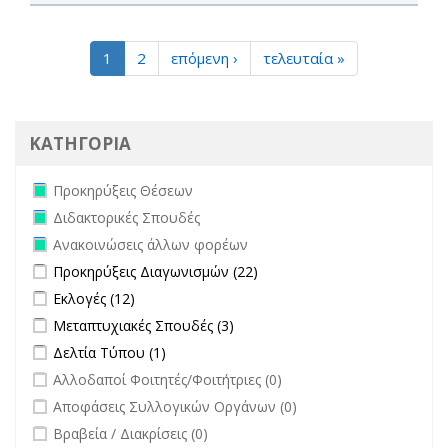
1
2
επόμενη ›
τελευταία »
ΚΑΤΗΓΟΡΙΑ
Remove Προκηρύξεις Θέσεων filter
Προκηρύξεις Θέσεων
Remove Διδακτορικές Σπουδές filter
Διδακτορικές Σπουδές
Remove Ανακοινώσεις άλλων φορέων filter
Ανακοινώσεις άλλων φορέων
Apply Προκηρύξεις Διαγωνισμών filter
Apply Προκηρύξεις
Προκηρύξεις Διαγωνισμών (22)
Διαγωνισμών filter
Apply Εκλογές filter
Apply Εκλογές filter
Εκλογές (12)
Apply Μεταπτυχιακές Σπουδές filter
Apply Μεταπτυχιακές Σπουδές
Μεταπτυχιακές Σπουδές (3)
filter
Apply Δελτία Τύπου filter
Apply Δελτία Τύπου filter
Δελτία Τύπου (1)
undefined
Αλλοδαποί Φοιτητές/Φοιτήτριες (0)
undefined
Αποφάσεις Συλλογικών Οργάνων (0)
undefined
Βραβεία / Διακρίσεις (0)