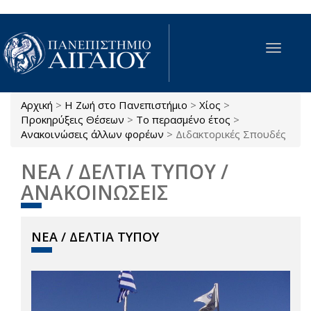
Παράκαμψη προς το κυρίως περιεχόμενο
Toggle
navigat
Αρχική
>
Η Ζωή στο Πανεπιστήμιο
>
Χίος
>
Είστε εδώ
Προκηρύξεις Θέσεων
>
Το περασμένο έτος
>
Ανακοινώσεις άλλων φορέων
>
Διδακτορικές Σπουδές
ΝΕΑ / ΔΕΛΤΙΑ ΤΥΠΟΥ /
ΑΝΑΚΟΙΝΩΣΕΙΣ
ΝΕΑ / ΔΕΛΤΙΑ ΤΥΠΟΥ