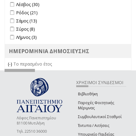
Apply Λέσβος filter
Apply Λέσβος filter
Λέσβος (30)
Apply Ρόδος filter
Apply Ρόδος filter
Ρόδος (21)
Apply Σάμος filter
Apply Σάμος filter
Σάμος (13)
Apply Σύρος filter
Apply Σύρος filter
Σύρος (8)
Apply Λήμνος filter
Apply Λήμνος filter
Λήμνος (3)
ΗΜΕΡΟΜΗΝΙΑ ΔΗΜΟΣΙΕΥΣΗΣ
(-)
Remove Το περασμένο έτος filter
Το περασμένο έτος
ΧΡΗΣΙΜΟΙ ΣΥΝΔΕΣΜΟΙ
Βιβλιοθήκη
Παροχές Φοιτητικής
Μέριμνας
Συμβουλευτικοί Σταθμοί
Λόφος Πανεπιστημίου
81100 Μυτιλήνη
Έντυπα / Αιτήσεις
Τηλ. 22510 36000
Υπουργείο Παιδείας