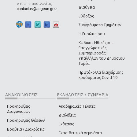
e-mail επικοινωνίας:
Διαύγεια
(link sends e-mail)
contactus@aegean.gr
Εύδοξος
Συγγράμματα Τμημάτων
Η Ευρώπη σου
Κώδικας Ηθικής και
Επαγγελματικής
Συμπεριφοράς
Υπαλλήλων του Δημόσιου
Τομέα
Πρωτόκολλα διαχείρισης
κρούσματος Covid-19
ΑΝΑΚΟΙΝΩΣΕΙΣ
ΕΚΔΗΛΩΣΕΙΣ / ΣΥΝΕΔΡΙΑ
Προκηρύξεις
Ακαδημαϊκές Τελετές
Διαγωνισμών
Διαλέξεις
Προκηρύξεις Θέσεων
Εκθέσεις
Βραβεία / Διακρίσεις
Εκπαιδευτικά σεμινάρια