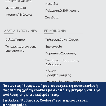
Διοικητικά Θέματα
Ημερίδες
Μεταπτυχιακά
Πολιτιστικές Εκδηλώσεις
Φοιτητική Μέριμνα
Συνέδρια
ΔΕΛΤΙΑ ΤΥΠΟΥ / ΝΕΑ
ΕΠΙΚΟΙΝΩΝΙΑ
Δελτία Τύπου
Τηλεφωνικός Κατάλογος
Το πανεπιστήμιο στην
Επικοινωνία
επικαιρότητα
Παράπονα-Συστάσεις
Υπεύθυνος Προστασίας
Δεδομένων
Δήλωση
Προσβασιμότητας
Επικοινωνία με την Ομάδα
Πατώντας "Συμφωνώ" μας παρέχετε τη συγκατάθεσή
Ανάπτυξης του site
(link sends e-mail)
σας για τη χρήση cookies με σκοπό τη μέτρηση και την
ανάλυση της επισκεψιμότητας.
© ΠΑΝΕΠΙΣΤΗΜΙΟ ΑΙΓΑΙΟΥ
ΟΡΟΙ ΧΡΗΣΗΣ
ΠΟΛΙΤΙΚΗ COOKIES
ΟΜΑΔΑ
ΑΝΑΠΤΥΞΗΣ
Επιλέξτε "Ρυθμίσεις Cookies" για περισσότερες
πληροφορίες.