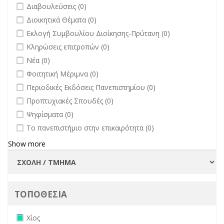
undefined
Διαβουλεύσεις (0)
undefined
Διοικητικά Θέματα (0)
undefined
Εκλογή Συμβουλίου Διοίκησης-Πρύτανη (0)
undefined
Κληρώσεις επιτροπών (0)
undefined
Νέα (0)
undefined
Φοιτητική Μέριμνα (0)
undefined
Περιοδικές Εκδόσεις Πανεπιστημίου (0)
undefined
Προπτυχιακές Σπουδές (0)
undefined
Ψηφίσματα (0)
undefined
Το πανεπιστήμιο στην επικαιρότητα (0)
Show more
ΤΟΠΟΘΕΣΙΑ
Remove Χίος filter
Χίος