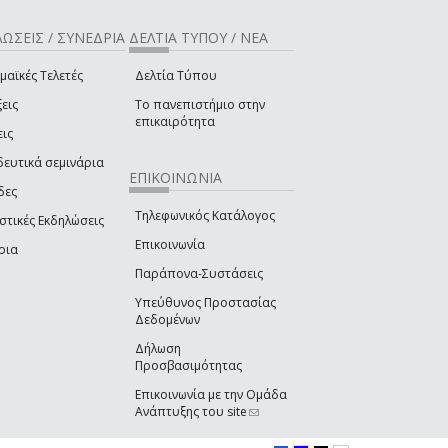
ΩΣΕΙΣ / ΣΥΝΕΔΡΙΑ
ΔΕΛΤΙΑ ΤΥΠΟΥ / ΝΕΑ
μαϊκές Τελετές
Δελτία Τύπου
εις
Το πανεπιστήμιο στην
επικαιρότητα
εις
δευτικά σεμινάρια
ΕΠΙΚΟΙΝΩΝΙΑ
δες
Τηλεφωνικός Κατάλογος
στικές Εκδηλώσεις
Επικοινωνία
ρια
Παράπονα-Συστάσεις
Υπεύθυνος Προστασίας
Δεδομένων
Δήλωση
Προσβασιμότητας
Επικοινωνία με την Ομάδα
Ανάπτυξης του site
(link sends e-mail)