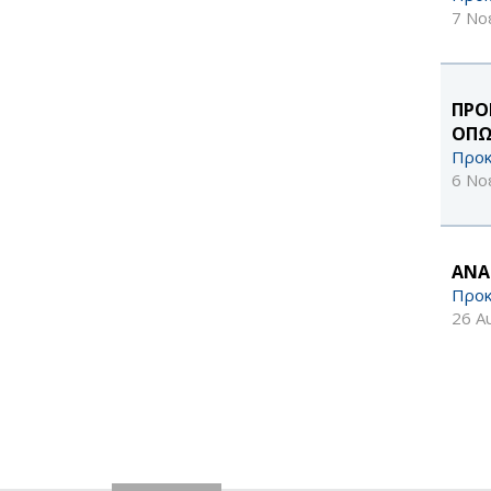
7 Νο
ΠΡΟ
ΟΠΩ
Προκ
6 Νο
ΑΝΑ
Προκ
26 Α