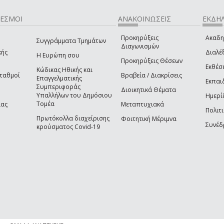
ΔΕΣΜΟΙ
ΑΝΑΚΟΙΝΩΣΕΙΣ
ΕΚΔΗΛ
Προκηρύξεις
Ακαδη
Συγγράμματα Τμημάτων
Διαγωνισμών
κής
Διαλέξ
Η Ευρώπη σου
Προκηρύξεις Θέσεων
Εκθέσ
Κώδικας Ηθικής και
Σταθμοί
Βραβεία / Διακρίσεις
Επαγγελματικής
Εκπαι
Συμπεριφοράς
Διοικητικά Θέματα
Υπαλλήλων του Δημόσιου
Ημερί
Τομέα
ίας
Μεταπτυχιακά
Πολιτι
Πρωτόκολλα διαχείρισης
Φοιτητική Μέριμνα
Συνέδ
κρούσματος Covid-19