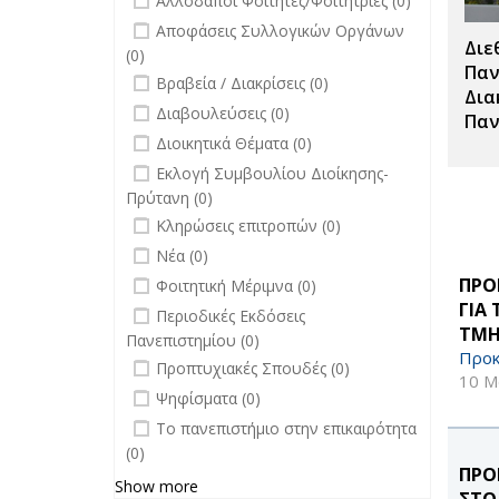
Αλλοδαποί Φοιτητές/Φοιτήτριες (0)
undefined
Αποφάσεις Συλλογικών Οργάνων
Διε
(0)
Παν
undefined
Βραβεία / Διακρίσεις (0)
Δια
undefined
Διαβουλεύσεις (0)
Παν
undefined
Διοικητικά Θέματα (0)
undefined
Εκλογή Συμβουλίου Διοίκησης-
Πρύτανη (0)
undefined
Κληρώσεις επιτροπών (0)
undefined
Νέα (0)
undefined
ΠΡΟ
Φοιτητική Μέριμνα (0)
ΓΙΑ
undefined
Περιοδικές Εκδόσεις
ΤΜΗ
Πανεπιστημίου (0)
Προκ
undefined
Προπτυχιακές Σπουδές (0)
10 Μ
undefined
Ψηφίσματα (0)
undefined
Το πανεπιστήμιο στην επικαιρότητα
(0)
ΠΡΟ
Show more
ΣΤΟ