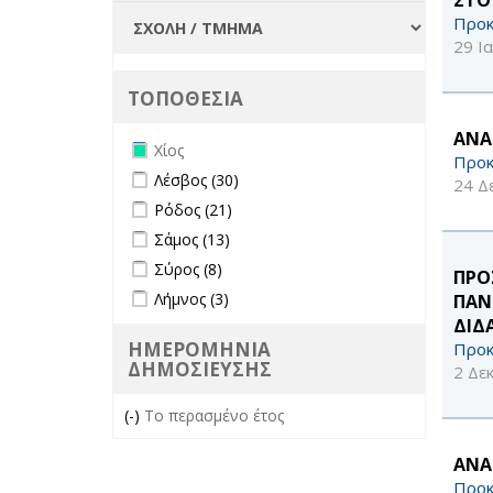
Προκ
29 Ι
ΤΟΠΟΘΕΣΙΑ
ΑΝΑ
Remove Χίος filter
Χίος
Προκ
Apply Λέσβος filter
Apply Λέσβος filter
Λέσβος (30)
24 Δ
Apply Ρόδος filter
Apply Ρόδος filter
Ρόδος (21)
Apply Σάμος filter
Apply Σάμος filter
Σάμος (13)
Apply Σύρος filter
Apply Σύρος filter
Σύρος (8)
ΠΡΟ
Apply Λήμνος filter
Apply Λήμνος filter
Λήμνος (3)
ΠΑΝ
ΔΙΔ
ΗΜΕΡΟΜΗΝΙΑ
Προκ
ΔΗΜΟΣΙΕΥΣΗΣ
2 Δε
(-)
Remove Το περασμένο έτος filter
Το περασμένο έτος
ΑΝΑ
Προκ