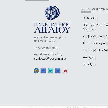
ΧΡΗΣΙΜΟΙ ΣΥΝ
Βιβλιοθήκη
Παροχές Φοιτητι
Μέριμνας
Συμβουλευτικοί 
Λόφος Πανεπιστημίου
81100 Μυτιλήνη
Έντυπα / Αιτήσεις
Τηλ. 22510 36000
Υπουργείο Παιδε
e-mail επικοινωνίας:
Διαύγεια
(link sends e-mail)
contactus@aegean.gr
Εύδοξος