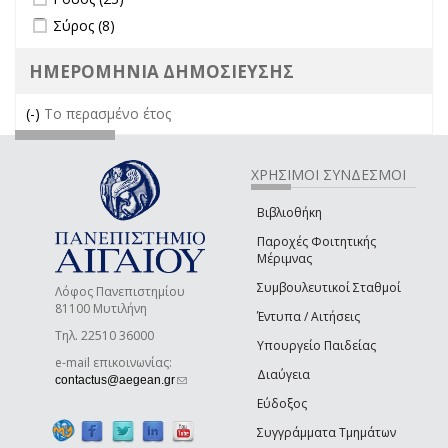
Apply Σύρος filter
Apply Σύρος filter
Σύρος (8)
ΗΜΕΡΟΜΗΝΙΑ ΔΗΜΟΣΙΕΥΣΗΣ
(-)
Remove Το περασμένο έτος filter
Το περασμένο έτος
ΧΡΗΣΙΜΟΙ ΣΥΝΔΕΣΜΟΙ
Βιβλιοθήκη
Παροχές Φοιτητικής
Μέριμνας
Συμβουλευτικοί Σταθμοί
Λόφος Πανεπιστημίου
81100 Μυτιλήνη
Έντυπα / Αιτήσεις
Τηλ. 22510 36000
Υπουργείο Παιδείας
e-mail επικοινωνίας:
Διαύγεια
(link sends e-mail)
contactus@aegean.gr
Εύδοξος
Συγγράμματα Τμημάτων