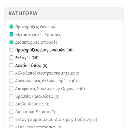
ΚΑΤΗΓΟΡΙΑ
Remove Προκηρύξεις Θέσεων filter
Προκηρύξεις Θέσεων
Remove Μεταπτυχιακές Σπουδές filter
Μεταπτυχιακές Σπουδές
Remove Διδακτορικές Σπουδές filter
Διδακτορικές Σπουδές
Apply Προκηρύξεις Διαγωνισμών filter
Apply Προκηρύξεις
Προκηρύξεις Διαγωνισμών (38)
Διαγωνισμών filter
Apply Εκλογές filter
Apply Εκλογές filter
Εκλογές (26)
Apply Δελτία Τύπου filter
Apply Δελτία Τύπου filter
Δελτία Τύπου (6)
undefined
Αλλοδαποί Φοιτητές/Φοιτήτριες (0)
undefined
Ανακοινώσεις άλλων φορέων (0)
undefined
Αποφάσεις Συλλογικών Οργάνων (0)
undefined
Βραβεία / Διακρίσεις (0)
undefined
Διαβουλεύσεις (0)
undefined
Διοικητικά Θέματα (0)
undefined
Εκλογή Συμβουλίου Διοίκησης-Πρύτανη (0)
undefined
Κληρώσεις επιτροπών (0)