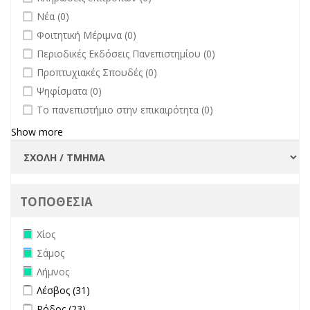
undefined
Νέα (0)
undefined
Φοιτητική Μέριμνα (0)
undefined
Περιοδικές Εκδόσεις Πανεπιστημίου (0)
undefined
Προπτυχιακές Σπουδές (0)
undefined
Ψηφίσματα (0)
undefined
Το πανεπιστήμιο στην επικαιρότητα (0)
Show more
ΤΟΠΟΘΕΣΙΑ
Remove Χίος filter
Χίος
Remove Σάμος filter
Σάμος
Remove Λήμνος filter
Λήμνος
Apply Λέσβος filter
Apply Λέσβος filter
Λέσβος (31)
Apply Ρόδος filter
Apply Ρόδος filter
Ρόδος (23)