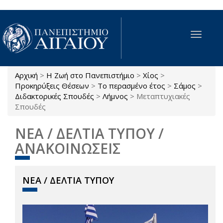
Παράκαμψη προς το κυρίως περιεχόμενο
Toggle
navigat
Αρχική
>
Η Ζωή στο Πανεπιστήμιο
>
Χίος
>
Είστε εδώ
Προκηρύξεις Θέσεων
>
Το περασμένο έτος
>
Σάμος
>
Διδακτορικές Σπουδές
>
Λήμνος
>
Μεταπτυχιακές
Σπουδές
ΝΕΑ / ΔΕΛΤΙΑ ΤΥΠΟΥ /
ΑΝΑΚΟΙΝΩΣΕΙΣ
ΝΕΑ / ΔΕΛΤΙΑ ΤΥΠΟΥ