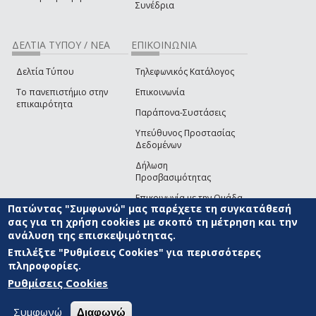
Συνέδρια
ΔΕΛΤΙΑ ΤΥΠΟΥ / ΝΕΑ
ΕΠΙΚΟΙΝΩΝΙΑ
Δελτία Τύπου
Τηλεφωνικός Κατάλογος
Το πανεπιστήμιο στην
Επικοινωνία
επικαιρότητα
Παράπονα-Συστάσεις
Υπεύθυνος Προστασίας
Δεδομένων
Δήλωση
Προσβασιμότητας
Επικοινωνία με την Ομάδα
Πατώντας "Συμφωνώ" μας παρέχετε τη συγκατάθεσή
Ανάπτυξης του site
(link sends e-mail)
σας για τη χρήση cookies με σκοπό τη μέτρηση και την
ανάλυση της επισκεψιμότητας.
© ΠΑΝΕΠΙΣΤΗΜΙΟ ΑΙΓΑΙΟΥ
ΟΡΟΙ ΧΡΗΣΗΣ
ΠΟΛΙΤΙΚΗ COOKIES
ΟΜΑΔΑ
ΑΝΑΠΤΥΞΗΣ
Επιλέξτε "Ρυθμίσεις Cookies" για περισσότερες
πληροφορίες.
Ρυθμίσεις Cookies
Συμφωνώ
Διαφωνώ