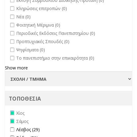
Εκλογή Συμβουλίου Διοίκησης-Πρύτανη (0)
undefined
Κληρώσεις επιτροπών (0)
undefined
Νέα (0)
undefined
Φοιτητική Μέριμνα (0)
undefined
Περιοδικές Εκδόσεις Πανεπιστημίου (0)
undefined
Προπτυχιακές Σπουδές (0)
undefined
Ψηφίσματα (0)
undefined
Το πανεπιστήμιο στην επικαιρότητα (0)
Show more
ΤΟΠΟΘΕΣΙΑ
Remove Χίος filter
Χίος
Remove Σάμος filter
Σάμος
Apply Λέσβος filter
Apply Λέσβος filter
Λέσβος (29)
Apply Ρόδος filter
Apply Ρόδος filter