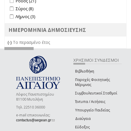
Ρόδος (21)
Apply Σύρος filter
Apply Σύρος filter
Σύρος (8)
Apply Λήμνος filter
Apply Λήμνος filter
Λήμνος (3)
ΗΜΕΡΟΜΗΝΙΑ ΔΗΜΟΣΙΕΥΣΗΣ
(-)
Remove Το περασμένο έτος filter
Το περασμένο έτος
ΧΡΗΣΙΜΟΙ ΣΥΝΔΕΣΜΟΙ
Βιβλιοθήκη
Παροχές Φοιτητικής
Μέριμνας
Συμβουλευτικοί Σταθμοί
Λόφος Πανεπιστημίου
81100 Μυτιλήνη
Έντυπα / Αιτήσεις
Τηλ. 22510 36000
Υπουργείο Παιδείας
e-mail επικοινωνίας:
Διαύγεια
(link sends e-mail)
contactus@aegean.gr
Εύδοξος