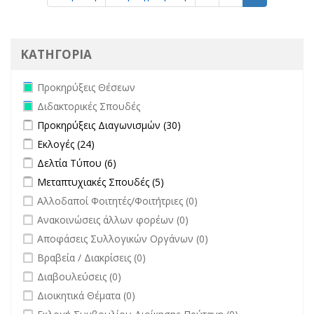
ΚΑΤΗΓΟΡΙΑ
Remove Προκηρύξεις Θέσεων filter
Προκηρύξεις Θέσεων
Remove Διδακτορικές Σπουδές filter
Διδακτορικές Σπουδές
Apply Προκηρύξεις Διαγωνισμών filter
Apply Προκηρύξεις
Προκηρύξεις Διαγωνισμών (30)
Διαγωνισμών filter
Apply Εκλογές filter
Apply Εκλογές filter
Εκλογές (24)
Apply Δελτία Τύπου filter
Apply Δελτία Τύπου filter
Δελτία Τύπου (6)
Apply Μεταπτυχιακές Σπουδές filter
Apply Μεταπτυχιακές Σπουδές
Μεταπτυχιακές Σπουδές (5)
filter
undefined
Αλλοδαποί Φοιτητές/Φοιτήτριες (0)
undefined
Ανακοινώσεις άλλων φορέων (0)
undefined
Αποφάσεις Συλλογικών Οργάνων (0)
undefined
Βραβεία / Διακρίσεις (0)
undefined
Διαβουλεύσεις (0)
undefined
Διοικητικά Θέματα (0)
undefined