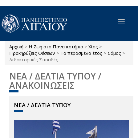
Παράκαμψη προς το κυρίως περιεχόμενο
Toggle
navigat
Αρχική
>
Η Ζωή στο Πανεπιστήμιο
>
Χίος
>
Είστε εδώ
Προκηρύξεις Θέσεων
>
Το περασμένο έτος
>
Σάμος
>
Διδακτορικές Σπουδές
ΝΕΑ / ΔΕΛΤΙΑ ΤΥΠΟΥ /
ΑΝΑΚΟΙΝΩΣΕΙΣ
ΝΕΑ / ΔΕΛΤΙΑ ΤΥΠΟΥ