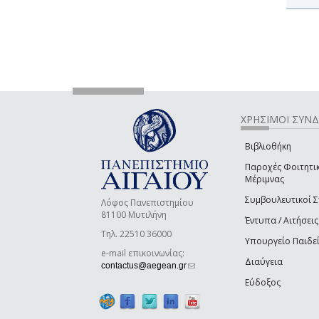
ΧΡΗΣΙΜΟΙ ΣΥΝ
Βιβλιοθήκη
Παροχές Φοιτητι
Μέριμνας
Συμβουλευτικοί 
Λόφος Πανεπιστημίου
81100 Μυτιλήνη
Έντυπα / Αιτήσεις
Τηλ. 22510 36000
Υπουργείο Παιδε
e-mail επικοινωνίας:
Διαύγεια
(link sends e-mail)
contactus@aegean.gr
Εύδοξος