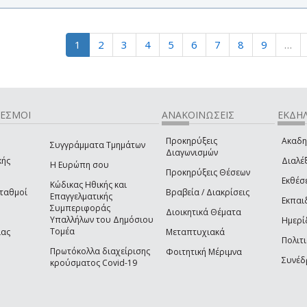
1
2
3
4
5
6
7
8
9
…
ΔΕΣΜΟΙ
ΑΝΑΚΟΙΝΩΣΕΙΣ
ΕΚΔΗΛ
Προκηρύξεις
Ακαδη
Συγγράμματα Τμημάτων
Διαγωνισμών
κής
Διαλέξ
Η Ευρώπη σου
Προκηρύξεις Θέσεων
Εκθέσ
Κώδικας Ηθικής και
Σταθμοί
Βραβεία / Διακρίσεις
Επαγγελματικής
Εκπαι
Συμπεριφοράς
Διοικητικά Θέματα
Υπαλλήλων του Δημόσιου
Ημερί
Τομέα
ίας
Μεταπτυχιακά
Πολιτι
Πρωτόκολλα διαχείρισης
Φοιτητική Μέριμνα
Συνέδ
κρούσματος Covid-19