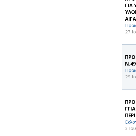
filter
ΓΙΑ
ΥΛΟ
ΑΙΓΑ
Προκ
27 Ι
ΠΡΟ
Ν.4
Προκ
29 Ι
ΠΡΟ
ΓΓΙ
ΠΕΡ
Εκλο
3 Ιο