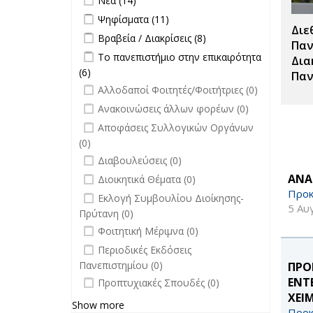
Νέα (14)
filter
επιτροπών
Apply Ψηφίσματα filter
Apply Ψηφίσματα filter
Ψηφίσματα (11)
filter
Διε
Apply Βραβεία / Διακρίσεις filter
Apply
Βραβεία / Διακρίσεις (8)
Παν
Βραβεία /
Apply Το πανεπιστήμιο στην
Το πανεπιστήμιο στην επικαιρότητα
Δια
Διακρίσεις
επικαιρότητα filter
(6)
Apply Το πανεπιστήμιο στην
Παν
filter
undefined
επικαιρότητα filter
Αλλοδαποί Φοιτητές/Φοιτήτριες (0)
undefined
Ανακοινώσεις άλλων φορέων (0)
undefined
Αποφάσεις Συλλογικών Οργάνων
(0)
undefined
Διαβουλεύσεις (0)
undefined
ΑΝΑ
Διοικητικά Θέματα (0)
Προκ
undefined
Εκλογή Συμβουλίου Διοίκησης-
5 Αυ
Πρύτανη (0)
undefined
Φοιτητική Μέριμνα (0)
undefined
Περιοδικές Εκδόσεις
Πανεπιστημίου (0)
ΠΡΟ
undefined
ΕΝΤ
Προπτυχιακές Σπουδές (0)
ΧΕΙ
Show more
Προκ