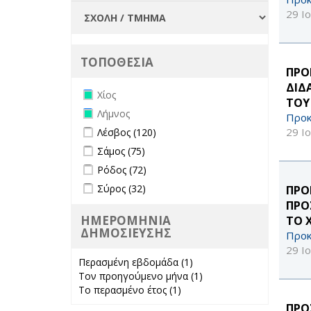
29 Ι
ΤΟΠΟΘΕΣΙΑ
ΠΡΟ
ΔΙΔ
Remove Χίος filter
Χίος
ΤΟΥ 
Remove Λήμνος filter
Λήμνος
Προκ
Apply Λέσβος filter
Apply Λέσβος filter
29 Ι
Λέσβος (120)
Apply Σάμος filter
Apply Σάμος filter
Σάμος (75)
Apply Ρόδος filter
Apply Ρόδος filter
Ρόδος (72)
Apply Σύρος filter
Apply Σύρος filter
Σύρος (32)
ΠΡΟ
ΠΡΟ
ΗΜΕΡΟΜΗΝΙΑ
ΤΟ 
ΔΗΜΟΣΙΕΥΣΗΣ
Προκ
29 Ι
Περασμένη εβδομάδα (1)
Apply
Τον προηγούμενο μήνα (1)
Περασμένη
Apply Τον
Το περασμένο έτος (1)
Apply Το
εβδομάδα filter
προηγούμενο
περασμένο έτος
μήνα filter
ΠΡΟ