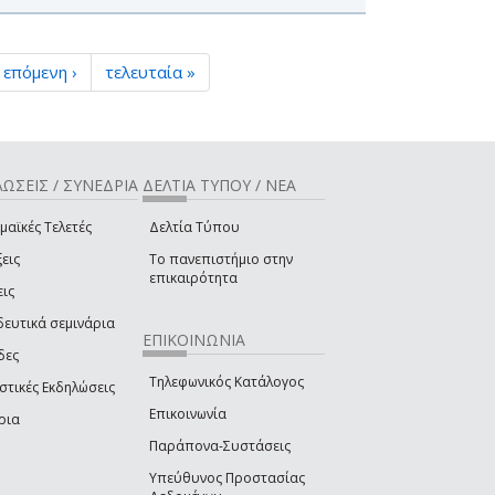
επόμενη ›
τελευταία »
ΩΣΕΙΣ / ΣΥΝΕΔΡΙΑ
ΔΕΛΤΙΑ ΤΥΠΟΥ / ΝΕΑ
μαϊκές Τελετές
Δελτία Τύπου
εις
Το πανεπιστήμιο στην
επικαιρότητα
εις
δευτικά σεμινάρια
ΕΠΙΚΟΙΝΩΝΙΑ
δες
Τηλεφωνικός Κατάλογος
στικές Εκδηλώσεις
Επικοινωνία
ρια
Παράπονα-Συστάσεις
Υπεύθυνος Προστασίας