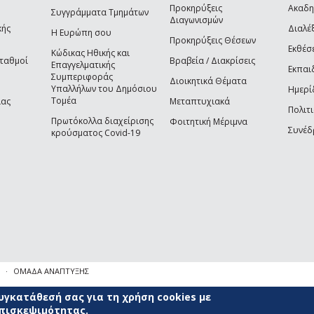
Προκηρύξεις
Ακαδη
Συγγράμματα Τμημάτων
Διαγωνισμών
κής
Διαλέξ
Η Ευρώπη σου
Προκηρύξεις Θέσεων
Εκθέσ
Κώδικας Ηθικής και
Σταθμοί
Βραβεία / Διακρίσεις
Επαγγελματικής
Εκπαι
Συμπεριφοράς
Διοικητικά Θέματα
Υπαλλήλων του Δημόσιου
Ημερί
Τομέα
ίας
Μεταπτυχιακά
Πολιτι
Πρωτόκολλα διαχείρισης
Φοιτητική Μέριμνα
Συνέδ
κρούσματος Covid-19
ΟΜΑΔΑ ΑΝΑΠΤΥΞΗΣ
γκατάθεσή σας για τη χρήση cookies με
επισκεψιμότητας.