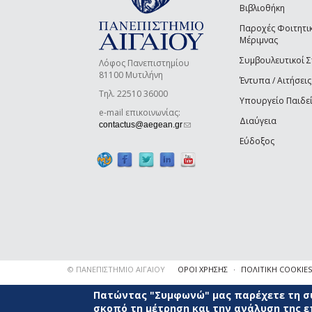
Βιβλιοθήκη
Παροχές Φοιτητι
Μέριμνας
Συμβουλευτικοί 
Λόφος Πανεπιστημίου
81100 Μυτιλήνη
Έντυπα / Αιτήσεις
Τηλ. 22510 36000
Υπουργείο Παιδε
e-mail επικοινωνίας:
Διαύγεια
(link sends e-mail)
contactus@aegean.gr
Εύδοξος
© ΠΑΝΕΠΙΣΤΗΜΙΟ ΑΙΓΑΙΟΥ
ΟΡΟΙ ΧΡΗΣΗΣ
ΠΟΛΙΤΙΚΗ COOKIES
Πατώντας "Συμφωνώ" μας παρέχετε τη συ
σκοπό τη μέτρηση και την ανάλυση της 