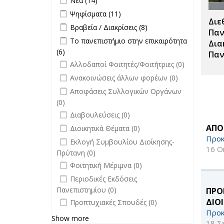
Νέα (14)
filter
επιτροπών
Apply Ψηφίσματα filter
Apply Ψηφίσματα filter
Ψηφίσματα (11)
filter
Διε
Apply Βραβεία / Διακρίσεις filter
Apply
Βραβεία / Διακρίσεις (8)
Παν
Βραβεία /
Apply Το πανεπιστήμιο στην
Το πανεπιστήμιο στην επικαιρότητα
Δια
Διακρίσεις
επικαιρότητα filter
(6)
Apply Το πανεπιστήμιο στην
Παν
filter
undefined
επικαιρότητα filter
Αλλοδαποί Φοιτητές/Φοιτήτριες (0)
undefined
Ανακοινώσεις άλλων φορέων (0)
undefined
Αποφάσεις Συλλογικών Οργάνων
(0)
undefined
Διαβουλεύσεις (0)
undefined
ΑΠΟ
Διοικητικά Θέματα (0)
Προκ
undefined
Εκλογή Συμβουλίου Διοίκησης-
16 Ο
Πρύτανη (0)
undefined
Φοιτητική Μέριμνα (0)
undefined
Περιοδικές Εκδόσεις
Πανεπιστημίου (0)
ΠΡΟ
undefined
ΔΙΟ
Προπτυχιακές Σπουδές (0)
Προκ
Show more
18 Σ