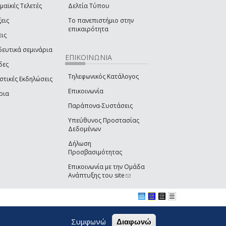
μαϊκές Τελετές
Δελτία Τύπου
εις
Το πανεπιστήμιο στην
επικαιρότητα
εις
δευτικά σεμινάρια
ΕΠΙΚΟΙΝΩΝΙΑ
δες
Τηλεφωνικός Κατάλογος
στικές Εκδηλώσεις
Επικοινωνία
ρια
Παράπονα-Συστάσεις
Υπεύθυνος Προστασίας
Δεδομένων
Δήλωση
Προσβασιμότητας
Επικοινωνία με την Ομάδα
Ανάπτυξης του site
(link sends e-mail)
Συμφωνώ
Διαφωνώ