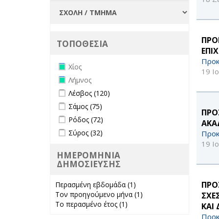
ΠΡΟ
ΤΟΠΟΘΕΣΙΑ
ΕΠΙ
Προκ
Remove Χίος filter
Χίος
19 Ι
Remove Λήμνος filter
Λήμνος
Apply Λέσβος filter
Apply Λέσβος filter
Λέσβος (120)
Apply Σάμος filter
Apply Σάμος filter
Σάμος (75)
ΠΡΟ
Apply Ρόδος filter
Apply Ρόδος filter
Ρόδος (72)
ΑΚΑ
Apply Σύρος filter
Apply Σύρος filter
Σύρος (32)
Προκ
19 Ι
ΗΜΕΡΟΜΗΝΙΑ
ΔΗΜΟΣΙΕΥΣΗΣ
ΠΡΟ
Περασμένη εβδομάδα (1)
Apply
Τον προηγούμενο μήνα (1)
Περασμένη
Apply Τον
ΣΧΕ
Το περασμένο έτος (1)
Apply Το
εβδομάδα filter
προηγούμενο
ΚΑΙ 
περασμένο έτος
μήνα filter
Προκ