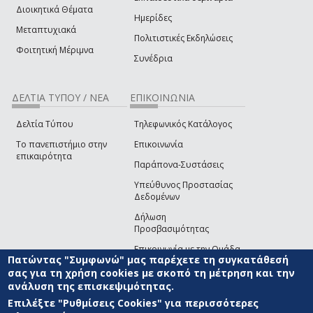
Διοικητικά Θέματα
Ημερίδες
Μεταπτυχιακά
Πολιτιστικές Εκδηλώσεις
Φοιτητική Μέριμνα
Συνέδρια
ΔΕΛΤΙΑ ΤΥΠΟΥ / ΝΕΑ
ΕΠΙΚΟΙΝΩΝΙΑ
Δελτία Τύπου
Τηλεφωνικός Κατάλογος
Το πανεπιστήμιο στην
Επικοινωνία
επικαιρότητα
Παράπονα-Συστάσεις
Υπεύθυνος Προστασίας
Δεδομένων
Δήλωση
Προσβασιμότητας
Επικοινωνία με την Ομάδα
Πατώντας "Συμφωνώ" μας παρέχετε τη συγκατάθεσή
Ανάπτυξης του site
(link sends e-mail)
σας για τη χρήση cookies με σκοπό τη μέτρηση και την
ανάλυση της επισκεψιμότητας.
© ΠΑΝΕΠΙΣΤΗΜΙΟ ΑΙΓΑΙΟΥ
ΟΡΟΙ ΧΡΗΣΗΣ
ΠΟΛΙΤΙΚΗ COOKIES
ΟΜΑΔΑ
ΑΝΑΠΤΥΞΗΣ
Επιλέξτε "Ρυθμίσεις Cookies" για περισσότερες