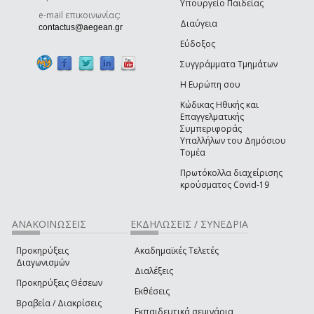
Υπουργείο Παιδείας
e-mail επικοινωνίας:
Διαύγεια
(link sends e-mail)
contactus@aegean.gr
Εύδοξος
Συγγράμματα Τμημάτων
Η Ευρώπη σου
Κώδικας Ηθικής και
Επαγγελματικής
Συμπεριφοράς
Υπαλλήλων του Δημόσιου
Τομέα
Πρωτόκολλα διαχείρισης
κρούσματος Covid-19
ΑΝΑΚΟΙΝΩΣΕΙΣ
ΕΚΔΗΛΩΣΕΙΣ / ΣΥΝΕΔΡΙΑ
Προκηρύξεις
Ακαδημαϊκές Τελετές
Διαγωνισμών
Διαλέξεις
Προκηρύξεις Θέσεων
Εκθέσεις
Βραβεία / Διακρίσεις
Εκπαιδευτικά σεμινάρια