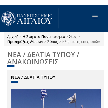
Παράκαμψη προς το κυρίως περιεχόμενο
Toggle
navigat
Αρχική
>
Η Ζωή στο Πανεπιστήμιο
>
Χίος
>
Είστε εδώ
Προκηρύξεις Θέσεων
>
Σύρος
>
Κληρώσεις επιτροπών
ΝΕΑ / ΔΕΛΤΙΑ ΤΥΠΟΥ /
ΑΝΑΚΟΙΝΩΣΕΙΣ
ΝΕΑ / ΔΕΛΤΙΑ ΤΥΠΟΥ