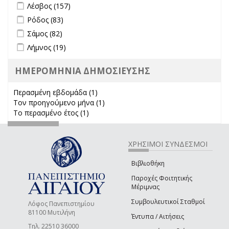
Apply Λέσβος filter
Apply Λέσβος filter
Λέσβος (157)
Apply Ρόδος filter
Apply Ρόδος filter
Ρόδος (83)
Apply Σάμος filter
Apply Σάμος filter
Σάμος (82)
Apply Λήμνος filter
Apply Λήμνος filter
Λήμνος (19)
ΗΜΕΡΟΜΗΝΙΑ ΔΗΜΟΣΙΕΥΣΗΣ
Περασμένη εβδομάδα (1)
Apply Περασμένη εβδομάδα filter
Τον προηγούμενο μήνα (1)
Apply Τον προηγούμενο μήνα
Το περασμένο έτος (1)
Apply Το περασμένο έτος filter
filter
ΧΡΗΣΙΜΟΙ ΣΥΝΔΕΣΜΟΙ
Βιβλιοθήκη
Παροχές Φοιτητικής
Μέριμνας
Συμβουλευτικοί Σταθμοί
Λόφος Πανεπιστημίου
81100 Μυτιλήνη
Έντυπα / Αιτήσεις
Τηλ. 22510 36000