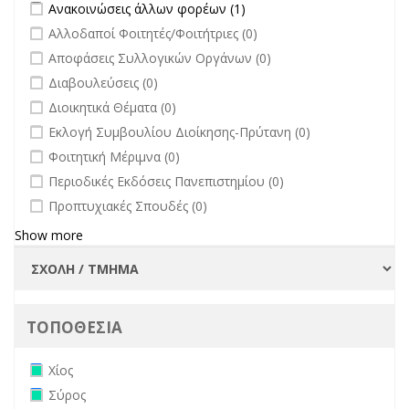
Apply Ανακοινώσεις άλλων φορέων filter
Apply Ανακοινώσεις
Ανακοινώσεις άλλων φορέων (1)
άλλων φορέων filter
undefined
Αλλοδαποί Φοιτητές/Φοιτήτριες (0)
undefined
Αποφάσεις Συλλογικών Οργάνων (0)
undefined
Διαβουλεύσεις (0)
undefined
Διοικητικά Θέματα (0)
undefined
Εκλογή Συμβουλίου Διοίκησης-Πρύτανη (0)
undefined
Φοιτητική Μέριμνα (0)
undefined
Περιοδικές Εκδόσεις Πανεπιστημίου (0)
undefined
Προπτυχιακές Σπουδές (0)
Show more
ΤΟΠΟΘΕΣΙΑ
Remove Χίος filter
Χίος
Remove Σύρος filter
Σύρος