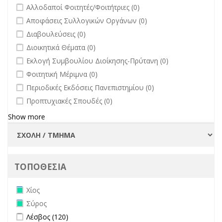
άλλων φορέων filter
undefined
Αλλοδαποί Φοιτητές/Φοιτήτριες (0)
undefined
Αποφάσεις Συλλογικών Οργάνων (0)
undefined
Διαβουλεύσεις (0)
undefined
Διοικητικά Θέματα (0)
undefined
Εκλογή Συμβουλίου Διοίκησης-Πρύτανη (0)
undefined
Φοιτητική Μέριμνα (0)
undefined
Περιοδικές Εκδόσεις Πανεπιστημίου (0)
undefined
Προπτυχιακές Σπουδές (0)
Show more
ΤΟΠΟΘΕΣΙΑ
Remove Χίος filter
Χίος
Remove Σύρος filter
Σύρος
Apply Λέσβος filter
Apply Λέσβος filter
Λέσβος (120)