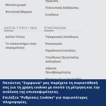
Ημερίδες
Μεταπτυχιακά
Πολιτιστικές Εκδηλώσεις
Φοιτητική Μέριμνα
Συνέδρια
ΔΕΛΤΙΑ ΤΥΠΟΥ / ΝΕΑ
ΕΠΙΚΟΙΝΩΝΙΑ
Δελτία Τύπου
Τηλεφωνικός Κατάλογος
Το πανεπιστήμιο στην
Επικοινωνία
επικαιρότητα
Παράπονα-Συστάσεις
Υπεύθυνος Προστασίας
Δεδομένων
Δήλωση
Προσβασιμότητας
Επικοινωνία με την Ομάδα
Πατώντας "Συμφωνώ" μας παρέχετε τη συγκατάθεσή
Ανάπτυξης του site
(link sends e-mail)
σας για τη χρήση cookies με σκοπό τη μέτρηση και την
ανάλυση της επισκεψιμότητας.
© ΠΑΝΕΠΙΣΤΗΜΙΟ ΑΙΓΑΙΟΥ
ΟΡΟΙ ΧΡΗΣΗΣ
ΠΟΛΙΤΙΚΗ COOKIES
ΟΜΑΔΑ
ΑΝΑΠΤΥΞΗΣ
Επιλέξτε "Ρυθμίσεις Cookies" για περισσότερες
πληροφορίες.