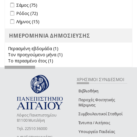
Apply Σάμος filter
Apply Σάμος filter
Σάμος (75)
Apply Ρόδος filter
Apply Ρόδος filter
Ρόδος (72)
Apply Λήμνος filter
Apply Λήμνος filter
Λήμνος (15)
ΗΜΕΡΟΜΗΝΙΑ ΔΗΜΟΣΙΕΥΣΗΣ
Περασμένη εβδομάδα (1)
Apply Περασμένη εβδομάδα filter
Τον προηγούμενο μήνα (1)
Apply Τον προηγούμενο μήνα
Το περασμένο έτος (1)
Apply Το περασμένο έτος filter
filter
ΧΡΗΣΙΜΟΙ ΣΥΝΔΕΣΜΟΙ
Βιβλιοθήκη
Παροχές Φοιτητικής
Μέριμνας
Συμβουλευτικοί Σταθμοί
Λόφος Πανεπιστημίου
81100 Μυτιλήνη
Έντυπα / Αιτήσεις
Τηλ. 22510 36000
Υπουργείο Παιδείας
e-mail επικοινωνίας: