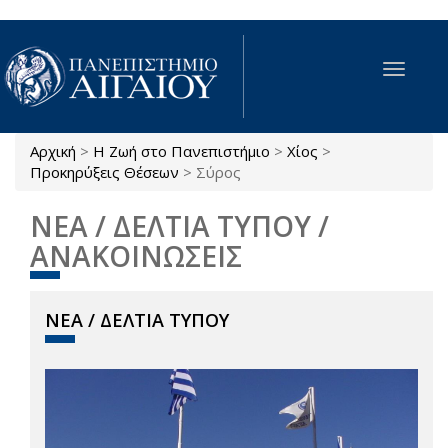
Παράκαμψη προς το κυρίως περιεχόμενο
Toggle
navigat
Αρχική
>
Η Ζωή στο Πανεπιστήμιο
>
Χίος
>
Είστε εδώ
Προκηρύξεις Θέσεων
>
Σύρος
ΝΕΑ / ΔΕΛΤΙΑ ΤΥΠΟΥ /
ΑΝΑΚΟΙΝΩΣΕΙΣ
ΝΕΑ / ΔΕΛΤΙΑ ΤΥΠΟΥ