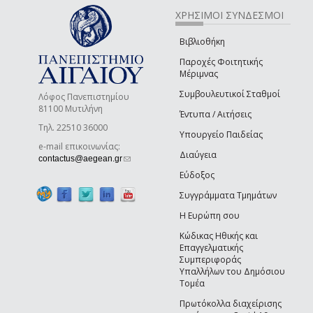
ΧΡΗΣΙΜΟΙ ΣΥΝΔΕΣΜΟΙ
Βιβλιοθήκη
Παροχές Φοιτητικής
Μέριμνας
Συμβουλευτικοί Σταθμοί
Λόφος Πανεπιστημίου
81100 Μυτιλήνη
Έντυπα / Αιτήσεις
Τηλ. 22510 36000
Υπουργείο Παιδείας
e-mail επικοινωνίας:
Διαύγεια
(link sends e-mail)
contactus@aegean.gr
Εύδοξος
Συγγράμματα Τμημάτων
Η Ευρώπη σου
Κώδικας Ηθικής και
Επαγγελματικής
Συμπεριφοράς
Υπαλλήλων του Δημόσιου
Τομέα
Πρωτόκολλα διαχείρισης