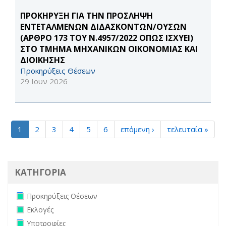
ΠΡΟΚΗΡΥΞΗ ΓΙΑ ΤΗΝ ΠΡΟΣΛΗΨΗ
ΕΝΤΕΤΑΛΜΕΝΩΝ ΔΙΔΑΣΚΟΝΤΩΝ/ΟΥΣΩΝ
(ΑΡΘΡΟ 173 ΤΟΥ Ν.4957/2022 ΟΠΩΣ ΙΣΧΥΕΙ)
ΣΤΟ ΤΜΗΜΑ ΜΗΧΑΝΙΚΩΝ ΟΙΚΟΝΟΜΙΑΣ ΚΑΙ
ΔΙΟΙΚΗΣΗΣ
Προκηρύξεις Θέσεων
29 Ιουν 2026
1
2
3
4
5
6
επόμενη ›
τελευταία »
ΚΑΤΗΓΟΡΙΑ
Remove Προκηρύξεις Θέσεων filter
Προκηρύξεις Θέσεων
Remove Εκλογές filter
Εκλογές
Remove Υποτροφίες filter
Υποτροφίες