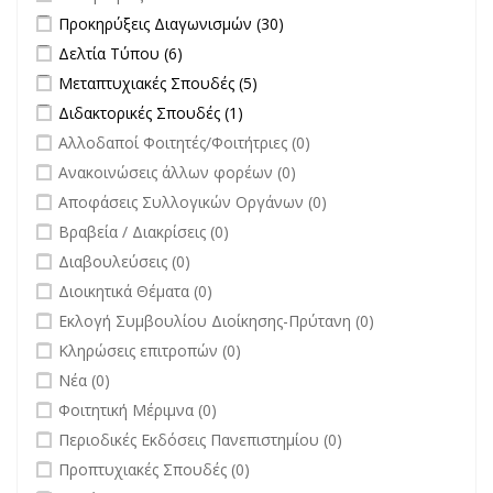
Apply Προκηρύξεις Διαγωνισμών filter
Apply Προκηρύξεις
Προκηρύξεις Διαγωνισμών (30)
Διαγωνισμών filter
Apply Δελτία Τύπου filter
Apply Δελτία Τύπου filter
Δελτία Τύπου (6)
Apply Μεταπτυχιακές Σπουδές filter
Apply Μεταπτυχιακές Σπουδές
Μεταπτυχιακές Σπουδές (5)
filter
Apply Διδακτορικές Σπουδές filter
Apply Διδακτορικές Σπουδές
Διδακτορικές Σπουδές (1)
filter
undefined
Αλλοδαποί Φοιτητές/Φοιτήτριες (0)
undefined
Ανακοινώσεις άλλων φορέων (0)
undefined
Αποφάσεις Συλλογικών Οργάνων (0)
undefined
Βραβεία / Διακρίσεις (0)
undefined
Διαβουλεύσεις (0)
undefined
Διοικητικά Θέματα (0)
undefined
Εκλογή Συμβουλίου Διοίκησης-Πρύτανη (0)
undefined
Κληρώσεις επιτροπών (0)
undefined
Νέα (0)
undefined
Φοιτητική Μέριμνα (0)
undefined
Περιοδικές Εκδόσεις Πανεπιστημίου (0)
undefined
Προπτυχιακές Σπουδές (0)