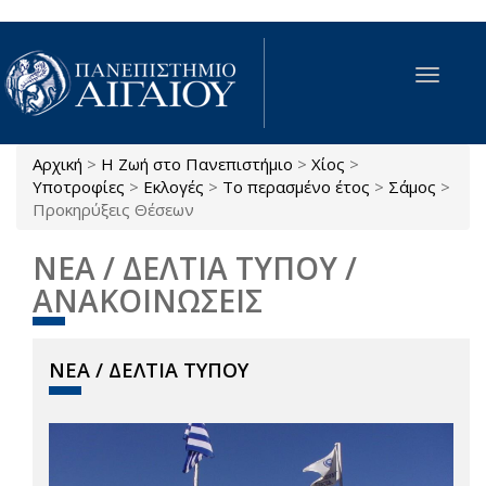
Παράκαμψη προς το κυρίως περιεχόμενο
Toggle
navigat
Αρχική
>
Η Ζωή στο Πανεπιστήμιο
>
Χίος
>
Είστε εδώ
Υποτροφίες
>
Εκλογές
>
Το περασμένο έτος
>
Σάμος
>
Προκηρύξεις Θέσεων
ΝΕΑ / ΔΕΛΤΙΑ ΤΥΠΟΥ /
ΑΝΑΚΟΙΝΩΣΕΙΣ
ΝΕΑ / ΔΕΛΤΙΑ ΤΥΠΟΥ