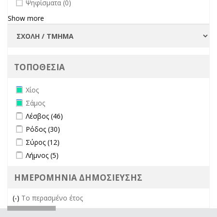
undefined
Ψηφίσματα (0)
Show more
ΤΟΠΟΘΕΣΙΑ
Remove Χίος filter
Χίος
Remove Σάμος filter
Σάμος
Apply Λέσβος filter
Apply Λέσβος filter
Λέσβος (46)
Apply Ρόδος filter
Apply Ρόδος filter
Ρόδος (30)
Apply Σύρος filter
Apply Σύρος filter
Σύρος (12)
Apply Λήμνος filter
Apply Λήμνος filter
Λήμνος (5)
ΗΜΕΡΟΜΗΝΙΑ ΔΗΜΟΣΙΕΥΣΗΣ
(-)
Remove Το περασμένο έτος filter
Το περασμένο έτος