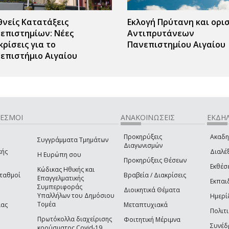
θνείς Κατατάξεις
Εκλογή Πρύτανη και ορι
επιστημίων: Νέες
Αντιπρυτάνεων
κρίσεις για το
Πανεπιστημίου Αιγαίου
επιστήμιο Αιγαίου
ΔΕΣΜΟΙ
ΑΝΑΚΟΙΝΩΣΕΙΣ
ΕΚΔΗΛ
Προκηρύξεις
Ακαδη
Συγγράμματα Τμημάτων
Διαγωνισμών
κής
Διαλέξ
Η Ευρώπη σου
Προκηρύξεις Θέσεων
Εκθέσ
Κώδικας Ηθικής και
Σταθμοί
Βραβεία / Διακρίσεις
Επαγγελματικής
Εκπαι
Συμπεριφοράς
Διοικητικά Θέματα
Υπαλλήλων του Δημόσιου
Ημερί
Τομέα
ίας
Μεταπτυχιακά
Πολιτι
Πρωτόκολλα διαχείρισης
Φοιτητική Μέριμνα
Συνέδ
κρούσματος Covid-19