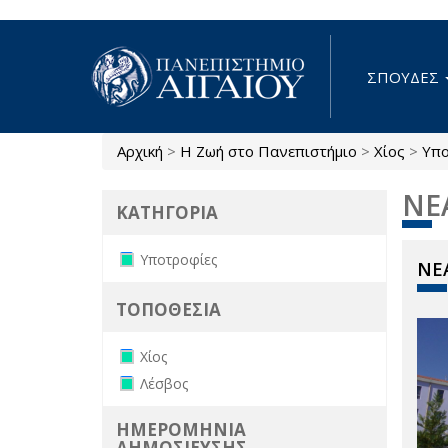
Παράκαμψη προς το κυρίως περιεχόμενο
ΣΠΟΥΔΕΣ
Αρχική
>
Η Ζωή στο Πανεπιστήμιο
>
Χίος
>
Υπο
Είστε εδώ
ΝΕ
ΚΑΤΗΓΟΡΙΑ
Remove Υποτροφίες filter
Υποτροφίες
ΝΕΑ
ΤΟΠΟΘΕΣΙΑ
Remove Χίος filter
Χίος
Remove Λέσβος filter
Λέσβος
ΗΜΕΡΟΜΗΝΙΑ
ΔΗΜΟΣΙΕΥΣΗΣ