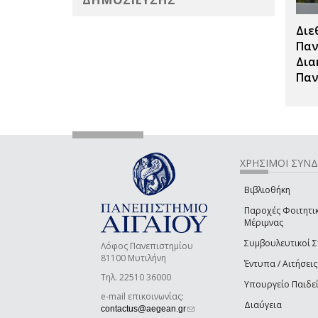
Διε
Παν
Δια
Παν
ΧΡΗΣΙΜΟΙ ΣΥΝ
Βιβλιοθήκη
Παροχές Φοιτητι
Μέριμνας
Συμβουλευτικοί 
Λόφος Πανεπιστημίου
81100 Μυτιλήνη
Έντυπα / Αιτήσεις
Τηλ. 22510 36000
Υπουργείο Παιδε
e-mail επικοινωνίας:
Διαύγεια
(link sends e-mail)
contactus@aegean.gr