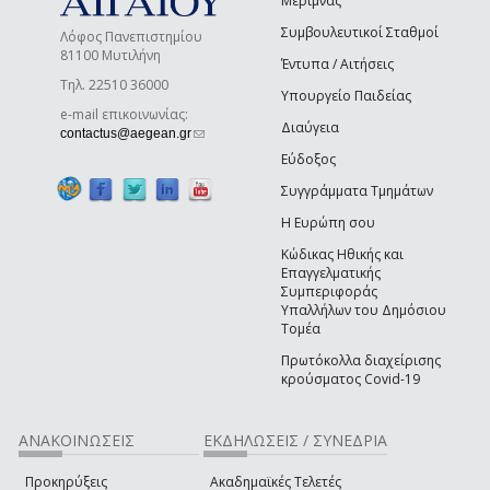
Μέριμνας
Συμβουλευτικοί Σταθμοί
Λόφος Πανεπιστημίου
81100 Μυτιλήνη
Έντυπα / Αιτήσεις
Τηλ. 22510 36000
Υπουργείο Παιδείας
e-mail επικοινωνίας:
Διαύγεια
(link sends e-mail)
contactus@aegean.gr
Εύδοξος
Συγγράμματα Τμημάτων
Η Ευρώπη σου
Κώδικας Ηθικής και
Επαγγελματικής
Συμπεριφοράς
Υπαλλήλων του Δημόσιου
Τομέα
Πρωτόκολλα διαχείρισης
κρούσματος Covid-19
ΑΝΑΚΟΙΝΩΣΕΙΣ
ΕΚΔΗΛΩΣΕΙΣ / ΣΥΝΕΔΡΙΑ
Προκηρύξεις
Ακαδημαϊκές Τελετές