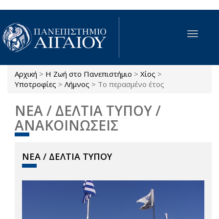
Παράκαμψη προς το κυρίως περιεχόμενο
Toggle
navigat
Αρχική
>
Η Ζωή στο Πανεπιστήμιο
>
Χίος
>
Είστε εδώ
Υποτροφίες
>
Λήμνος
>
Το περασμένο έτος
ΝΕΑ / ΔΕΛΤΙΑ ΤΥΠΟΥ /
ΑΝΑΚΟΙΝΩΣΕΙΣ
ΝΕΑ / ΔΕΛΤΙΑ ΤΥΠΟΥ