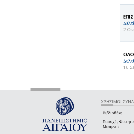
ΕΠΙ
Δελτ
2 Οκ
ΟΛΟ
Δελτ
16 Σ
ΧΡΗΣΙΜΟΙ ΣΥΝ
Βιβλιοθήκη
Παροχές Φοιτητι
Μέριμνας