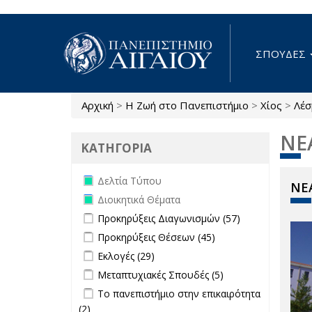
Παράκαμψη προς το κυρίως περιεχόμενο
ΣΠΟΥΔΕΣ
Αρχική
>
Η Ζωή στο Πανεπιστήμιο
>
Χίος
>
Λέσ
Είστε εδώ
ΝΕ
ΚΑΤΗΓΟΡΙΑ
Remove Δελτία Τύπου filter
Δελτία Τύπου
ΝΕΑ
Remove Διοικητικά Θέματα filter
Διοικητικά Θέματα
Apply Προκηρύξεις Διαγωνισμών
Apply
Προκηρύξεις Διαγωνισμών (57)
filter
Προκηρύξεις
Apply Προκηρύξεις Θέσεων filter
Apply
Προκηρύξεις Θέσεων (45)
Διαγωνισμών
Προκηρύξεις
Apply Εκλογές filter
Apply Εκλογές filter
Εκλογές (29)
filter
Θέσεων
Apply Μεταπτυχιακές Σπουδές filter
Apply
Μεταπτυχιακές Σπουδές (5)
filter
Μεταπτυχιακές
Apply Το πανεπιστήμιο στην
Το πανεπιστήμιο στην επικαιρότητα
Σπουδές filter
επικαιρότητα filter
(2)
Apply Το πανεπιστήμιο στην