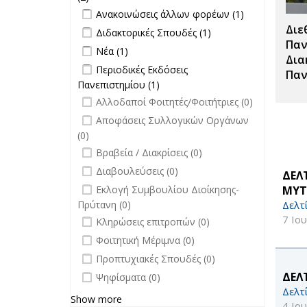
Apply Ανακοινώσεις άλλων φορέων
επικαιρότητα filter
Apply
Ανακοινώσεις άλλων φορέων (1)
filter
Ανακοινώσεις
Διε
Apply Διδακτορικές Σπουδές filter
Apply
Διδακτορικές Σπουδές (1)
άλλων
Διδακτορικές
Παν
Apply Νέα filter
Apply Νέα filter
Νέα (1)
φορέων filter
Σπουδές
Δια
Apply Περιοδικές Εκδόσεις
Περιοδικές Εκδόσεις
filter
Παν
Πανεπιστημίου filter
Πανεπιστημίου (1)
Apply Περιοδικές
undefined
Εκδόσεις
Αλλοδαποί Φοιτητές/Φοιτήτριες (0)
Πανεπιστημίου filter
undefined
Αποφάσεις Συλλογικών Οργάνων
(0)
undefined
Βραβεία / Διακρίσεις (0)
undefined
Διαβουλεύσεις (0)
ΔΕΛ
undefined
ΜΥΤ
Εκλογή Συμβουλίου Διοίκησης-
Δελτ
Πρύτανη (0)
undefined
7 Ιο
Κληρώσεις επιτροπών (0)
undefined
Φοιτητική Μέριμνα (0)
undefined
Προπτυχιακές Σπουδές (0)
undefined
ΔΕΛ
Ψηφίσματα (0)
Δελτ
Show more
4 Ιο