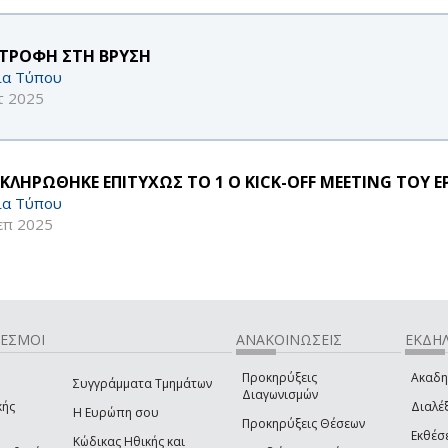
ΣΤΡΟΦΗ ΣΤΗ ΒΡΥΣΗ
ία Τύπου
τ 2025
ΚΛΗΡΩΘΗΚΕ ΕΠΙΤΥΧΩΣ ΤΟ 1 Ο KICK-OFF MEETING ΤΟΥ Ε
ία Τύπου
επ 2025
ΔΕΣΜΟΙ
ΑΝΑΚΟΙΝΩΣΕΙΣ
ΕΚΔΗΛ
Προκηρύξεις
Ακαδη
Συγγράμματα Τμημάτων
Διαγωνισμών
κής
Διαλέξ
Η Ευρώπη σου
Προκηρύξεις Θέσεων
Εκθέσ
Κώδικας Ηθικής και