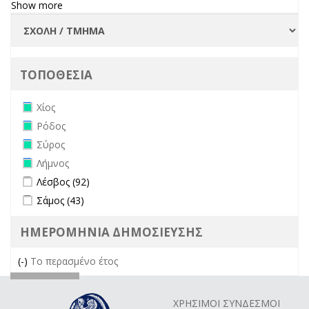
Show more
ΤΟΠΟΘΕΣΙΑ
Remove Χίος filter
Χίος
Remove Ρόδος filter
Ρόδος
Remove Σύρος filter
Σύρος
Remove Λήμνος filter
Λήμνος
Apply Λέσβος filter
Apply Λέσβος filter
Λέσβος (92)
Apply Σάμος filter
Apply Σάμος filter
Σάμος (43)
ΗΜΕΡΟΜΗΝΙΑ ΔΗΜΟΣΙΕΥΣΗΣ
(-)
Remove Το περασμένο έτος filter
Το περασμένο έτος
ΧΡΗΣΙΜΟΙ ΣΥΝΔΕΣΜΟΙ