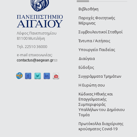
Βιβλιοθήκη
Παροχές Φοιτητικής
Μέριμνας
Συμβουλευτικοί Σταθμοί
Λόφος Πανεπιστημίου
81100 Μυτιλήνη
Έντυπα / Αιτήσεις
Τηλ. 22510 36000
Υπουργείο Παιδείας
e-mail επικοινωνίας:
Διαύγεια
(link sends e-mail)
contactus@aegean.gr
Εύδοξος
Συγγράμματα Τμημάτων
Η Ευρώπη σου
Κώδικας Ηθικής και
Επαγγελματικής
Συμπεριφοράς
Υπαλλήλων του Δημόσιου
Τομέα
Πρωτόκολλα διαχείρισης
κρούσματος Covid-19