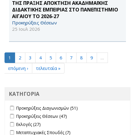
ΤΗΣ ΠΡΑΞΗΣ ΑΠΟΚΤΗΣΗ ΑΚΑΔΗΜΑΪΚΗΣ
ΔΙΔΑΚΤΙΚΗΣ ΕΜΠΕΙΡΙΑΣ ΣΤΟ ΠΑΝΕΠΙΣΤΗΜΙΟ
ΑΙΓΑΙΟΥ ΤΟ 2026-27
Προκηρύξεις Θέσεων
25 Ιουλ 2026
1
2
3
4
5
6
7
8
9
…
επόμενη ›
τελευταία »
ΚΑΤΗΓΟΡΙΑ
Apply Προκηρύξεις Διαγωνισμών filter
Apply Προκηρύξεις
Προκηρύξεις Διαγωνισμών (51)
Διαγωνισμών filter
Apply Προκηρύξεις Θέσεων filter
Apply Προκηρύξεις Θέσεων
Προκηρύξεις Θέσεων (47)
filter
Apply Εκλογές filter
Apply Εκλογές filter
Εκλογές (27)
Apply Μεταπτυχιακές Σπουδές filter
Apply Μεταπτυχιακές Σπουδές
Μεταπτυχιακές Σπουδές (7)