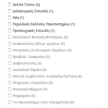
filter
Apply Δελτία Τύπου filter
Apply Δελτία Τύπου filter
Δελτία Τύπου (2)
Apply Διδακτορικές Σπουδές filter
Apply Διδακτορικές Σπουδές
Διδακτορικές Σπουδές (1)
filter
Apply Νέα filter
Apply Νέα filter
Νέα (1)
Apply Περιοδικές Εκδόσεις Πανεπιστημίου filter
Apply Περιοδικές
Περιοδικές Εκδόσεις Πανεπιστημίου (1)
Εκδόσεις
Apply Προπτυχιακές Σπουδές filter
Apply Προπτυχιακές Σπουδές
Προπτυχιακές Σπουδές (1)
Πανεπιστημίου
filter
undefined
Αλλοδαποί Φοιτητές/Φοιτήτριες (0)
filter
undefined
Ανακοινώσεις άλλων φορέων (0)
undefined
Αποφάσεις Συλλογικών Οργάνων (0)
undefined
Βραβεία / Διακρίσεις (0)
undefined
Διαβουλεύσεις (0)
undefined
Διοικητικά Θέματα (0)
undefined
Εκλογή Συμβουλίου Διοίκησης-Πρύτανη (0)
undefined
Κληρώσεις επιτροπών (0)
undefined
Φοιτητική Μέριμνα (0)
undefined
Ψηφίσματα (0)
undefined
Το πανεπιστήμιο στην επικαιρότητα (0)