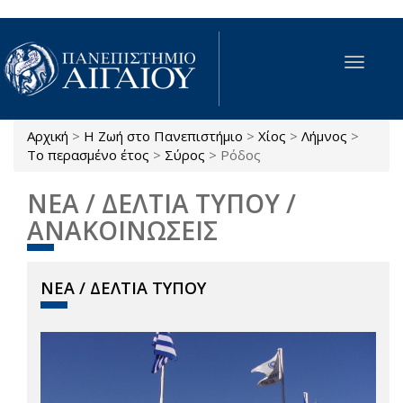
Παράκαμψη προς το κυρίως περιεχόμενο
Toggle
navigat
Αρχική
>
Η Ζωή στο Πανεπιστήμιο
>
Χίος
>
Λήμνος
>
Είστε εδώ
Το περασμένο έτος
>
Σύρος
>
Ρόδος
ΝΕΑ / ΔΕΛΤΙΑ ΤΥΠΟΥ /
ΑΝΑΚΟΙΝΩΣΕΙΣ
ΝΕΑ / ΔΕΛΤΙΑ ΤΥΠΟΥ