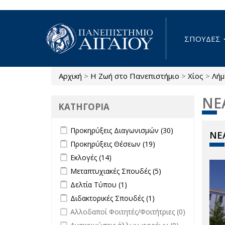
Παράκαμψη προς το κυρίως περιεχόμενο
ΣΠΟΥΔΕΣ
Αρχική
>
Η Ζωή στο Πανεπιστήμιο
>
Χίος
>
Λήμ
Είστε εδώ
ΝΕ
ΚΑΤΗΓΟΡΙΑ
Apply Προκηρύξεις Διαγωνισμών
Apply
Προκηρύξεις Διαγωνισμών (30)
ΝΕΑ
filter
Προκηρύξεις
Apply Προκηρύξεις Θέσεων filter
Apply
Προκηρύξεις Θέσεων (19)
Διαγωνισμών
Προκηρύξεις
Apply Εκλογές filter
Apply Εκλογές filter
Εκλογές (14)
filter
Θέσεων
Apply Μεταπτυχιακές Σπουδές filter
Apply
Μεταπτυχιακές Σπουδές (5)
filter
Μεταπτυχιακές
Apply Δελτία Τύπου filter
Apply Δελτία Τύπου
Δελτία Τύπου (1)
Σπουδές filter
filter
Apply Διδακτορικές Σπουδές filter
Apply
Διδακτορικές Σπουδές (1)
Διδακτορικές
undefined
Αλλοδαποί Φοιτητές/Φοιτήτριες (0)
Σπουδές
undefined