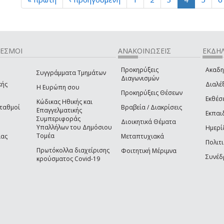
ΔΕΣΜΟΙ
ΑΝΑΚΟΙΝΩΣΕΙΣ
ΕΚΔΗΛ
Προκηρύξεις
Ακαδη
Συγγράμματα Τμημάτων
Διαγωνισμών
κής
Διαλέξ
Η Ευρώπη σου
Προκηρύξεις Θέσεων
Εκθέσ
Κώδικας Ηθικής και
Σταθμοί
Βραβεία / Διακρίσεις
Επαγγελματικής
Εκπαι
Συμπεριφοράς
Διοικητικά Θέματα
Υπαλλήλων του Δημόσιου
Ημερί
Τομέα
ίας
Μεταπτυχιακά
Πολιτι
Πρωτόκολλα διαχείρισης
Φοιτητική Μέριμνα
Συνέδ
κρούσματος Covid-19