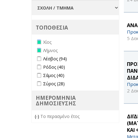
ΑΝΑ
ΤΟΠΟΘΕΣΙΑ
Προκ
5 Δε
Remove Χίος filter
Χίος
Remove Λήμνος filter
Λήμνος
Apply Λέσβος filter
Apply Λέσβος filter
Λέσβος (94)
ΠΡΟ
Apply Ρόδος filter
Apply Ρόδος filter
Ρόδος (40)
ΠΑΝ
Apply Σάμος filter
Apply Σάμος filter
Σάμος (40)
ΔΙΔ
Apply Σύρος filter
Apply Σύρος filter
Σύρος (28)
Προκ
2 Δε
ΗΜΕΡΟΜΗΝΙΑ
ΔΗΜΟΣΙΕΥΣΗΣ
ΔΙΪ
(-)
Remove Το περασμένο έτος filter
Το περασμένο έτος
(MA
ΚΑΙ
Μετα