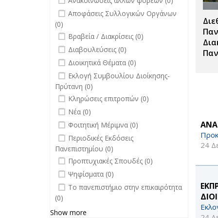
Ανακοινώσεις άλλων φορέων (0)
filter
undefined
Αποφάσεις Συλλογικών Οργάνων
Διε
(0)
Παν
undefined
Βραβεία / Διακρίσεις (0)
Δια
undefined
Διαβουλεύσεις (0)
Παν
undefined
Διοικητικά Θέματα (0)
undefined
Εκλογή Συμβουλίου Διοίκησης-
Πρύτανη (0)
undefined
Κληρώσεις επιτροπών (0)
undefined
Νέα (0)
undefined
ΑΝΑ
Φοιτητική Μέριμνα (0)
Προκ
undefined
Περιοδικές Εκδόσεις
24 Δ
Πανεπιστημίου (0)
undefined
Προπτυχιακές Σπουδές (0)
undefined
Ψηφίσματα (0)
undefined
ΕΚΠ
Το πανεπιστήμιο στην επικαιρότητα
ΔΙΟ
(0)
Εκλο
Show more
24 Δ