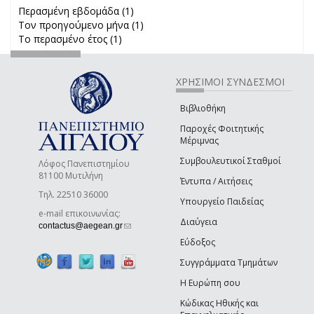
Περασμένη εβδομάδα (1)
Apply Περασμένη εβδομάδα filter
Τον προηγούμενο μήνα (1)
Apply Τον προηγούμενο μήνα
Το περασμένο έτος (1)
Apply Το περασμένο έτος filter
filter
ΧΡΗΣΙΜΟΙ ΣΥΝΔΕΣΜΟΙ
Βιβλιοθήκη
Παροχές Φοιτητικής
Μέριμνας
Συμβουλευτικοί Σταθμοί
Λόφος Πανεπιστημίου
81100 Μυτιλήνη
Έντυπα / Αιτήσεις
Τηλ. 22510 36000
Υπουργείο Παιδείας
e-mail επικοινωνίας:
Διαύγεια
(link sends e-mail)
contactus@aegean.gr
Εύδοξος
Συγγράμματα Τμημάτων
Η Ευρώπη σου
Κώδικας Ηθικής και