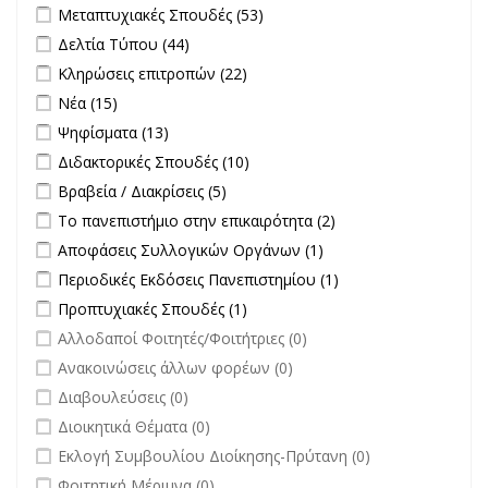
Apply Μεταπτυχιακές Σπουδές filter
Apply Μεταπτυχιακές
Μεταπτυχιακές Σπουδές (53)
Σπουδές filter
Apply Δελτία Τύπου filter
Apply Δελτία Τύπου filter
Δελτία Τύπου (44)
Apply Κληρώσεις επιτροπών filter
Apply Κληρώσεις επιτροπών
Κληρώσεις επιτροπών (22)
filter
Apply Νέα filter
Apply Νέα filter
Νέα (15)
Apply Ψηφίσματα filter
Apply Ψηφίσματα filter
Ψηφίσματα (13)
Apply Διδακτορικές Σπουδές filter
Apply Διδακτορικές Σπουδές
Διδακτορικές Σπουδές (10)
filter
Apply Βραβεία / Διακρίσεις filter
Apply Βραβεία / Διακρίσεις filter
Βραβεία / Διακρίσεις (5)
Apply Το πανεπιστήμιο στην επικαιρότητα filter
Apply Το
Το πανεπιστήμιο στην επικαιρότητα (2)
πανεπιστήμιο στην
Apply Αποφάσεις Συλλογικών Οργάνων filter
Apply Αποφάσεις
Αποφάσεις Συλλογικών Οργάνων (1)
επικαιρότητα filter
Συλλογικών
Apply Περιοδικές Εκδόσεις Πανεπιστημίου filter
Apply Περιοδικές
Περιοδικές Εκδόσεις Πανεπιστημίου (1)
Οργάνων filter
Εκδόσεις
Apply Προπτυχιακές Σπουδές filter
Apply Προπτυχιακές Σπουδές
Προπτυχιακές Σπουδές (1)
Πανεπιστημίου
filter
undefined
Αλλοδαποί Φοιτητές/Φοιτήτριες (0)
filter
undefined
Ανακοινώσεις άλλων φορέων (0)
undefined
Διαβουλεύσεις (0)
undefined
Διοικητικά Θέματα (0)
undefined
Εκλογή Συμβουλίου Διοίκησης-Πρύτανη (0)
undefined
Φοιτητική Μέριμνα (0)