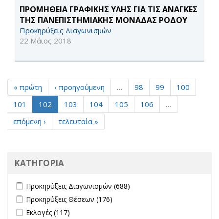
ΠΡΟΜΗΘΕΙΑ ΓΡΑΦΙΚΗΣ ΥΛΗΣ ΓΙΑ ΤΙΣ ΑΝΑΓΚΕΣ
ΤΗΣ ΠΑΝΕΠΙΣΤΗΜΙΑΚΗΣ ΜΟΝΑΔΑΣ ΡΟΔΟΥ
Προκηρύξεις Διαγωνισμών
22 Μάιος 2018
« πρώτη
‹ προηγούμενη
…
98
99
100
101
102
103
104
105
106
…
επόμενη ›
τελευταία »
ΚΑΤΗΓΟΡΙΑ
Apply Προκηρύξεις Διαγωνισμών filter
Apply Προκηρύξεις
Προκηρύξεις Διαγωνισμών (688)
Διαγωνισμών filter
Apply Προκηρύξεις Θέσεων filter
Apply Προκηρύξεις Θέσεων
Προκηρύξεις Θέσεων (176)
filter
Apply Εκλογές filter
Apply Εκλογές filter
Εκλογές (117)