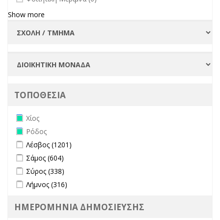
Show more
ΤΟΠΟΘΕΣΙΑ
Remove Χίος filter
Χίος
Remove Ρόδος filter
Ρόδος
Apply Λέσβος filter
Apply Λέσβος filter
Λέσβος (1201)
Apply Σάμος filter
Apply Σάμος filter
Σάμος (604)
Apply Σύρος filter
Apply Σύρος filter
Σύρος (338)
Apply Λήμνος filter
Apply Λήμνος filter
Λήμνος (316)
ΗΜΕΡΟΜΗΝΙΑ ΔΗΜΟΣΙΕΥΣΗΣ