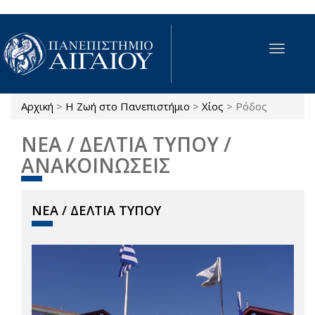
Παράκαμψη προς το κυρίως περιεχόμενο
Toggle
navigat
Αρχική
>
Η Ζωή στο Πανεπιστήμιο
>
Χίος
>
Ρόδος
Είστε εδώ
ΝΕΑ / ΔΕΛΤΙΑ ΤΥΠΟΥ /
ΑΝΑΚΟΙΝΩΣΕΙΣ
ΝΕΑ / ΔΕΛΤΙΑ ΤΥΠΟΥ