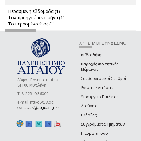
Περασμένη εβδομάδα (1)
Apply Περασμένη εβδομάδα filter
Τον προηγούμενο μήνα (1)
Apply Τον προηγούμενο μήνα
Το περασμένο έτος (1)
Apply Το περασμένο έτος filter
filter
ΧΡΗΣΙΜΟΙ ΣΥΝΔΕΣΜΟΙ
Βιβλιοθήκη
Παροχές Φοιτητικής
Μέριμνας
Συμβουλευτικοί Σταθμοί
Λόφος Πανεπιστημίου
81100 Μυτιλήνη
Έντυπα / Αιτήσεις
Τηλ. 22510 36000
Υπουργείο Παιδείας
e-mail επικοινωνίας:
Διαύγεια
(link sends e-mail)
contactus@aegean.gr
Εύδοξος
Συγγράμματα Τμημάτων
Η Ευρώπη σου