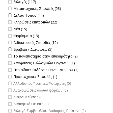
Apply Εκλογές filter
Apply Εκλογές filter
Εκλογές (117)
Apply Μεταπτυχιακές Σπουδές filter
Apply Μεταπτυχιακές
Μεταπτυχιακές Σπουδές (53)
Σπουδές filter
Apply Δελτία Τύπου filter
Apply Δελτία Τύπου filter
Δελτία Τύπου (44)
Apply Κληρώσεις επιτροπών filter
Apply Κληρώσεις επιτροπών
Κληρώσεις επιτροπών (22)
filter
Apply Νέα filter
Apply Νέα filter
Νέα (15)
Apply Ψηφίσματα filter
Apply Ψηφίσματα filter
Ψηφίσματα (13)
Apply Διδακτορικές Σπουδές filter
Apply Διδακτορικές Σπουδές
Διδακτορικές Σπουδές (10)
filter
Apply Βραβεία / Διακρίσεις filter
Apply Βραβεία / Διακρίσεις filter
Βραβεία / Διακρίσεις (5)
Apply Το πανεπιστήμιο στην επικαιρότητα filter
Apply Το
Το πανεπιστήμιο στην επικαιρότητα (2)
πανεπιστήμιο στην
Apply Αποφάσεις Συλλογικών Οργάνων filter
Apply Αποφάσεις
Αποφάσεις Συλλογικών Οργάνων (1)
επικαιρότητα filter
Συλλογικών
Apply Περιοδικές Εκδόσεις Πανεπιστημίου filter
Apply Περιοδικές
Περιοδικές Εκδόσεις Πανεπιστημίου (1)
Οργάνων filter
Εκδόσεις
Apply Προπτυχιακές Σπουδές filter
Apply Προπτυχιακές Σπουδές
Προπτυχιακές Σπουδές (1)
Πανεπιστημίου
filter
undefined
Αλλοδαποί Φοιτητές/Φοιτήτριες (0)
filter
undefined
Ανακοινώσεις άλλων φορέων (0)
undefined
Διαβουλεύσεις (0)
undefined
Διοικητικά Θέματα (0)
undefined
Εκλογή Συμβουλίου Διοίκησης-Πρύτανη (0)