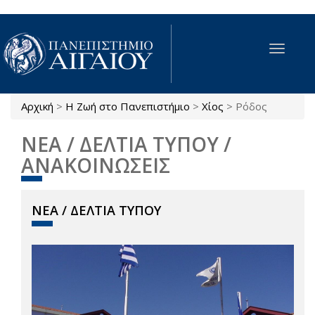
Παράκαμψη προς το κυρίως περιεχόμενο
Toggle
navigat
Αρχική
>
Η Ζωή στο Πανεπιστήμιο
>
Χίος
>
Ρόδος
Είστε εδώ
ΝΕΑ / ΔΕΛΤΙΑ ΤΥΠΟΥ /
ΑΝΑΚΟΙΝΩΣΕΙΣ
ΝΕΑ / ΔΕΛΤΙΑ ΤΥΠΟΥ