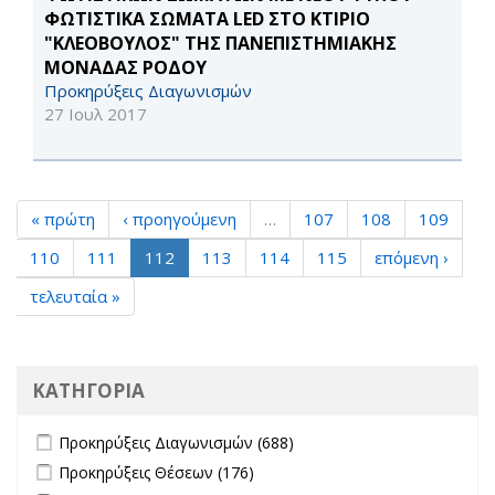
ΦΩΤΙΣΤΙΚΑ ΣΩΜΑΤΑ LED ΣΤΟ ΚΤΙΡΙΟ
"ΚΛΕΟΒΟΥΛΟΣ" ΤΗΣ ΠΑΝΕΠΙΣΤΗΜΙΑΚΗΣ
ΜΟΝΑΔΑΣ ΡΟΔΟΥ
Προκηρύξεις Διαγωνισμών
27 Ιουλ 2017
« πρώτη
‹ προηγούμενη
…
107
108
109
110
111
112
113
114
115
επόμενη ›
τελευταία »
ΚΑΤΗΓΟΡΙΑ
Apply Προκηρύξεις Διαγωνισμών filter
Apply Προκηρύξεις
Προκηρύξεις Διαγωνισμών (688)
Διαγωνισμών filter
Apply Προκηρύξεις Θέσεων filter
Apply Προκηρύξεις Θέσεων
Προκηρύξεις Θέσεων (176)
filter