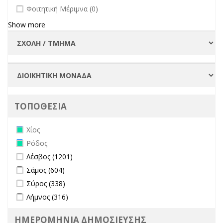
undefined
Φοιτητική Μέριμνα (0)
Show more
ΤΟΠΟΘΕΣΙΑ
Remove Χίος filter
Χίος
Remove Ρόδος filter
Ρόδος
Apply Λέσβος filter
Apply Λέσβος filter
Λέσβος (1201)
Apply Σάμος filter
Apply Σάμος filter
Σάμος (604)
Apply Σύρος filter
Apply Σύρος filter
Σύρος (338)
Apply Λήμνος filter
Apply Λήμνος filter
Λήμνος (316)
ΗΜΕΡΟΜΗΝΙΑ ΔΗΜΟΣΙΕΥΣΗΣ