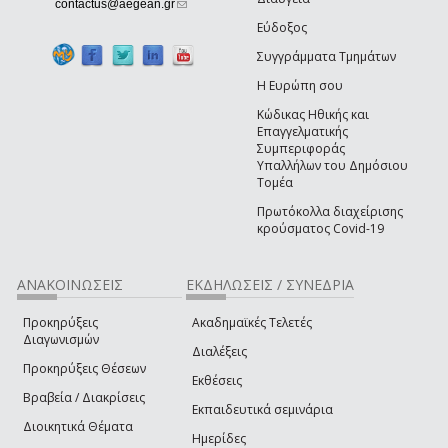
(link sends e-mail)
contactus@aegean.gr
Εύδοξος
Συγγράμματα Τμημάτων
Η Ευρώπη σου
Κώδικας Ηθικής και
Επαγγελματικής
Συμπεριφοράς
Υπαλλήλων του Δημόσιου
Τομέα
Πρωτόκολλα διαχείρισης
κρούσματος Covid-19
ΑΝΑΚΟΙΝΩΣΕΙΣ
ΕΚΔΗΛΩΣΕΙΣ / ΣΥΝΕΔΡΙΑ
Προκηρύξεις
Ακαδημαϊκές Τελετές
Διαγωνισμών
Διαλέξεις
Προκηρύξεις Θέσεων
Εκθέσεις
Βραβεία / Διακρίσεις
Εκπαιδευτικά σεμινάρια
Διοικητικά Θέματα
Ημερίδες