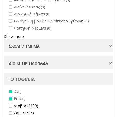
undefined
Διαβουλεύσεις (0)
undefined
Διοικητικά Θέματα (0)
undefined
Εκλογή Συμβουλίου Διοίκησης-Πρύτανη (0)
undefined
Φοιτητική Μέριμνα (0)
Show more
ΤΟΠΟΘΕΣΙΑ
Remove Χίος filter
Χίος
Remove Ρόδος filter
Ρόδος
Apply Λέσβος filter
Apply Λέσβος filter
Λέσβος (1199)
Apply Σάμος filter
Apply Σάμος filter
Σάμος (604)