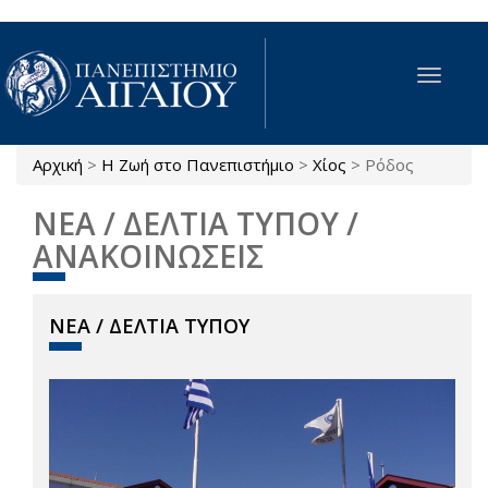
Παράκαμψη προς το κυρίως περιεχόμενο
Toggle
navigat
Αρχική
>
Η Ζωή στο Πανεπιστήμιο
>
Χίος
>
Ρόδος
Είστε εδώ
ΝΕΑ / ΔΕΛΤΙΑ ΤΥΠΟΥ /
ΑΝΑΚΟΙΝΩΣΕΙΣ
ΝΕΑ / ΔΕΛΤΙΑ ΤΥΠΟΥ