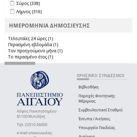
Apply Σύρος filter
Apply Σύρος filter
Σύρος (338)
Apply Λήμνος filter
Apply Λήμνος filter
Λήμνος (316)
ΗΜΕΡΟΜΗΝΙΑ ΔΗΜΟΣΙΕΥΣΗΣ
Τελευταίες 24 ώρες (1)
Apply Τελευταίες 24 ώρες filter
Περασμένη εβδομάδα (1)
Apply Περασμένη εβδομάδα filter
Τον προηγούμενο μήνα (1)
Apply Τον προηγούμενο μήνα
Το περασμένο έτος (1)
Apply Το περασμένο έτος filter
filter
ΧΡΗΣΙΜΟΙ ΣΥΝΔΕΣΜΟΙ
Βιβλιοθήκη
Παροχές Φοιτητικής
Μέριμνας
Συμβουλευτικοί Σταθμοί
Λόφος Πανεπιστημίου
81100 Μυτιλήνη
Έντυπα / Αιτήσεις
Τηλ. 22510 36000
Υπουργείο Παιδείας
e-mail επικοινωνίας:
Διαύγεια