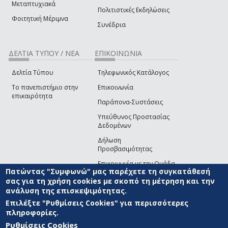
Μεταπτυχιακά
Πολιτιστικές Εκδηλώσεις
Φοιτητική Μέριμνα
Συνέδρια
ΔΕΛΤΙΑ ΤΥΠΟΥ / ΝΕΑ
ΕΠΙΚΟΙΝΩΝΙΑ
Δελτία Τύπου
Τηλεφωνικός Κατάλογος
Το πανεπιστήμιο στην
Επικοινωνία
επικαιρότητα
Παράπονα-Συστάσεις
Υπεύθυνος Προστασίας
Δεδομένων
Δήλωση
Προσβασιμότητας
Επικοινωνία με την Ομάδα
Πατώντας "Συμφωνώ" μας παρέχετε τη συγκατάθεσή
Ανάπτυξης του site
(link sends e-mail)
σας για τη χρήση cookies με σκοπό τη μέτρηση και την
ανάλυση της επισκεψιμότητας.
© ΠΑΝΕΠΙΣΤΗΜΙΟ ΑΙΓΑΙΟΥ
ΟΡΟΙ ΧΡΗΣΗΣ
ΠΟΛΙΤΙΚΗ COOKIES
ΟΜΑΔΑ
ΑΝΑΠΤΥΞΗΣ
Επιλέξτε "Ρυθμίσεις Cookies" για περισσότερες
πληροφορίες.
Ρυθμίσεις Cookies