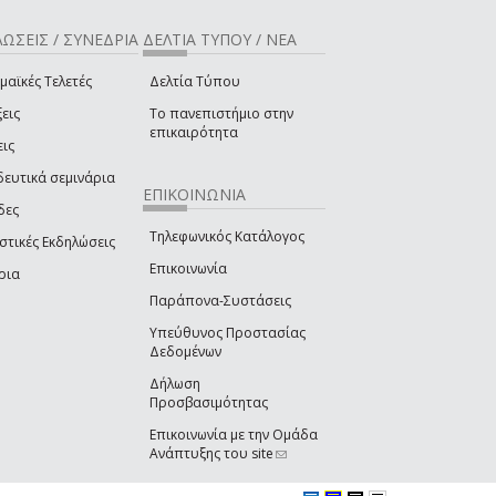
ΩΣΕΙΣ / ΣΥΝΕΔΡΙΑ
ΔΕΛΤΙΑ ΤΥΠΟΥ / ΝΕΑ
μαϊκές Τελετές
Δελτία Τύπου
εις
Το πανεπιστήμιο στην
επικαιρότητα
εις
δευτικά σεμινάρια
ΕΠΙΚΟΙΝΩΝΙΑ
δες
Τηλεφωνικός Κατάλογος
στικές Εκδηλώσεις
Επικοινωνία
ρια
Παράπονα-Συστάσεις
Υπεύθυνος Προστασίας
Δεδομένων
Δήλωση
Προσβασιμότητας
Επικοινωνία με την Ομάδα
Ανάπτυξης του site
(link sends e-mail)