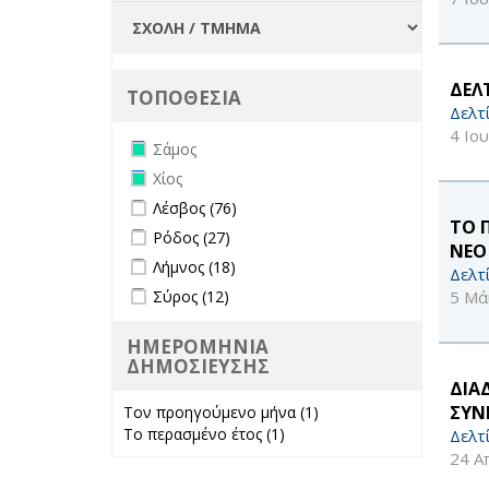
ΔΕΛ
ΤΟΠΟΘΕΣΙΑ
Δελτ
4 Ιο
Remove Σάμος filter
Σάμος
Remove Χίος filter
Χίος
Apply Λέσβος filter
Apply Λέσβος filter
Λέσβος (76)
ΤΟ 
Apply Ρόδος filter
Apply Ρόδος filter
Ρόδος (27)
ΝΕΟ
Apply Λήμνος filter
Apply Λήμνος filter
Λήμνος (18)
Δελτ
Apply Σύρος filter
Apply Σύρος filter
5 Μά
Σύρος (12)
ΗΜΕΡΟΜΗΝΙΑ
ΔΗΜΟΣΙΕΥΣΗΣ
ΔΙΑ
ΣΥΝ
Τον προηγούμενο μήνα (1)
Apply Τον
Το περασμένο έτος (1)
Apply Το
προηγούμενο
Δελτ
περασμένο έτος
μήνα filter
24 Α
filter