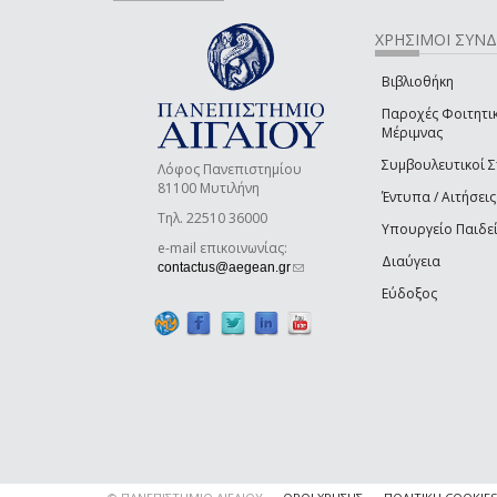
ΧΡΗΣΙΜΟΙ ΣΥΝ
Βιβλιοθήκη
Παροχές Φοιτητι
Μέριμνας
Συμβουλευτικοί 
Λόφος Πανεπιστημίου
81100 Μυτιλήνη
Έντυπα / Αιτήσεις
Τηλ. 22510 36000
Υπουργείο Παιδε
e-mail επικοινωνίας:
Διαύγεια
(link sends e-mail)
contactus@aegean.gr
Εύδοξος