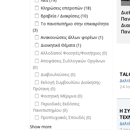
Νέα (19)
Apply Κληρώσεις επιτροπών filter
Apply
Κληρώσεις επιτροπών (18)
Διε
Κληρώσεις
Apply Βραβεία / Διακρίσεις filter
Apply
Βραβεία / Διακρίσεις (10)
επιτροπών
Παν
Βραβεία /
Apply Το πανεπιστήμιο στην
Το πανεπιστήμιο στην επικαιρότητα
filter
Δια
Διακρίσεις
επικαιρότητα filter
(3)
Apply Το πανεπιστήμιο στην
Παν
filter
Apply Ανακοινώσεις άλλων φορέων
επικαιρότητα filter
Apply
Ανακοινώσεις άλλων φορέων (1)
filter
Ανακοινώσεις
Apply Διοικητικά Θέματα filter
Apply Διοικητικά
Διοικητικά Θέματα (1)
άλλων
Θέματα filter
undefined
Αλλοδαποί Φοιτητές/Φοιτήτριες (0)
φορέων filter
undefined
Αποφάσεις Συλλογικών Οργάνων
(0)
undefined
TALO
Διαβουλεύσεις (0)
Δελτ
undefined
Εκλογή Συμβουλίου Διοίκησης-
24 Ι
Πρύτανη (0)
undefined
Φοιτητική Μέριμνα (0)
undefined
Περιοδικές Εκδόσεις
Πανεπιστημίου (0)
Η Σ
undefined
ΤΕΧ
Προπτυχιακές Σπουδές (0)
Δελτ
Show more
7 Ιο