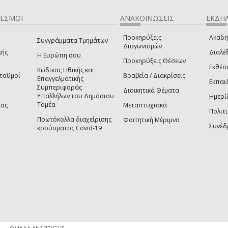
ΔΕΣΜΟΙ
ΑΝΑΚΟΙΝΩΣΕΙΣ
ΕΚΔΗΛ
Προκηρύξεις
Ακαδη
Συγγράμματα Τμημάτων
Διαγωνισμών
κής
Διαλέξ
Η Ευρώπη σου
Προκηρύξεις Θέσεων
Εκθέσ
Κώδικας Ηθικής και
Σταθμοί
Βραβεία / Διακρίσεις
Επαγγελματικής
Εκπαι
Συμπεριφοράς
Διοικητικά Θέματα
Υπαλλήλων του Δημόσιου
Ημερί
Τομέα
ίας
Μεταπτυχιακά
Πολιτι
Πρωτόκολλα διαχείρισης
Φοιτητική Μέριμνα
Συνέδ
κρούσματος Covid-19