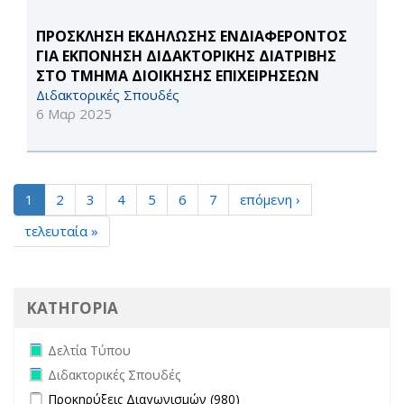
ΠΡΟΣΚΛΗΣΗ ΕΚΔΗΛΩΣΗΣ ΕΝΔΙΑΦΕΡΟΝΤΟΣ
ΓΙΑ ΕΚΠΟΝΗΣΗ ΔΙΔΑΚΤΟΡΙΚΗΣ ΔΙΑΤΡΙΒΗΣ
ΣΤΟ ΤΜΗΜΑ ΔΙΟΙΚΗΣΗΣ ΕΠΙΧΕΙΡΗΣΕΩΝ
Διδακτορικές Σπουδές
6 Μαρ 2025
1
2
3
4
5
6
7
επόμενη ›
τελευταία »
ΚΑΤΗΓΟΡΙΑ
Remove Δελτία Τύπου filter
Δελτία Τύπου
Remove Διδακτορικές Σπουδές filter
Διδακτορικές Σπουδές
Apply Προκηρύξεις Διαγωνισμών filter
Apply Προκηρύξεις
Προκηρύξεις Διαγωνισμών (980)