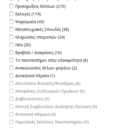
Διαγωνισμών filter
Apply Προκηρύξεις Θέσεων filter
Apply Προκηρύξεις Θέσεων
Προκηρύξεις Θέσεων (210)
filter
Apply Εκλογές filter
Apply Εκλογές filter
Εκλογές (174)
Apply Ψηφίσματα filter
Apply Ψηφίσματα filter
Ψηφίσματα (43)
Apply Μεταπτυχιακές Σπουδές filter
Apply Μεταπτυχιακές
Μεταπτυχιακές Σπουδές (38)
Σπουδές filter
Apply Κληρώσεις επιτροπών filter
Apply Κληρώσεις επιτροπών
Κληρώσεις επιτροπών (24)
filter
Apply Νέα filter
Apply Νέα filter
Νέα (20)
Apply Βραβεία / Διακρίσεις filter
Apply Βραβεία / Διακρίσεις filter
Βραβεία / Διακρίσεις (10)
Apply Το πανεπιστήμιο στην επικαιρότητα filter
Apply Το
Το πανεπιστήμιο στην επικαιρότητα (6)
πανεπιστήμιο στην
Apply Ανακοινώσεις άλλων φορέων filter
Apply Ανακοινώσεις
Ανακοινώσεις άλλων φορέων (2)
επικαιρότητα filter
άλλων φορέων filter
Apply Διοικητικά Θέματα filter
Apply Διοικητικά Θέματα filter
Διοικητικά Θέματα (1)
undefined
Αλλοδαποί Φοιτητές/Φοιτήτριες (0)
undefined
Αποφάσεις Συλλογικών Οργάνων (0)
undefined
Διαβουλεύσεις (0)
undefined
Εκλογή Συμβουλίου Διοίκησης-Πρύτανη (0)
undefined
Φοιτητική Μέριμνα (0)
undefined
Περιοδικές Εκδόσεις Πανεπιστημίου (0)