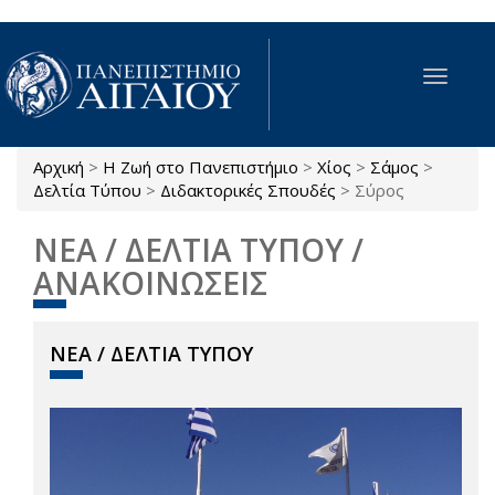
Παράκαμψη προς το κυρίως περιεχόμενο
Toggle
navigat
Αρχική
>
Η Ζωή στο Πανεπιστήμιο
>
Χίος
>
Σάμος
>
Είστε εδώ
Δελτία Τύπου
>
Διδακτορικές Σπουδές
>
Σύρος
ΝΕΑ / ΔΕΛΤΙΑ ΤΥΠΟΥ /
ΑΝΑΚΟΙΝΩΣΕΙΣ
ΝΕΑ / ΔΕΛΤΙΑ ΤΥΠΟΥ