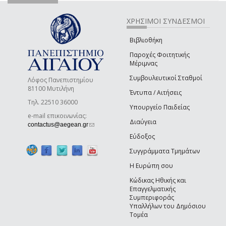
ΧΡΗΣΙΜΟΙ ΣΥΝΔΕΣΜΟΙ
Βιβλιοθήκη
Παροχές Φοιτητικής
Μέριμνας
Συμβουλευτικοί Σταθμοί
Λόφος Πανεπιστημίου
81100 Μυτιλήνη
Έντυπα / Αιτήσεις
Τηλ. 22510 36000
Υπουργείο Παιδείας
e-mail επικοινωνίας:
Διαύγεια
(link sends e-mail)
contactus@aegean.gr
Εύδοξος
Συγγράμματα Τμημάτων
Η Ευρώπη σου
Κώδικας Ηθικής και
Επαγγελματικής
Συμπεριφοράς
Υπαλλήλων του Δημόσιου
Τομέα