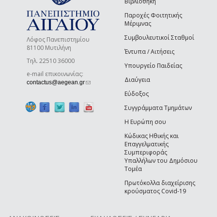
Βιβλιοθήκη
Παροχές Φοιτητικής
Μέριμνας
Συμβουλευτικοί Σταθμοί
Λόφος Πανεπιστημίου
81100 Μυτιλήνη
Έντυπα / Αιτήσεις
Τηλ. 22510 36000
Υπουργείο Παιδείας
e-mail επικοινωνίας:
Διαύγεια
(link sends e-mail)
contactus@aegean.gr
Εύδοξος
Συγγράμματα Τμημάτων
Η Ευρώπη σου
Κώδικας Ηθικής και
Επαγγελματικής
Συμπεριφοράς
Υπαλλήλων του Δημόσιου
Τομέα
Πρωτόκολλα διαχείρισης
κρούσματος Covid-19