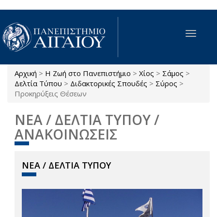
Παράκαμψη προς το κυρίως περιεχόμενο
Toggle
navigat
Αρχική
>
Η Ζωή στο Πανεπιστήμιο
>
Χίος
>
Σάμος
>
Είστε εδώ
Δελτία Τύπου
>
Διδακτορικές Σπουδές
>
Σύρος
>
Προκηρύξεις Θέσεων
ΝΕΑ / ΔΕΛΤΙΑ ΤΥΠΟΥ /
ΑΝΑΚΟΙΝΩΣΕΙΣ
ΝΕΑ / ΔΕΛΤΙΑ ΤΥΠΟΥ