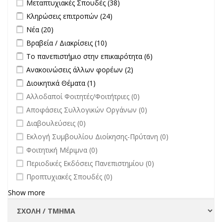
Apply Μεταπτυχιακές Σπουδές filter
Apply Μεταπτυχιακές
Μεταπτυχιακές Σπουδές (38)
Σπουδές filter
Apply Κληρώσεις επιτροπών filter
Apply Κληρώσεις επιτροπών
Κληρώσεις επιτροπών (24)
filter
Apply Νέα filter
Apply Νέα filter
Νέα (20)
Apply Βραβεία / Διακρίσεις filter
Apply Βραβεία / Διακρίσεις filter
Βραβεία / Διακρίσεις (10)
Apply Το πανεπιστήμιο στην επικαιρότητα filter
Apply Το
Το πανεπιστήμιο στην επικαιρότητα (6)
πανεπιστήμιο στην
Apply Ανακοινώσεις άλλων φορέων filter
Apply Ανακοινώσεις
Ανακοινώσεις άλλων φορέων (2)
επικαιρότητα filter
άλλων φορέων filter
Apply Διοικητικά Θέματα filter
Apply Διοικητικά Θέματα filter
Διοικητικά Θέματα (1)
undefined
Αλλοδαποί Φοιτητές/Φοιτήτριες (0)
undefined
Αποφάσεις Συλλογικών Οργάνων (0)
undefined
Διαβουλεύσεις (0)
undefined
Εκλογή Συμβουλίου Διοίκησης-Πρύτανη (0)
undefined
Φοιτητική Μέριμνα (0)
undefined
Περιοδικές Εκδόσεις Πανεπιστημίου (0)
undefined
Προπτυχιακές Σπουδές (0)
Show more