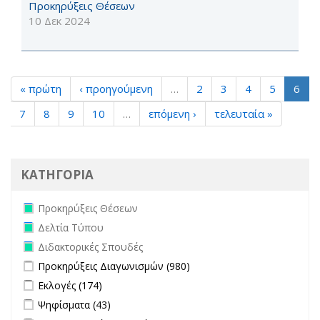
Προκηρύξεις Θέσεων
10 Δεκ 2024
« πρώτη
‹ προηγούμενη
…
2
3
4
5
6
7
8
9
10
…
επόμενη ›
τελευταία »
ΚΑΤΗΓΟΡΙΑ
Remove Προκηρύξεις Θέσεων filter
Προκηρύξεις Θέσεων
Remove Δελτία Τύπου filter
Δελτία Τύπου
Remove Διδακτορικές Σπουδές filter
Διδακτορικές Σπουδές
Apply Προκηρύξεις Διαγωνισμών filter
Apply Προκηρύξεις
Προκηρύξεις Διαγωνισμών (980)
Διαγωνισμών filter
Apply Εκλογές filter
Apply Εκλογές filter
Εκλογές (174)
Apply Ψηφίσματα filter
Apply Ψηφίσματα filter
Ψηφίσματα (43)