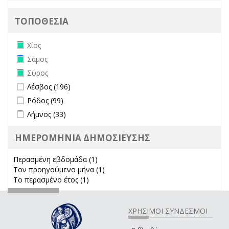
ΤΟΠΟΘΕΣΙΑ
Remove Χίος filter
Χίος
Remove Σάμος filter
Σάμος
Remove Σύρος filter
Σύρος
Apply Λέσβος filter
Apply Λέσβος filter
Λέσβος (196)
Apply Ρόδος filter
Apply Ρόδος filter
Ρόδος (99)
Apply Λήμνος filter
Apply Λήμνος filter
Λήμνος (33)
ΗΜΕΡΟΜΗΝΙΑ ΔΗΜΟΣΙΕΥΣΗΣ
Περασμένη εβδομάδα (1)
Apply Περασμένη εβδομάδα filter
Τον προηγούμενο μήνα (1)
Apply Τον προηγούμενο μήνα
Το περασμένο έτος (1)
Apply Το περασμένο έτος filter
filter
ΧΡΗΣΙΜΟΙ ΣΥΝΔΕΣΜΟΙ