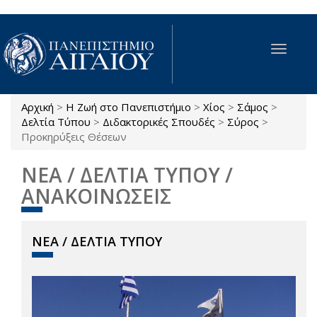
Παράκαμψη προς το κυρίως περιεχόμενο
Toggle
navigat
Αρχική
>
Η Ζωή στο Πανεπιστήμιο
>
Χίος
>
Σάμος
>
Είστε εδώ
Δελτία Τύπου
>
Διδακτορικές Σπουδές
>
Σύρος
>
Προκηρύξεις Θέσεων
ΝΕΑ / ΔΕΛΤΙΑ ΤΥΠΟΥ /
ΑΝΑΚΟΙΝΩΣΕΙΣ
ΝΕΑ / ΔΕΛΤΙΑ ΤΥΠΟΥ