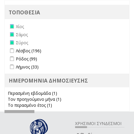
ΤΟΠΟΘΕΣΙΑ
Remove Χίος filter
Χίος
Remove Σάμος filter
Σάμος
Remove Σύρος filter
Σύρος
Apply Λέσβος filter
Apply Λέσβος filter
Λέσβος (196)
Apply Ρόδος filter
Apply Ρόδος filter
Ρόδος (99)
Apply Λήμνος filter
Apply Λήμνος filter
Λήμνος (33)
ΗΜΕΡΟΜΗΝΙΑ ΔΗΜΟΣΙΕΥΣΗΣ
Περασμένη εβδομάδα (1)
Apply Περασμένη εβδομάδα filter
Τον προηγούμενο μήνα (1)
Apply Τον προηγούμενο μήνα
Το περασμένο έτος (1)
Apply Το περασμένο έτος filter
filter
ΧΡΗΣΙΜΟΙ ΣΥΝΔΕΣΜΟΙ