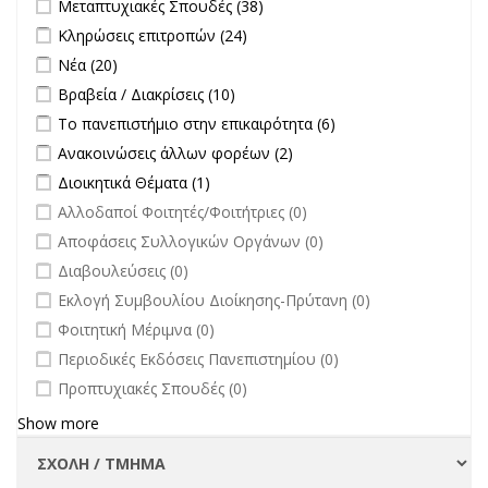
Apply Μεταπτυχιακές Σπουδές filter
Apply Μεταπτυχιακές
Μεταπτυχιακές Σπουδές (38)
Σπουδές filter
Apply Κληρώσεις επιτροπών filter
Apply Κληρώσεις επιτροπών
Κληρώσεις επιτροπών (24)
filter
Apply Νέα filter
Apply Νέα filter
Νέα (20)
Apply Βραβεία / Διακρίσεις filter
Apply Βραβεία / Διακρίσεις filter
Βραβεία / Διακρίσεις (10)
Apply Το πανεπιστήμιο στην επικαιρότητα filter
Apply Το
Το πανεπιστήμιο στην επικαιρότητα (6)
πανεπιστήμιο στην
Apply Ανακοινώσεις άλλων φορέων filter
Apply Ανακοινώσεις
Ανακοινώσεις άλλων φορέων (2)
επικαιρότητα filter
άλλων φορέων filter
Apply Διοικητικά Θέματα filter
Apply Διοικητικά Θέματα filter
Διοικητικά Θέματα (1)
undefined
Αλλοδαποί Φοιτητές/Φοιτήτριες (0)
undefined
Αποφάσεις Συλλογικών Οργάνων (0)
undefined
Διαβουλεύσεις (0)
undefined
Εκλογή Συμβουλίου Διοίκησης-Πρύτανη (0)
undefined
Φοιτητική Μέριμνα (0)
undefined
Περιοδικές Εκδόσεις Πανεπιστημίου (0)
undefined
Προπτυχιακές Σπουδές (0)
Show more