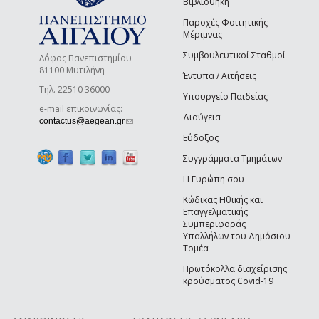
Βιβλιοθήκη
Παροχές Φοιτητικής
Μέριμνας
Συμβουλευτικοί Σταθμοί
Λόφος Πανεπιστημίου
81100 Μυτιλήνη
Έντυπα / Αιτήσεις
Τηλ. 22510 36000
Υπουργείο Παιδείας
e-mail επικοινωνίας:
Διαύγεια
(link sends e-mail)
contactus@aegean.gr
Εύδοξος
Συγγράμματα Τμημάτων
Η Ευρώπη σου
Κώδικας Ηθικής και
Επαγγελματικής
Συμπεριφοράς
Υπαλλήλων του Δημόσιου
Τομέα
Πρωτόκολλα διαχείρισης
κρούσματος Covid-19