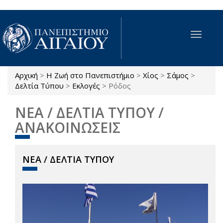
Παράκαμψη προς το κυρίως περιεχόμενο
Toggle
navigat
Αρχική
>
Η Ζωή στο Πανεπιστήμιο
>
Χίος
>
Σάμος
>
Είστε εδώ
Δελτία Τύπου
>
Εκλογές
>
Ρόδος
ΝΕΑ / ΔΕΛΤΙΑ ΤΥΠΟΥ /
ΑΝΑΚΟΙΝΩΣΕΙΣ
ΝΕΑ / ΔΕΛΤΙΑ ΤΥΠΟΥ