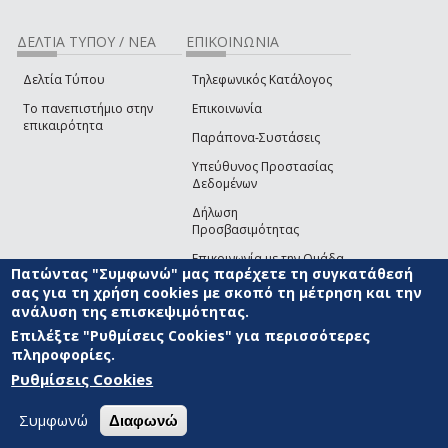
ΔΕΛΤΙΑ ΤΥΠΟΥ / ΝΕΑ
ΕΠΙΚΟΙΝΩΝΙΑ
Δελτία Τύπου
Τηλεφωνικός Κατάλογος
Το πανεπιστήμιο στην
Επικοινωνία
επικαιρότητα
Παράπονα-Συστάσεις
Υπεύθυνος Προστασίας
Δεδομένων
Δήλωση
Προσβασιμότητας
Επικοινωνία με την Ομάδα
Πατώντας "Συμφωνώ" μας παρέχετε τη συγκατάθεσή
Ανάπτυξης του site
(link sends e-mail)
σας για τη χρήση cookies με σκοπό τη μέτρηση και την
ανάλυση της επισκεψιμότητας.
© ΠΑΝΕΠΙΣΤΗΜΙΟ ΑΙΓΑΙΟΥ
ΟΡΟΙ ΧΡΗΣΗΣ
ΠΟΛΙΤΙΚΗ COOKIES
ΟΜΑΔΑ
ΑΝΑΠΤΥΞΗΣ
Επιλέξτε "Ρυθμίσεις Cookies" για περισσότερες
πληροφορίες.
Ρυθμίσεις Cookies
Συμφωνώ
Διαφωνώ