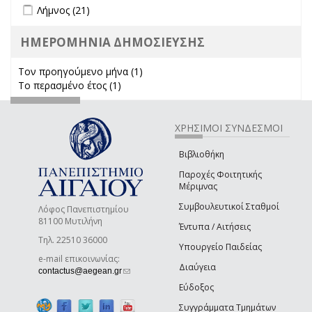
Apply Λήμνος filter
Apply Λήμνος filter
Λήμνος (21)
ΗΜΕΡΟΜΗΝΙΑ ΔΗΜΟΣΙΕΥΣΗΣ
Τον προηγούμενο μήνα (1)
Apply Τον προηγούμενο μήνα
Το περασμένο έτος (1)
Apply Το περασμένο έτος filter
filter
ΧΡΗΣΙΜΟΙ ΣΥΝΔΕΣΜΟΙ
Βιβλιοθήκη
Παροχές Φοιτητικής
Μέριμνας
Συμβουλευτικοί Σταθμοί
Λόφος Πανεπιστημίου
81100 Μυτιλήνη
Έντυπα / Αιτήσεις
Τηλ. 22510 36000
Υπουργείο Παιδείας
e-mail επικοινωνίας:
Διαύγεια
(link sends e-mail)
contactus@aegean.gr
Εύδοξος
Συγγράμματα Τμημάτων