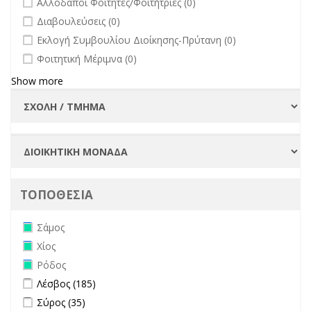
Αλλοδαποί Φοιτητές/Φοιτήτριες (0)
filter
undefined
Διαβουλεύσεις (0)
undefined
Εκλογή Συμβουλίου Διοίκησης-Πρύτανη (0)
undefined
Φοιτητική Μέριμνα (0)
Show more
ΤΟΠΟΘΕΣΙΑ
Remove Σάμος filter
Σάμος
Remove Χίος filter
Χίος
Remove Ρόδος filter
Ρόδος
Apply Λέσβος filter
Apply Λέσβος filter
Λέσβος (185)
Apply Σύρος filter
Apply Σύρος filter
Σύρος (35)