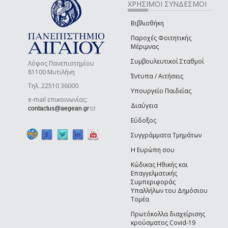
ΧΡΗΣΙΜΟΙ ΣΥΝΔΕΣΜΟΙ
Βιβλιοθήκη
Παροχές Φοιτητικής
Μέριμνας
Συμβουλευτικοί Σταθμοί
Λόφος Πανεπιστημίου
81100 Μυτιλήνη
Έντυπα / Αιτήσεις
Τηλ. 22510 36000
Υπουργείο Παιδείας
e-mail επικοινωνίας:
Διαύγεια
(link sends e-mail)
contactus@aegean.gr
Εύδοξος
Συγγράμματα Τμημάτων
Η Ευρώπη σου
Κώδικας Ηθικής και
Επαγγελματικής
Συμπεριφοράς
Υπαλλήλων του Δημόσιου
Τομέα
Πρωτόκολλα διαχείρισης
κρούσματος Covid-19