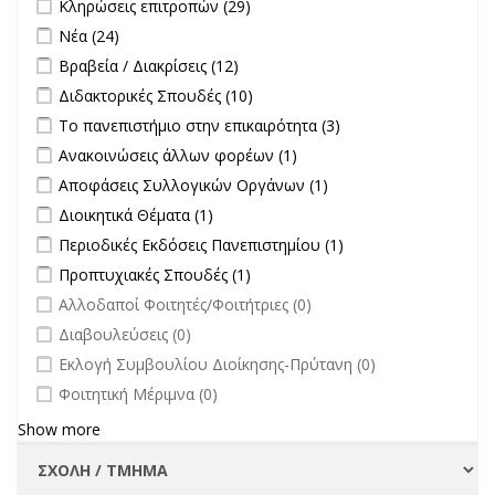
Apply Κληρώσεις επιτροπών filter
Apply Κληρώσεις επιτροπών
Κληρώσεις επιτροπών (29)
filter
Apply Νέα filter
Apply Νέα filter
Νέα (24)
Apply Βραβεία / Διακρίσεις filter
Apply Βραβεία / Διακρίσεις filter
Βραβεία / Διακρίσεις (12)
Apply Διδακτορικές Σπουδές filter
Apply Διδακτορικές Σπουδές
Διδακτορικές Σπουδές (10)
filter
Apply Το πανεπιστήμιο στην επικαιρότητα filter
Apply Το
Το πανεπιστήμιο στην επικαιρότητα (3)
πανεπιστήμιο στην
Apply Ανακοινώσεις άλλων φορέων filter
Apply Ανακοινώσεις
Ανακοινώσεις άλλων φορέων (1)
επικαιρότητα filter
άλλων φορέων filter
Apply Αποφάσεις Συλλογικών Οργάνων filter
Apply Αποφάσεις
Αποφάσεις Συλλογικών Οργάνων (1)
Συλλογικών
Apply Διοικητικά Θέματα filter
Apply Διοικητικά Θέματα filter
Διοικητικά Θέματα (1)
Οργάνων filter
Apply Περιοδικές Εκδόσεις Πανεπιστημίου filter
Apply Περιοδικές
Περιοδικές Εκδόσεις Πανεπιστημίου (1)
Εκδόσεις
Apply Προπτυχιακές Σπουδές filter
Apply Προπτυχιακές Σπουδές
Προπτυχιακές Σπουδές (1)
Πανεπιστημίου
filter
undefined
Αλλοδαποί Φοιτητές/Φοιτήτριες (0)
filter
undefined
Διαβουλεύσεις (0)
undefined
Εκλογή Συμβουλίου Διοίκησης-Πρύτανη (0)
undefined
Φοιτητική Μέριμνα (0)
Show more