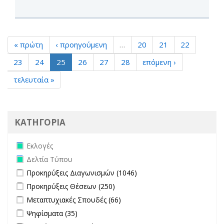
« πρώτη
‹ προηγούμενη
…
20
21
22
23
24
25
26
27
28
επόμενη ›
τελευταία »
ΚΑΤΗΓΟΡΙΑ
Remove Εκλογές filter
Εκλογές
Remove Δελτία Τύπου filter
Δελτία Τύπου
Apply Προκηρύξεις Διαγωνισμών filter
Apply Προκηρύξεις
Προκηρύξεις Διαγωνισμών (1046)
Διαγωνισμών filter
Apply Προκηρύξεις Θέσεων filter
Apply Προκηρύξεις Θέσεων
Προκηρύξεις Θέσεων (250)
filter
Apply Μεταπτυχιακές Σπουδές filter
Apply Μεταπτυχιακές
Μεταπτυχιακές Σπουδές (66)
Σπουδές filter
Apply Ψηφίσματα filter
Apply Ψηφίσματα filter
Ψηφίσματα (35)