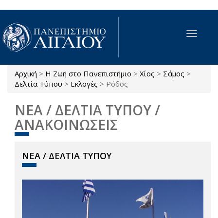
Παράκαμψη προς το κυρίως περιεχόμενο
Toggle
navigat
Αρχική
>
Η Ζωή στο Πανεπιστήμιο
>
Χίος
>
Σάμος
>
Είστε εδώ
Δελτία Τύπου
>
Εκλογές
>
Ρόδος
ΝΕΑ / ΔΕΛΤΙΑ ΤΥΠΟΥ /
ΑΝΑΚΟΙΝΩΣΕΙΣ
ΝΕΑ / ΔΕΛΤΙΑ ΤΥΠΟΥ