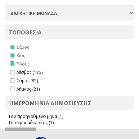
ΤΟΠΟΘΕΣΙΑ
Remove Σάμος filter
Σάμος
Remove Χίος filter
Χίος
Remove Ρόδος filter
Ρόδος
Apply Λέσβος filter
Apply Λέσβος filter
Λέσβος (185)
Apply Σύρος filter
Apply Σύρος filter
Σύρος (35)
Apply Λήμνος filter
Apply Λήμνος filter
Λήμνος (21)
ΗΜΕΡΟΜΗΝΙΑ ΔΗΜΟΣΙΕΥΣΗΣ
Τον προηγούμενο μήνα (1)
Apply Τον προηγούμενο μήνα
Το περασμένο έτος (1)
Apply Το περασμένο έτος filter
filter