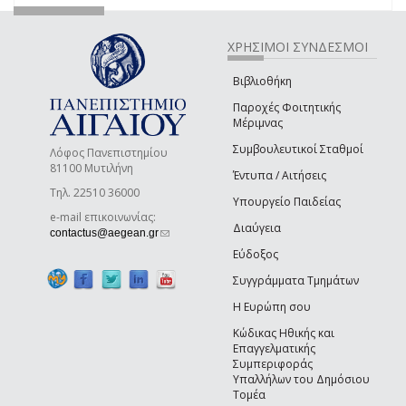
ΧΡΗΣΙΜΟΙ ΣΥΝΔΕΣΜΟΙ
Βιβλιοθήκη
Παροχές Φοιτητικής
Μέριμνας
Συμβουλευτικοί Σταθμοί
Λόφος Πανεπιστημίου
81100 Μυτιλήνη
Έντυπα / Αιτήσεις
Τηλ. 22510 36000
Υπουργείο Παιδείας
e-mail επικοινωνίας:
Διαύγεια
(link sends e-mail)
contactus@aegean.gr
Εύδοξος
Συγγράμματα Τμημάτων
Η Ευρώπη σου
Κώδικας Ηθικής και
Επαγγελματικής
Συμπεριφοράς
Υπαλλήλων του Δημόσιου
Τομέα