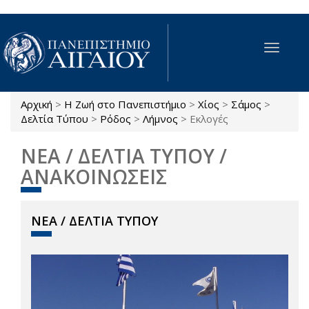
Παράκαμψη προς το κυρίως περιεχόμενο
Toggle
navigat
Αρχική
>
Η Ζωή στο Πανεπιστήμιο
>
Χίος
>
Σάμος
>
Είστε εδώ
Δελτία Τύπου
>
Ρόδος
>
Λήμνος
>
Εκλογές
ΝΕΑ / ΔΕΛΤΙΑ ΤΥΠΟΥ /
ΑΝΑΚΟΙΝΩΣΕΙΣ
ΝΕΑ / ΔΕΛΤΙΑ ΤΥΠΟΥ