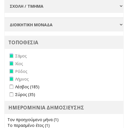
ΤΟΠΟΘΕΣΙΑ
Remove Σάμος filter
Σάμος
Remove Χίος filter
Χίος
Remove Ρόδος filter
Ρόδος
Remove Λήμνος filter
Λήμνος
Apply Λέσβος filter
Apply Λέσβος filter
Λέσβος (185)
Apply Σύρος filter
Apply Σύρος filter
Σύρος (35)
ΗΜΕΡΟΜΗΝΙΑ ΔΗΜΟΣΙΕΥΣΗΣ
Τον προηγούμενο μήνα (1)
Apply Τον προηγούμενο μήνα
Το περασμένο έτος (1)
Apply Το περασμένο έτος filter
filter