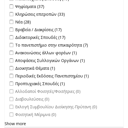
Σπουδές filter
Apply Ψηφίσματα filter
Apply Ψηφίσματα filter
Ψηφίσματα (37)
Apply Κληρώσεις επιτροπών filter
Apply Κληρώσεις επιτροπών
Κληρώσεις επιτροπών (33)
filter
Apply Νέα filter
Apply Νέα filter
Νέα (28)
Apply Βραβεία / Διακρίσεις filter
Apply Βραβεία / Διακρίσεις filter
Βραβεία / Διακρίσεις (17)
Apply Διδακτορικές Σπουδές filter
Apply Διδακτορικές Σπουδές
Διδακτορικές Σπουδές (17)
filter
Apply Το πανεπιστήμιο στην επικαιρότητα filter
Apply Το
Το πανεπιστήμιο στην επικαιρότητα (7)
πανεπιστήμιο στην
Apply Ανακοινώσεις άλλων φορέων filter
Apply Ανακοινώσεις
Ανακοινώσεις άλλων φορέων (1)
επικαιρότητα filter
άλλων φορέων filter
Apply Αποφάσεις Συλλογικών Οργάνων filter
Apply Αποφάσεις
Αποφάσεις Συλλογικών Οργάνων (1)
Συλλογικών
Apply Διοικητικά Θέματα filter
Apply Διοικητικά Θέματα filter
Διοικητικά Θέματα (1)
Οργάνων filter
Apply Περιοδικές Εκδόσεις Πανεπιστημίου filter
Apply Περιοδικές
Περιοδικές Εκδόσεις Πανεπιστημίου (1)
Εκδόσεις
Apply Προπτυχιακές Σπουδές filter
Apply Προπτυχιακές Σπουδές
Προπτυχιακές Σπουδές (1)
Πανεπιστημίου
filter
undefined
Αλλοδαποί Φοιτητές/Φοιτήτριες (0)
filter
undefined
Διαβουλεύσεις (0)
undefined
Εκλογή Συμβουλίου Διοίκησης-Πρύτανη (0)
undefined
Φοιτητική Μέριμνα (0)
Show more