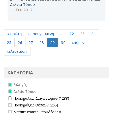
Δελτία Τύπου
14 Σεπ 2017
« πρώτη
‹ προηγούμενη
…
22
23
24
25
26
27
28
29
30
επόμενη ›
τελευταία »
ΚΑΤΗΓΟΡΙΑ
Remove Εκλογές filter
Εκλογές
Remove Δελτία Τύπου filter
Δελτία Τύπου
Apply Προκηρύξεις Διαγωνισμών filter
Apply Προκηρύξεις
Προκηρύξεις Διαγωνισμών (1288)
Διαγωνισμών filter
Apply Προκηρύξεις Θέσεων filter
Apply Προκηρύξεις Θέσεων
Προκηρύξεις Θέσεων (265)
filter
Apply Μεταπτυχιακές Σπουδές filter
Apply Μεταπτυχιακές
Μεταπτυχιακές Σπουδές (79)