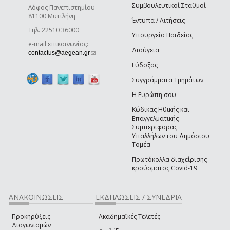
Συμβουλευτικοί Σταθμοί
Λόφος Πανεπιστημίου
81100 Μυτιλήνη
Έντυπα / Αιτήσεις
Τηλ. 22510 36000
Υπουργείο Παιδείας
e-mail επικοινωνίας:
Διαύγεια
(link sends e-mail)
contactus@aegean.gr
Εύδοξος
Συγγράμματα Τμημάτων
Η Ευρώπη σου
Κώδικας Ηθικής και
Επαγγελματικής
Συμπεριφοράς
Υπαλλήλων του Δημόσιου
Τομέα
Πρωτόκολλα διαχείρισης
κρούσματος Covid-19
ΑΝΑΚΟΙΝΩΣΕΙΣ
ΕΚΔΗΛΩΣΕΙΣ / ΣΥΝΕΔΡΙΑ
Προκηρύξεις
Ακαδημαϊκές Τελετές
Διαγωνισμών