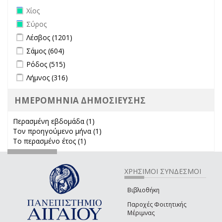
Remove Χίος filter
Χίος
Remove Σύρος filter
Σύρος
Apply Λέσβος filter
Apply Λέσβος filter
Λέσβος (1201)
Apply Σάμος filter
Apply Σάμος filter
Σάμος (604)
Apply Ρόδος filter
Apply Ρόδος filter
Ρόδος (515)
Apply Λήμνος filter
Apply Λήμνος filter
Λήμνος (316)
ΗΜΕΡΟΜΗΝΙΑ ΔΗΜΟΣΙΕΥΣΗΣ
Περασμένη εβδομάδα (1)
Apply Περασμένη εβδομάδα filter
Τον προηγούμενο μήνα (1)
Apply Τον προηγούμενο μήνα
Το περασμένο έτος (1)
Apply Το περασμένο έτος filter
filter
ΧΡΗΣΙΜΟΙ ΣΥΝΔΕΣΜΟΙ
Βιβλιοθήκη
Παροχές Φοιτητικής
Μέριμνας