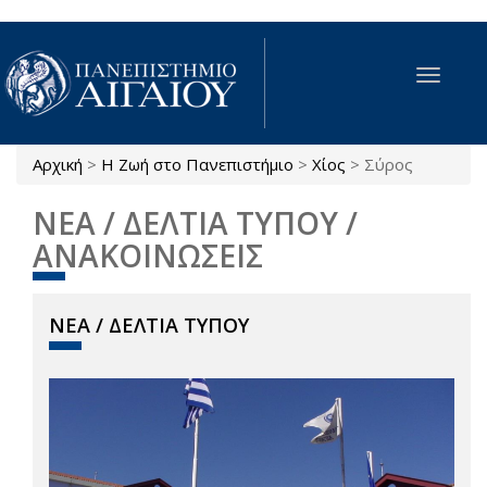
Παράκαμψη προς το κυρίως περιεχόμενο
Toggle
navigat
Αρχική
>
Η Ζωή στο Πανεπιστήμιο
>
Χίος
>
Σύρος
Είστε εδώ
ΝΕΑ / ΔΕΛΤΙΑ ΤΥΠΟΥ /
ΑΝΑΚΟΙΝΩΣΕΙΣ
ΝΕΑ / ΔΕΛΤΙΑ ΤΥΠΟΥ