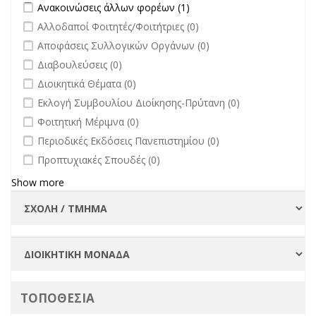
Apply Ανακοινώσεις άλλων φορέων filter
Apply Ανακοινώσεις
Ανακοινώσεις άλλων φορέων (1)
άλλων φορέων filter
undefined
Αλλοδαποί Φοιτητές/Φοιτήτριες (0)
undefined
Αποφάσεις Συλλογικών Οργάνων (0)
undefined
Διαβουλεύσεις (0)
undefined
Διοικητικά Θέματα (0)
undefined
Εκλογή Συμβουλίου Διοίκησης-Πρύτανη (0)
undefined
Φοιτητική Μέριμνα (0)
undefined
Περιοδικές Εκδόσεις Πανεπιστημίου (0)
undefined
Προπτυχιακές Σπουδές (0)
Show more
ΤΟΠΟΘΕΣΙΑ