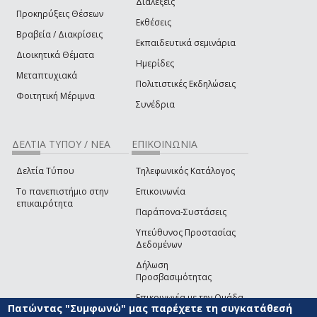
Διαλέξεις
Προκηρύξεις Θέσεων
Εκθέσεις
Βραβεία / Διακρίσεις
Εκπαιδευτικά σεμινάρια
Διοικητικά Θέματα
Ημερίδες
Μεταπτυχιακά
Πολιτιστικές Εκδηλώσεις
Φοιτητική Μέριμνα
Συνέδρια
ΔΕΛΤΙΑ ΤΥΠΟΥ / ΝΕΑ
ΕΠΙΚΟΙΝΩΝΙΑ
Δελτία Τύπου
Τηλεφωνικός Κατάλογος
Το πανεπιστήμιο στην
Επικοινωνία
επικαιρότητα
Παράπονα-Συστάσεις
Υπεύθυνος Προστασίας
Δεδομένων
Δήλωση
Προσβασιμότητας
Επικοινωνία με την Ομάδα
Πατώντας "Συμφωνώ" μας παρέχετε τη συγκατάθεσή
Ανάπτυξης του site
(link sends e-mail)