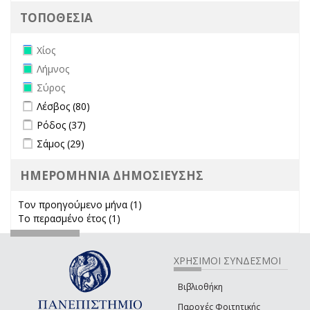
ΤΟΠΟΘΕΣΙΑ
Remove Χίος filter
Χίος
Remove Λήμνος filter
Λήμνος
Remove Σύρος filter
Σύρος
Apply Λέσβος filter
Apply Λέσβος filter
Λέσβος (80)
Apply Ρόδος filter
Apply Ρόδος filter
Ρόδος (37)
Apply Σάμος filter
Apply Σάμος filter
Σάμος (29)
ΗΜΕΡΟΜΗΝΙΑ ΔΗΜΟΣΙΕΥΣΗΣ
Τον προηγούμενο μήνα (1)
Apply Τον προηγούμενο μήνα
Το περασμένο έτος (1)
Apply Το περασμένο έτος filter
filter
ΧΡΗΣΙΜΟΙ ΣΥΝΔΕΣΜΟΙ
Βιβλιοθήκη
Παροχές Φοιτητικής