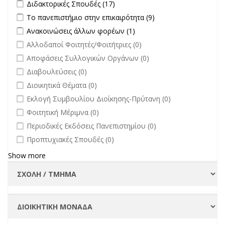
Apply Διδακτορικές Σπουδές filter
Apply Διδακτορικές Σπουδές
Διδακτορικές Σπουδές (17)
filter
Apply Το πανεπιστήμιο στην επικαιρότητα filter
Apply Το
Το πανεπιστήμιο στην επικαιρότητα (9)
πανεπιστήμιο στην
Apply Ανακοινώσεις άλλων φορέων filter
Apply Ανακοινώσεις
Ανακοινώσεις άλλων φορέων (1)
επικαιρότητα filter
άλλων φορέων filter
undefined
Αλλοδαποί Φοιτητές/Φοιτήτριες (0)
undefined
Αποφάσεις Συλλογικών Οργάνων (0)
undefined
Διαβουλεύσεις (0)
undefined
Διοικητικά Θέματα (0)
undefined
Εκλογή Συμβουλίου Διοίκησης-Πρύτανη (0)
undefined
Φοιτητική Μέριμνα (0)
undefined
Περιοδικές Εκδόσεις Πανεπιστημίου (0)
undefined
Προπτυχιακές Σπουδές (0)
Show more