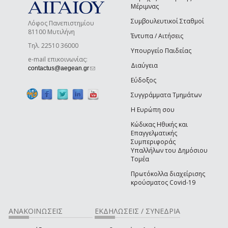
Μέριμνας
Συμβουλευτικοί Σταθμοί
Λόφος Πανεπιστημίου
81100 Μυτιλήνη
Έντυπα / Αιτήσεις
Τηλ. 22510 36000
Υπουργείο Παιδείας
e-mail επικοινωνίας:
Διαύγεια
(link sends e-mail)
contactus@aegean.gr
Εύδοξος
Συγγράμματα Τμημάτων
Η Ευρώπη σου
Κώδικας Ηθικής και
Επαγγελματικής
Συμπεριφοράς
Υπαλλήλων του Δημόσιου
Τομέα
Πρωτόκολλα διαχείρισης
κρούσματος Covid-19
ΑΝΑΚΟΙΝΩΣΕΙΣ
ΕΚΔΗΛΩΣΕΙΣ / ΣΥΝΕΔΡΙΑ