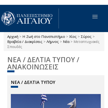
Παράκαμψη προς το κυρίως περιεχόμενο
Toggle
navigat
Αρχική
>
Η Ζωή στο Πανεπιστήμιο
>
Χίος
>
Σύρος
>
Είστε εδώ
Βραβεία / Διακρίσεις
>
Λήμνος
>
Νέα
>
Μεταπτυχιακές
Σπουδές
ΝΕΑ / ΔΕΛΤΙΑ ΤΥΠΟΥ /
ΑΝΑΚΟΙΝΩΣΕΙΣ
ΝΕΑ / ΔΕΛΤΙΑ ΤΥΠΟΥ