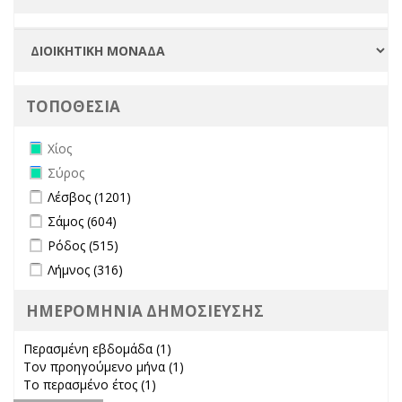
ΤΟΠΟΘΕΣΙΑ
Remove Χίος filter
Χίος
Remove Σύρος filter
Σύρος
Apply Λέσβος filter
Apply Λέσβος filter
Λέσβος (1201)
Apply Σάμος filter
Apply Σάμος filter
Σάμος (604)
Apply Ρόδος filter
Apply Ρόδος filter
Ρόδος (515)
Apply Λήμνος filter
Apply Λήμνος filter
Λήμνος (316)
ΗΜΕΡΟΜΗΝΙΑ ΔΗΜΟΣΙΕΥΣΗΣ
Περασμένη εβδομάδα (1)
Apply Περασμένη εβδομάδα filter
Τον προηγούμενο μήνα (1)
Apply Τον προηγούμενο μήνα
Το περασμένο έτος (1)
Apply Το περασμένο έτος filter
filter