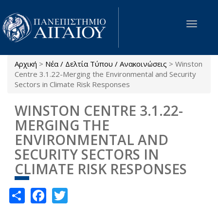
Παράκαμψη προς το κυρίως περιεχόμενο
Toggle
navigat
Αρχική
>
Νέα / Δελτία Τύπου / Ανακοινώσεις
>
Winston
Είστε εδώ
Centre 3.1.22-Merging the Environmental and Security
Sectors in Climate Risk Responses
WINSTON CENTRE 3.1.22-
MERGING THE
ENVIRONMENTAL AND
SECURITY SECTORS IN
CLIMATE RISK RESPONSES
Share
Facebook
Twitter