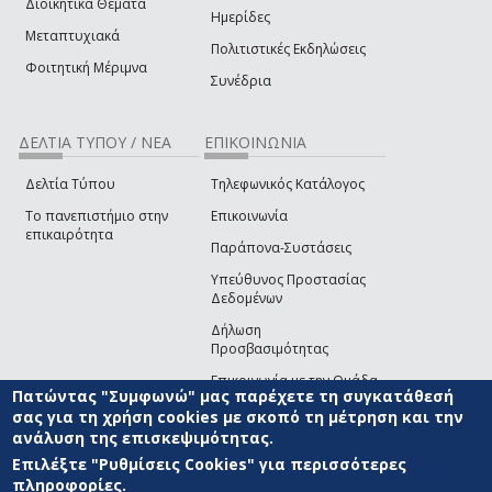
Διοικητικά Θέματα
Ημερίδες
Μεταπτυχιακά
Πολιτιστικές Εκδηλώσεις
Φοιτητική Μέριμνα
Συνέδρια
ΔΕΛΤΙΑ ΤΥΠΟΥ / ΝΕΑ
ΕΠΙΚΟΙΝΩΝΙΑ
Δελτία Τύπου
Τηλεφωνικός Κατάλογος
Το πανεπιστήμιο στην
Επικοινωνία
επικαιρότητα
Παράπονα-Συστάσεις
Υπεύθυνος Προστασίας
Δεδομένων
Δήλωση
Προσβασιμότητας
Επικοινωνία με την Ομάδα
Πατώντας "Συμφωνώ" μας παρέχετε τη συγκατάθεσή
Ανάπτυξης του site
(link sends e-mail)
σας για τη χρήση cookies με σκοπό τη μέτρηση και την
ανάλυση της επισκεψιμότητας.
© ΠΑΝΕΠΙΣΤΗΜΙΟ ΑΙΓΑΙΟΥ
ΟΡΟΙ ΧΡΗΣΗΣ
ΠΟΛΙΤΙΚΗ COOKIES
ΟΜΑΔΑ
ΑΝΑΠΤΥΞΗΣ
Επιλέξτε "Ρυθμίσεις Cookies" για περισσότερες
πληροφορίες.