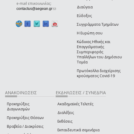
e-mail επικοινωνίας:
Διαύγεια
(link sends e-mail)
contactus@aegean.gr
Εύδοξος
Συγγράμματα Τμημάτων
Η Ευρώπη σου
Κώδικας Ηθικής και
Επαγγελματικής
Συμπεριφοράς
Υπαλλήλων του Δημόσιου
Τομέα
Πρωτόκολλα διαχείρισης
κρούσματος Covid-19
ΑΝΑΚΟΙΝΩΣΕΙΣ
ΕΚΔΗΛΩΣΕΙΣ / ΣΥΝΕΔΡΙΑ
Προκηρύξεις
Ακαδημαϊκές Τελετές
Διαγωνισμών
Διαλέξεις
Προκηρύξεις Θέσεων
Εκθέσεις
Βραβεία / Διακρίσεις
Εκπαιδευτικά σεμινάρια