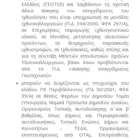
Ελλάδος (ΓΕΩΤΕΕ) και λαμβάνουν τη σχετική
άδεια άσκησης του επαγγέλματος του
Ιχθυολόγου που είναι υποχρεωτική σε μονάδες
Ιχθυοκαλλιεργειών (Π.Δ. 344/2000, ΦΕΚ 297/Α),
σε Επιχειρήσεις παραγωγής ιχθυογενετικού
υλικού, σε Μονάδες μεταποίησης αλιευτικών
προϊόντων, σε Βιομηχανίες παρασκευής
ιχθυοτροφών, σε Ιχθυόσκαλες, καθώς επίσης και
για τη σύνταξη Μελετών επενδυτικών σχεδίων
Υδατοκαλλιεργειών, βάσει όσων προβλέπονται
από το Π.Δ. «'Ασκησης επαγγέλματος
Γεωτεχνικού».
μπορούν να διορίζονται ως πτυχιούχοι του
κλάδου ΠΕ Περιβάλλοντος (ΠΔ 50/2001, ΦΕΚ
39/Α) σε θέσεις Φορέων του Δημοσίου Τομέα
(Υπουργεία, Νομικά Πρόσωπα Δημοσίου Δικαίου,
Οργανισμούς Τοπικής Αυτοδιοίκησης α΄ και β΄
βαθμίδας, όπως Δήμους και Περιφερειακές
αυτοδιοικήσεις, Τοπικές Ενώσεις Δήμων και
Κοινοτήτων - ΤΕΔΚ, Οργανισμούς
εποπτευόμενους από ΟΤΑ),. Επιπρόσθετα,