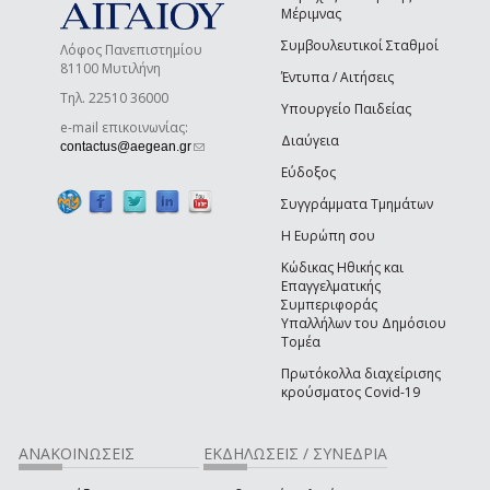
Μέριμνας
Συμβουλευτικοί Σταθμοί
Λόφος Πανεπιστημίου
81100 Μυτιλήνη
Έντυπα / Αιτήσεις
Τηλ. 22510 36000
Υπουργείο Παιδείας
e-mail επικοινωνίας:
Διαύγεια
(link sends e-mail)
contactus@aegean.gr
Εύδοξος
Συγγράμματα Τμημάτων
Η Ευρώπη σου
Κώδικας Ηθικής και
Επαγγελματικής
Συμπεριφοράς
Υπαλλήλων του Δημόσιου
Τομέα
Πρωτόκολλα διαχείρισης
κρούσματος Covid-19
ΑΝΑΚΟΙΝΩΣΕΙΣ
ΕΚΔΗΛΩΣΕΙΣ / ΣΥΝΕΔΡΙΑ