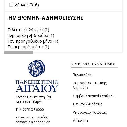
Apply Λήμνος filter
Apply Λήμνος filter
Λήμνος (316)
ΗΜΕΡΟΜΗΝΙΑ ΔΗΜΟΣΙΕΥΣΗΣ
Τελευταίες 24 ώρες (1)
Apply Τελευταίες 24 ώρες filter
Περασμένη εβδομάδα (1)
Apply Περασμένη εβδομάδα filter
Τον προηγούμενο μήνα (1)
Apply Τον προηγούμενο μήνα
Το περασμένο έτος (1)
Apply Το περασμένο έτος filter
filter
ΧΡΗΣΙΜΟΙ ΣΥΝΔΕΣΜΟΙ
Βιβλιοθήκη
Παροχές Φοιτητικής
Μέριμνας
Συμβουλευτικοί Σταθμοί
Λόφος Πανεπιστημίου
81100 Μυτιλήνη
Έντυπα / Αιτήσεις
Τηλ. 22510 36000
Υπουργείο Παιδείας
e-mail επικοινωνίας:
Διαύγεια
(link sends e-mail)
contactus@aegean.gr