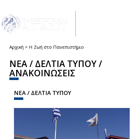
Παράκαμψη προς το κυρίως περιεχόμενο
Toggle
navigat
Αρχική
>
Η Ζωή στο Πανεπιστήμιο
Είστε εδώ
ΝΕΑ / ΔΕΛΤΙΑ ΤΥΠΟΥ /
ΑΝΑΚΟΙΝΩΣΕΙΣ
ΝΕΑ / ΔΕΛΤΙΑ ΤΥΠΟΥ