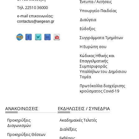
Έντυπα / Αιτήσεις
Τηλ. 22510 36000
Υπουργείο Παιδείας
e-mail επικοινωνίας:
Διαύγεια
(link sends e-mail)
contactus@aegean.gr
Εύδοξος
Συγγράμματα Τμημάτων
Η Ευρώπη σου
Κώδικας Ηθικής και
Επαγγελματικής
Συμπεριφοράς
Υπαλλήλων του Δημόσιου
Τομέα
Πρωτόκολλα διαχείρισης
κρούσματος Covid-19
ΑΝΑΚΟΙΝΩΣΕΙΣ
ΕΚΔΗΛΩΣΕΙΣ / ΣΥΝΕΔΡΙΑ
Προκηρύξεις
Ακαδημαϊκές Τελετές
Διαγωνισμών
Διαλέξεις
Προκηρύξεις Θέσεων
Εκθέσεις