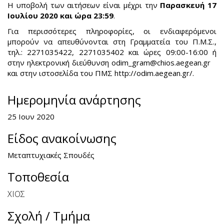
Η υποβολή των αιτήσεων είναι μέχρι την
Παρασκευή 17
Ιουλίου 2020 και ώρα 23:59
.
Για περισσότερες πληροφορίες, οι ενδιαφερόμενοι
μπορούν να απευθύνονται στη Γραμματεία του Π.Μ.Σ.,
τηλ.: 2271035422, 2271035402 και ώρες 09:00-16:00 ή
στην ηλεκτρονική διεύθυνση
odim_gram@chios.aegean.gr
(link
και στην ιστοσελίδα του ΠΜΣ
http://odim.aegean.gr/
.
sen
e-
mail
Ημερομηνία ανάρτησης
25 Ιουν 2020
Είδος ανακοίνωσης
Μεταπτυχιακές Σπουδές
Τοποθεσία
ΧΙΟΣ
Σχολή / Τμήμα