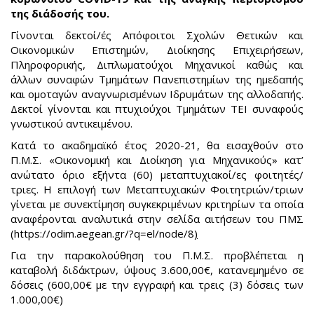
της διάδοσής του.
Γίνονται δεκτοί/ές Απόφοιτοι Σχολών Θετικών και
Οικονομικών Επιστημών, Διοίκησης Επιχειρήσεων,
Πληροφορικής, Διπλωματούχοι Μηχανικοί καθώς και
άλλων συναφών Τμημάτων Πανεπιστημίων της ημεδαπής
και ομοταγών αναγνωρισμένων Ιδρυμάτων της αλλοδαπής.
Δεκτοί γίνονται και πτυχιούχοι Τμημάτων ΤΕΙ συναφούς
γνωστικού αντικειμένου.
Κατά το ακαδημαϊκό έτος 2020-21, θα εισαχθούν στο
Π.Μ.Σ. «Οικονομική και Διοίκηση για Μηχανικούς» κατ’
ανώτατο όριο εξήντα (60) μεταπτυχιακοί/ες φοιτητές/
τριες. H επιλογή των Μεταπτυχιακών Φοιτητριών/τριων
γίνεται µε συνεκτίμηση συγκεκριμένων κριτηρίων τα οποία
αναφέρονται αναλυτικά στην σελίδα αιτήσεων του ΠΜΣ
(
https://odim.aegean.gr/?q=el/node/8
)
Για την παρακολούθηση του Π.Μ.Σ. προβλέπεται η
καταβολή διδάκτρων, ύψους 3.600,00€, κατανεμημένο σε
δόσεις (600,00€ με την εγγραφή και τρεις (3) δόσεις των
1.000,00€)