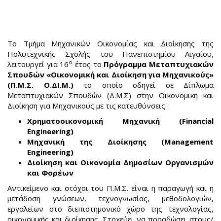
Share
Facebook
Twitter
Το Τμήμα Μηχανικών Οικονομίας και Διοίκησης της
Πολυτεχνικής Σχολής του Πανεπιστημίου Αιγαίου,
ο
λειτουργεί για 16
έτος το
Πρόγραμμα Μεταπτυχιακών
Σπουδών «Οικονομική και Διοίκηση για Μηχανικούς»
(Π.Μ.Σ. Ο.ΔΙ.Μ.)
το οποίο οδηγεί σε Δίπλωμα
Μεταπτυχιακών Σπουδών (Δ.Μ.Σ) στην Οικονομική και
Διοίκηση για Μηχανικούς με τις κατευθύνσεις:
Χρηματοοικονομική Μηχανική (Financial
Engineering)
Μηχανική της Διοίκησης (Management
Engineering)
Διοίκηση και Οικονομία Δημοσίων Οργανισμών
και Φορέων
Αντικείμενο και στόχοι του Π.Μ.Σ. είναι η παραγωγή και η
μετάδοση γνώσεων, τεχνογνωσίας, μεθοδολογιών,
εργαλείων στο διεπιστημονικό χώρο της τεχνολογίας,
οικονομικής και διοίκησης. Στοχεύει να προσδώσει στους/