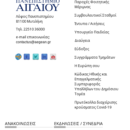
Παροχές Φοιτητικής
Μέριμνας
Συμβουλευτικοί Σταθμοί
Λόφος Πανεπιστημίου
81100 Μυτιλήνη
Έντυπα / Αιτήσεις
Τηλ. 22510 36000
Υπουργείο Παιδείας
e-mail επικοινωνίας:
Διαύγεια
(link sends e-mail)
contactus@aegean.gr
Εύδοξος
Συγγράμματα Τμημάτων
Η Ευρώπη σου
Κώδικας Ηθικής και
Επαγγελματικής
Συμπεριφοράς
Υπαλλήλων του Δημόσιου
Τομέα
Πρωτόκολλα διαχείρισης
κρούσματος Covid-19
ΑΝΑΚΟΙΝΩΣΕΙΣ
ΕΚΔΗΛΩΣΕΙΣ / ΣΥΝΕΔΡΙΑ