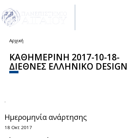
Παράκαμψη προς το κυρίως περιεχόμενο
Toggle
navigat
Αρχική
Είστε εδώ
KΑΘΗΜΕΡΙΝΗ 2017-10-18-
ΔΙΕΘΝΕΣ ΕΛΛΗΝΙΚΟ DESIGN
Share
Facebook
Twitter
.
Ημερομηνία ανάρτησης
18 Οκτ 2017