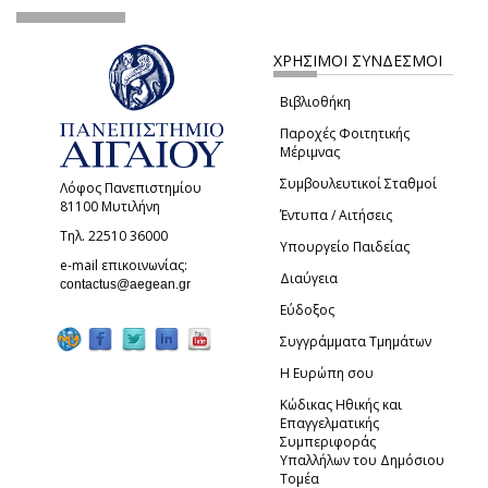
ΧΡΗΣΙΜΟΙ ΣΥΝΔΕΣΜΟΙ
Βιβλιοθήκη
Παροχές Φοιτητικής
Μέριμνας
Συμβουλευτικοί Σταθμοί
Λόφος Πανεπιστημίου
81100 Μυτιλήνη
Έντυπα / Αιτήσεις
Τηλ. 22510 36000
Υπουργείο Παιδείας
e-mail επικοινωνίας:
Διαύγεια
(link sends e-mail)
contactus@aegean.gr
Εύδοξος
Συγγράμματα Τμημάτων
Η Ευρώπη σου
Κώδικας Ηθικής και
Επαγγελματικής
Συμπεριφοράς
Υπαλλήλων του Δημόσιου
Τομέα