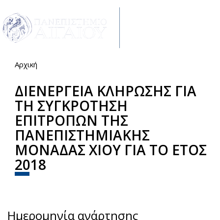
Παράκαμψη προς το κυρίως περιεχόμενο
Toggle
navigat
Αρχική
Είστε εδώ
ΔΙΕΝΕΡΓΕΙΑ ΚΛΗΡΩΣΗΣ ΓΙΑ
ΤΗ ΣΥΓΚΡΟΤΗΣΗ
ΕΠΙΤΡΟΠΩΝ ΤΗΣ
ΠΑΝΕΠΙΣΤΗΜΙΑΚΗΣ
ΜΟΝΑΔΑΣ ΧΙΟΥ ΓΙΑ ΤΟ ΕΤΟΣ
2018
Share
Facebook
Twitter
Ημερομηνία ανάρτησης