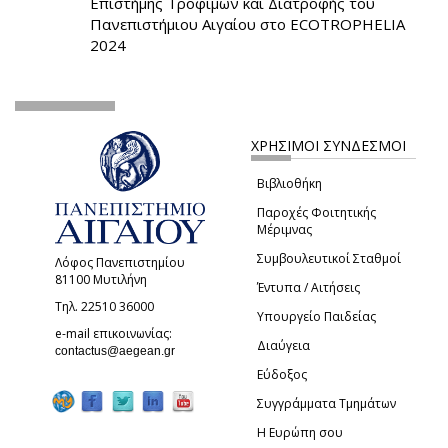
Επιστήμης Τροφίμων και Διατροφής του
Πανεπιστήμιου Αιγαίου στο ECOTROPHELIA
2024
ΧΡΗΣΙΜΟΙ ΣΥΝΔΕΣΜΟΙ
Βιβλιοθήκη
Παροχές Φοιτητικής
Μέριμνας
Συμβουλευτικοί Σταθμοί
Λόφος Πανεπιστημίου
81100 Μυτιλήνη
Έντυπα / Αιτήσεις
Τηλ. 22510 36000
Υπουργείο Παιδείας
e-mail επικοινωνίας:
Διαύγεια
(link sends e-mail)
contactus@aegean.gr
Εύδοξος
Συγγράμματα Τμημάτων
Η Ευρώπη σου