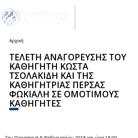
Παράκαμψη προς το κυρίως περιεχόμενο
Toggle
navigat
Αρχική
Είστε εδώ
ΤΕΛΕΤΗ ΑΝΑΓΟΡΕΥΣΗΣ ΤΟΥ
ΚΑΘΗΓΗΤΗ ΚΩΣΤΑ
ΤΣΟΛΑΚΙΔΗ ΚΑΙ ΤΗΣ
ΚΑΘΗΓΗΤΡΙΑΣ ΠΕΡΣΑΣ
ΦΩΚΙΑΛΗ ΣΕ ΟΜΟΤΙΜΟΥΣ
ΚΑΘΗΓΗΤΕΣ
Share
Facebook
Twitter
Την Παρασκευή 9 Φεβρουαρίου 2018 και ώρα 18:00