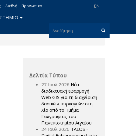
EN
ς
Διεθνή
Προσωπικό
ΙΣΤΗΜΙΟ
Φόρμα
αναζήτησης
Αναζήτηση
Δελτία Τύπου
27 Ιουλ 2026
Νέα
διαδικτυακή εφαρμογή
Web GIS για τη διαχείριση
δασικών πυρκαγιών στη
Χίο από το Τμήμα
Γεωγραφίας του
Πανεπιστημίου Αιγαίου
24 Ιουλ 2026
TALOS –
Digital Entrepreneurship in