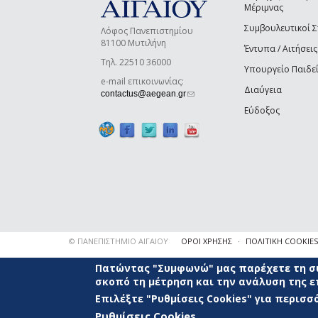
Μέριμνας
Συμβουλευτικοί 
Λόφος Πανεπιστημίου
81100 Μυτιλήνη
Έντυπα / Αιτήσεις
Τηλ. 22510 36000
Υπουργείο Παιδε
e-mail επικοινωνίας:
Διαύγεια
(link sends e-mail)
contactus@aegean.gr
Εύδοξος
© ΠΑΝΕΠΙΣΤΗΜΙΟ ΑΙΓΑΙΟΥ
ΟΡΟΙ ΧΡΗΣΗΣ
ΠΟΛΙΤΙΚΗ COOKIES
Πατώντας "Συμφωνώ" μας παρέχετε τη συ
σκοπό τη μέτρηση και την ανάλυση της 
Επιλέξτε "Ρυθμίσεις Cookies" για περισ
Ρυθμίσεις Cookies