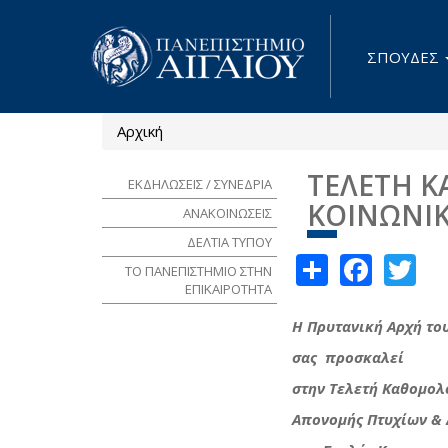
Παράκαμψη προς το κυρίως περιεχόμενο
ΣΠΟΥΔΕΣ
Αρχική
Είστε εδώ
ΤΕΛΕΤΗ 
ΕΚΔΗΛΩΣΕΙΣ / ΣΥΝΕΔΡΙΑ
ΚΟΙΝΩΝΙ
ΑΝΑΚΟΙΝΩΣΕΙΣ
ΔΕΛΤΙΑ ΤΥΠΟΥ
Share
Face
Tw
ΤΟ ΠΑΝΕΠΙΣΤΗΜΙΟ ΣΤΗΝ
ΕΠΙΚΑΙΡΟΤΗΤΑ
Η Πρυτανική Αρχή το
σας προσκαλεί
στην Τελετή Καθομο
Απονομής Πτυχίων &