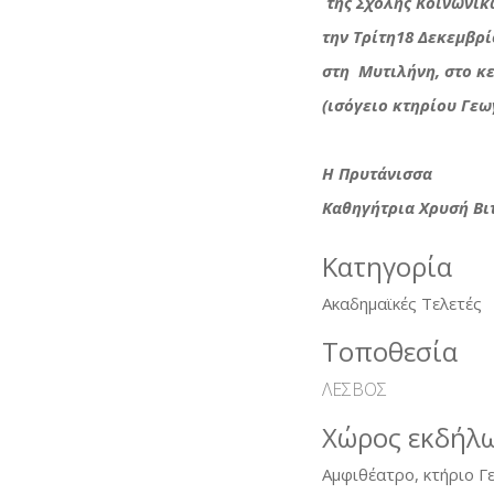
της Σχολής Κοινωνι
την Τρίτη18 Δεκεμβρί
στη Μυτιλήνη, στο κ
(ισόγειο κτηρίου Γεω
Η Πρυτάνισσα
Καθηγήτρια Χρυσή Βι
Κατηγορία
Ακαδημαϊκές Τελετές
Τοποθεσία
ΛΕΣΒΟΣ
Χώρος εκδήλ
Αμφιθέατρο, κτήριο Γ