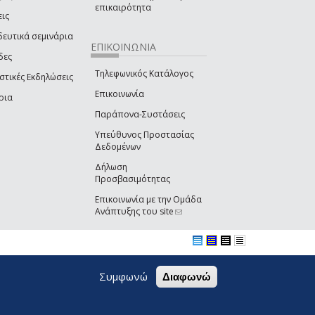
επικαιρότητα
εις
δευτικά σεμινάρια
ΕΠΙΚΟΙΝΩΝΙΑ
δες
Τηλεφωνικός Κατάλογος
στικές Εκδηλώσεις
Επικοινωνία
ρια
Παράπονα-Συστάσεις
Υπεύθυνος Προστασίας
Δεδομένων
Δήλωση
Προσβασιμότητας
Επικοινωνία με την Ομάδα
Ανάπτυξης του site
(link sends e-mail)
Συμφωνώ
Διαφωνώ