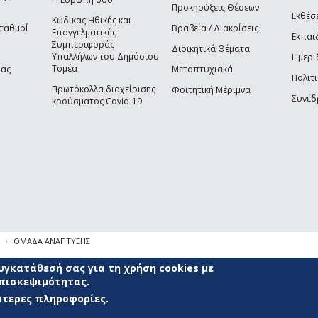
Προκηρύξεις Θέσεων
Εκθέσ
Κώδικας Ηθικής και
Σταθμοί
Βραβεία / Διακρίσεις
Επαγγελματικής
Εκπαι
Συμπεριφοράς
Διοικητικά Θέματα
Υπαλλήλων του Δημόσιου
Ημερί
Τομέα
ίας
Μεταπτυχιακά
Πολιτι
Πρωτόκολλα διαχείρισης
Φοιτητική Μέριμνα
Συνέδ
κρούσματος Covid-19
ΟΜΑΔΑ ΑΝΑΠΤΥΞΗΣ
γκατάθεσή σας για τη χρήση cookies με
επισκεψιμότητας.
σότερες πληροφορίες.