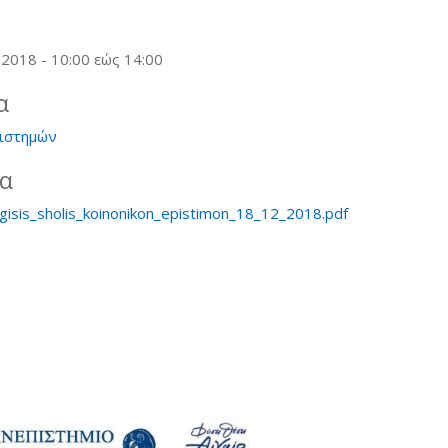
 2018 -
10:00
εώς
14:00
α
ιστημών
ία
ogisis_sholis_koinonikon_epistimon_18_12_2018.pdf