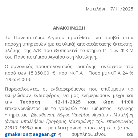
Μυτιλήνη, 7/11/2025
ΑΝΑΚΟΙΝΩΣΗ
Το Πανεπιστήμιο Αιγαίου προτίθεται να προβεί στην
παροχή υπηρεσιών (με τα υλικά) αποκατάστασης έκτακτης
βλάβης της Α/Θ που εξυπηρετεί το κτήριο Γ’ των Φ.Κ.Μ
του Πανεπιστήμιου Αιγαίου στη Μυτιλήνη.
Ο συνολικός προϋπολογισμός δαπάνης ανέρχεται στο
ποσό των 15.850.00 € προ Φ.Π.Α. Ποσό με Φ.Π.Α 24 %
19.654.00 €
Παρακαλούνται οι ενδιαφερόμενοι που επιθυμούν να
εκδηλώσουν ενδιαφέρον, να μας ενημερώσουν μέχρι και
την
Τετάρτη 12-11-2025 και ώρα 11:00
επικοινωνώντας με το γραφείο του Τμήματος Τεχνικής
Υπηρεσίας
(Διεύθυνση: Λόφος Παν/μίου Αιγαίου - Μυτιλήνη
(όνομα υπαλλήλου Γρηγόρης Μακαρώνης τηλ. επικοινωνίας
22510 36954)
και με ηλεκτρονική αποστολή στο (e mail:
gmakaron
@
aegean
.
gr
(link sends e-mail)
) συμπληρωμένου και