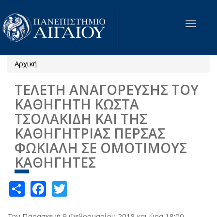
Παράκαμψη προς το κυρίως περιεχόμενο
Toggle
navigat
Αρχική
Είστε εδώ
ΤΕΛΕΤΗ ΑΝΑΓΟΡΕΥΣΗΣ ΤΟΥ
ΚΑΘΗΓΗΤΗ ΚΩΣΤΑ
ΤΣΟΛΑΚΙΔΗ ΚΑΙ ΤΗΣ
ΚΑΘΗΓΗΤΡΙΑΣ ΠΕΡΣΑΣ
ΦΩΚΙΑΛΗ ΣΕ ΟΜΟΤΙΜΟΥΣ
ΚΑΘΗΓΗΤΕΣ
Share
Facebook
Twitter
Την Παρασκευή 9 Φεβρουαρίου 2018 και ώρα 18:00