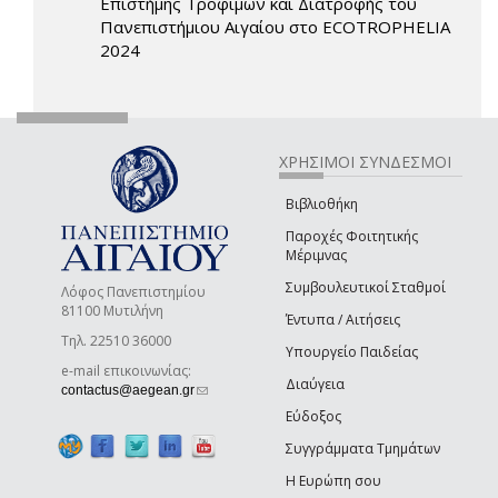
Επιστήμης Τροφίμων και Διατροφής του
Πανεπιστήμιου Αιγαίου στο ECOTROPHELIA
2024
ΧΡΗΣΙΜΟΙ ΣΥΝΔΕΣΜΟΙ
Βιβλιοθήκη
Παροχές Φοιτητικής
Μέριμνας
Συμβουλευτικοί Σταθμοί
Λόφος Πανεπιστημίου
81100 Μυτιλήνη
Έντυπα / Αιτήσεις
Τηλ. 22510 36000
Υπουργείο Παιδείας
e-mail επικοινωνίας:
Διαύγεια
(link sends e-mail)
contactus@aegean.gr
Εύδοξος
Συγγράμματα Τμημάτων
Η Ευρώπη σου