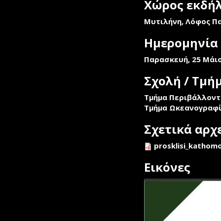
Χώρος εκδή
Μυτιλήνη, Λόφος Π
Ημερομηνία
Παρασκευή, 25 Μάιο
Σχολή / Τμή
Τμήμα Περιβάλλοντ
Τμήμα Ωκεανογραφί
Σχετικά αρχ
prosklisi_kathomo
Εικόνες