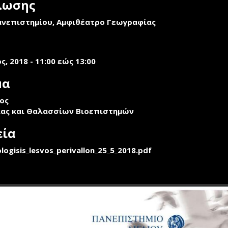
λωσης
ανεπιστημίου, Αμφιθέατρο Γεωγραφίας
ς, 2018 -
11:00
εώς
13:00
μα
ος
ας και Θαλασσίων Βιοεπιστημών
εία
logisis_lesvos_perivallon_25_5_2018.pdf