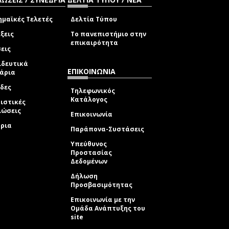
μαϊκές Τελετές
Δελτία Τύπου
ξεις
Το πανεπιστήμιο στην
επικαιρότητα
εις
ιδευτικά
ΕΠΙΚΟΙΝΩΝΙΑ
νάρια
δες
Τηλεφωνικός
Κατάλογος
ιστικές
λώσεις
Επικοινωνία
δρια
Παράπονα-Συστάσεις
Υπεύθυνος
Προστασίας
Δεδομένων
Δήλωση
Προσβασιμότητας
Επικοινωνία με την
Ομάδα Ανάπτυξης του
site
(link sends e-mail)