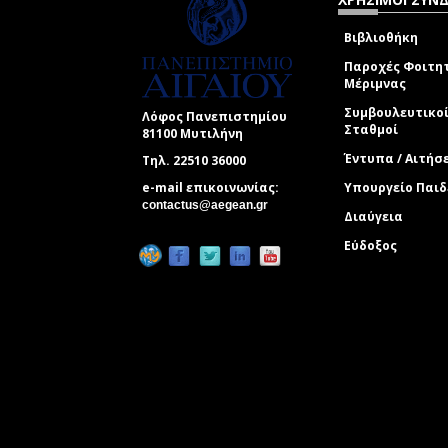
Βιβλιοθήκη
Παροχές Φοιτη
Μέριμνας
Συμβουλευτικο
Λόφος Πανεπιστημίου
Σταθμοί
81100 Μυτιλήνη
Έντυπα / Αιτήσ
Τηλ. 22510 36000
e-mail επικοινωνίας:
Υπουργείο Παιδ
(link sends e-mail)
contactus@aegean.gr
Διαύγεια
Εύδοξος