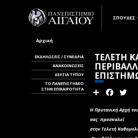
Παράκαμψη προς το κυρίως περιεχόμενο
ΣΠΟΥΔΕΣ
Αρχική
Είστε εδώ
ΤΕΛΕΤΗ 
ΕΚΔΗΛΩΣΕΙΣ / ΣΥΝΕΔΡΙΑ
ΠΕΡΙΒΑΛ
ΑΝΑΚΟΙΝΩΣΕΙΣ
ΕΠΙΣΤΗΜ
ΔΕΛΤΙΑ ΤΥΠΟΥ
ΤΟ ΠΑΝΕΠΙΣΤΗΜΙΟ
Share
Face
T
ΣΤΗΝ ΕΠΙΚΑΙΡΟΤΗΤΑ
Η Πρυτανική Αρχή το
σας προσκαλεί
στην Τελετή Καθομο