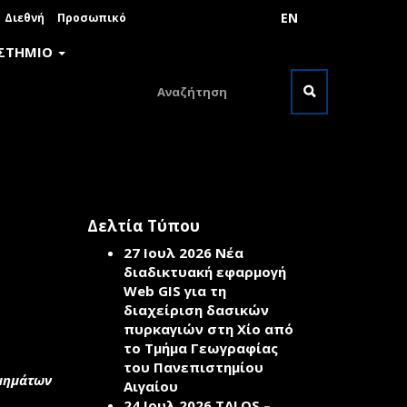
EN
Διεθνή
Προσωπικό
ΙΣΤΗΜΙΟ
Φόρμα
αναζήτησης
Αναζήτηση
Δελτία Τύπου
27 Ιουλ 2026
Νέα
διαδικτυακή εφαρμογή
Web GIS για τη
διαχείριση δασικών
πυρκαγιών στη Χίο από
το Τμήμα Γεωγραφίας
του Πανεπιστημίου
μημάτων
Αιγαίου
24 Ιουλ 2026
TALOS –