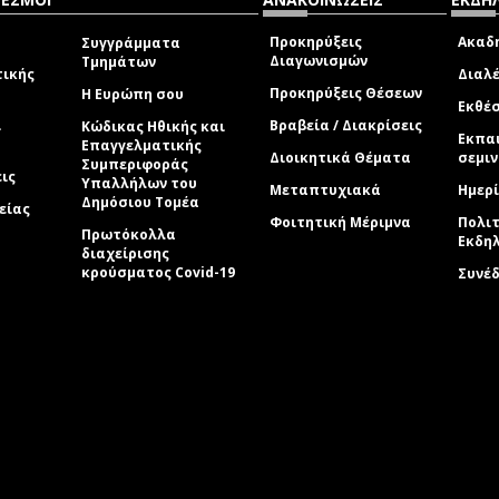
Προκηρύξεις
Ακαδη
Συγγράμματα
Διαγωνισμών
Τμημάτων
τικής
Διαλέ
Προκηρύξεις Θέσεων
Η Ευρώπη σου
Εκθέσ
ί
Βραβεία / Διακρίσεις
Κώδικας Ηθικής και
Εκπα
Επαγγελματικής
Διοικητικά Θέματα
σεμι
Συμπεριφοράς
εις
Υπαλλήλων του
Μεταπτυχιακά
Ημερί
Δημόσιου Τομέα
είας
Φοιτητική Μέριμνα
Πολιτ
Πρωτόκολλα
Εκδη
διαχείρισης
κρούσματος Covid-19
Συνέ