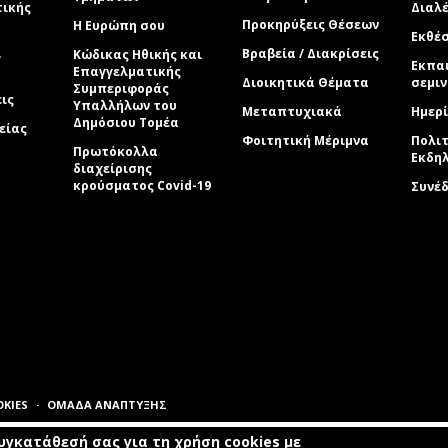
τικής
Διαλέ
Προκηρύξεις Θέσεων
Η Ευρώπη σου
Εκθέσ
ί
Βραβεία / Διακρίσεις
Κώδικας Ηθικής και
Εκπα
Επαγγελματικής
Διοικητικά Θέματα
σεμι
Συμπεριφοράς
εις
Υπαλλήλων του
Μεταπτυχιακά
Ημερί
Δημόσιου Τομέα
είας
Φοιτητική Μέριμνα
Πολιτ
Πρωτόκολλα
Εκδη
διαχείρισης
κρούσματος Covid-19
Συνέ
OKIES
ΟΜΑΔΑ ΑΝΑΠΤΥΞΗΣ
γκατάθεσή σας για τη χρήση cookies με