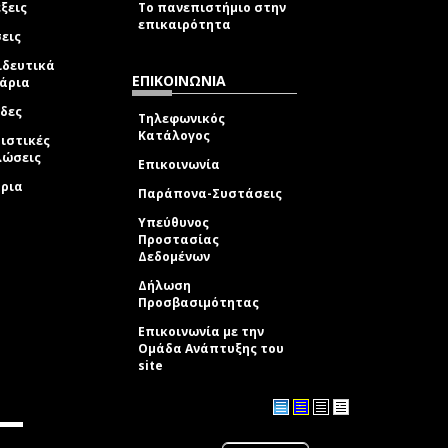
ξεις
Το πανεπιστήμιο στην
επικαιρότητα
εις
ιδευτικά
ΕΠΙΚΟΙΝΩΝΙΑ
νάρια
δες
Τηλεφωνικός
Κατάλογος
ιστικές
λώσεις
Επικοινωνία
δρια
Παράπονα-Συστάσεις
Υπεύθυνος
Προστασίας
Δεδομένων
Δήλωση
Προσβασιμότητας
Επικοινωνία με την
Ομάδα Ανάπτυξης του
site
(link sends e-mail)