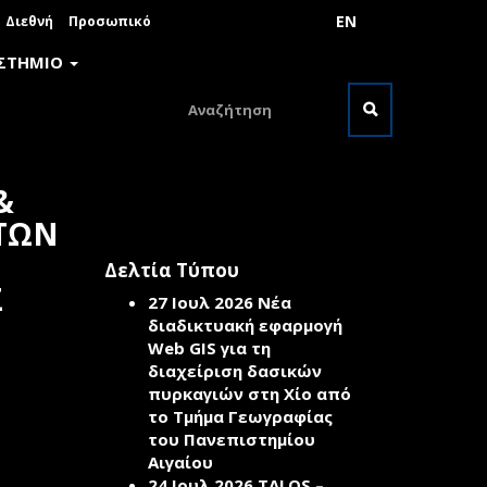
EN
Διεθνή
Προσωπικό
ΙΣΤΗΜΙΟ
Φόρμα
αναζήτησης
Αναζήτηση
&
ΤΩΝ
Δελτία Τύπου
Σ
27 Ιουλ 2026
Νέα
διαδικτυακή εφαρμογή
Web GIS για τη
διαχείριση δασικών
πυρκαγιών στη Χίο από
το Τμήμα Γεωγραφίας
του Πανεπιστημίου
Αιγαίου
24 Ιουλ 2026
TALOS –