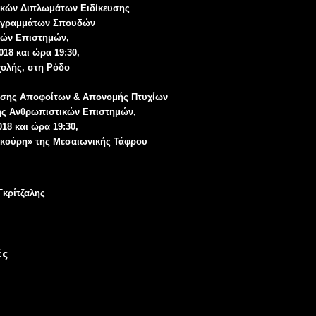
κών Διπλωμάτων Ειδίκευσης
ογραμμάτων Σπουδών
κών Επιστημών,
018 και ώρα 19:30,
χολής, στη Ρόδο
ησης Αποφοίτων & Απονομής Πτυχίων
ής Ανθρωπιστικών Επιστημών,
018 και ώρα 19:30,
ρκούρη» της Μεσαιωνικής Τάφρου
Γκρίτζαλης
ές