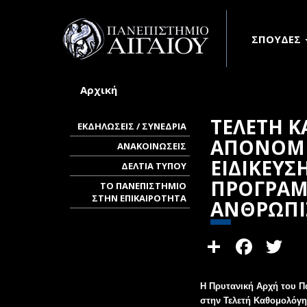
Παράκαμψη προς το κυρίως περιεχόμενο
ΣΠΟΥΔΕΣ
Αρχική
Είστε εδώ
ΤΕΛΕΤΗ 
ΕΚΔΗΛΩΣΕΙΣ / ΣΥΝΕΔΡΙΑ
ΑΠΟΝΟΜΗ
ΑΝΑΚΟΙΝΩΣΕΙΣ
ΕΙΔΙΚΕΥΣ
ΔΕΛΤΙΑ ΤΥΠΟΥ
ΠΡΟΓΡΑΜ
ΤΟ ΠΑΝΕΠΙΣΤΗΜΙΟ
ΣΤΗΝ ΕΠΙΚΑΙΡΟΤΗΤΑ
ΑΝΘΡΩΠΙ
Share
Face
T
Η Πρυτανική Αρχή του Π
στην Τελετή Καθομολόγ