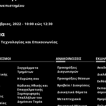
ανεπιστημίου
βριος, 2022 -
10:00
εώς
12:30
μα
 Τεχνολογίας και Επικοινωνίας
ΔΕΣΜΟΙ
ΑΝΑΚΟΙΝΩΣΕΙΣ
ΕΚΔΗΛ
Προκηρύξεις
Ακαδη
Συγγράμματα
Διαγωνισμών
Τμημάτων
τικής
Διαλέ
Προκηρύξεις Θέσεων
Η Ευρώπη σου
Εκθέσ
ί
Βραβεία / Διακρίσεις
Κώδικας Ηθικής και
Εκπα
Επαγγελματικής
Διοικητικά Θέματα
σεμι
Συμπεριφοράς
εις
Υπαλλήλων του
Μεταπτυχιακά
Ημερί
Δημόσιου Τομέα
είας
Φοιτητική Μέριμνα
Πολιτ