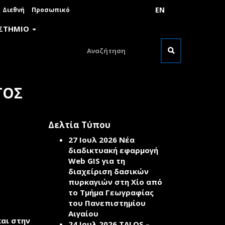
EN
Διεθνή
Προσωπικό
ΙΣΤΗΜΙΟ
Φόρμα
αναζήτησης
Αναζήτηση
ΤΟΣ
Δελτία Τύπου
27 Ιουλ 2026
Νέα
διαδικτυακή εφαρμογή
Web GIS για τη
διαχείριση δασικών
πυρκαγιών στη Χίο από
το Τμήμα Γεωγραφίας
του Πανεπιστημίου
Αιγαίου
αι στην
24 Ιουλ 2026
TALOS –