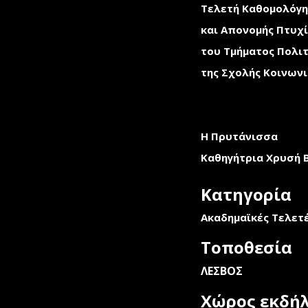
Τελετή Καθομολόγ
και Απονομής Πτυχί
του
Τμήματος Πολιτ
της Σχολής Κοινων
Η Πρυτάνισσα
Καθηγήτρια Χρυσή 
Κατηγορία
Ακαδημαϊκές Τελετ
Τοποθεσία
ΛΕΣΒΟΣ
Χώρος εκδή