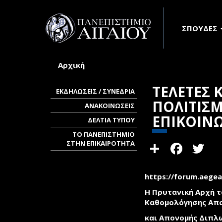
Παράκαμψη προς το κυρίως περιεχόμενο
ΣΠΟΥΔΕΣ
Αρχική
Είστε εδώ
ΤΕΛΕΤΕΣ
ΕΚΔΗΛΩΣΕΙΣ / ΣΥΝΕΔΡΙΑ
ΠΟΛΙΤΙΣΜ
ΑΝΑΚΟΙΝΩΣΕΙΣ
ΕΠΙΚΟΙΝ
ΔΕΛΤΙΑ ΤΥΠΟΥ
ΤΟ ΠΑΝΕΠΙΣΤΗΜΙΟ
Share
Face
T
ΣΤΗΝ ΕΠΙΚΑΙΡΟΤΗΤΑ
https://forum.aege
Η Πρυτανική Αρχή τ
Καθομολόγησης Απ
και Απονομής Διπλ