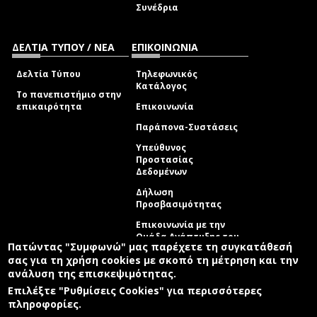
Συνέδρια
ΔΕΛΤΙΑ ΤΥΠΟΥ / ΝΕΑ
ΕΠΙΚΟΙΝΩΝΙΑ
Δελτία Τύπου
Τηλεφωνικός
Κατάλογος
Το πανεπιστήμιο στην
επικαιρότητα
Επικοινωνία
Παράπονα-Συστάσεις
Υπεύθυνος
Προστασίας
Δεδομένων
Δήλωση
Προσβασιμότητας
Επικοινωνία με την
Ομάδα Ανάπτυξης του
Πατώντας "Συμφωνώ" μας παρέχετε τη συγκατάθεσή
site
(link sends e-mail)
σας για τη χρήση cookies με σκοπό τη μέτρηση και την
ανάλυση της επισκεψιμότητας.
© ΠΑΝΕΠΙΣΤΗΜΙΟ ΑΙΓΑΙΟΥ
ΟΡΟΙ ΧΡΗΣΗΣ
ΠΟΛΙΤΙΚΗ COOKIES
ΟΜΑΔΑ ΑΝΑΠΤΥΞΗΣ
Επιλέξτε "Ρυθμίσεις Cookies" για περισσότερες
πληροφορίες.