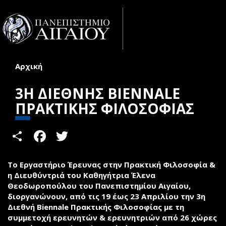
Παράκαμψη προς το κυρίως περιεχόμενο
Toggle
naviga
Αρχική
Είστε εδώ
3Η ΔΙΕΘΝΗΣ BIENNALE
ΠΡΑΚΤΙΚΗΣ ΦΙΛΟΣΟΦΙΑΣ
Share
Facebook
Twitter
Το Εργαστήριο Έρευνας στην Πρακτική Φιλοσοφία &
η Διευθύντριά του Καθηγήτρια Έλενα
Θεοδωροπούλου του Πανεπιστημίου Αιγαίου,
διοργανώνουν, από τις 19 έως 23 Απριλίου την 3η
Διεθνή Biennale Πρακτικής Φιλοσοφίας με τη
συμμετοχή ερευνητών & ερευνητριών από 26 χώρες