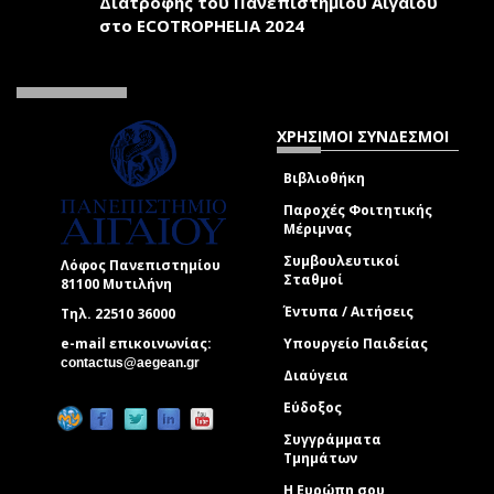
Διατροφής του Πανεπιστήμιου Αιγαίου
στο ECOTROPHELIA 2024
ΧΡΗΣΙΜΟΙ ΣΥΝΔΕΣΜΟΙ
Βιβλιοθήκη
Παροχές Φοιτητικής
Μέριμνας
Συμβουλευτικοί
Λόφος Πανεπιστημίου
Σταθμοί
81100 Μυτιλήνη
Έντυπα / Αιτήσεις
Τηλ. 22510 36000
e-mail επικοινωνίας:
Υπουργείο Παιδείας
(link sends e-mail)
contactus@aegean.gr
Διαύγεια
Εύδοξος
Συγγράμματα
Τμημάτων
Η Ευρώπη σου