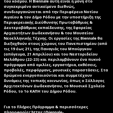
του κόσμου. Η Βiennale αυτή είναι η μόνη στο
συγκεκριμένο αντικείμενο διεθνώς,
συνδιοργανώνεται από την Περιφέρεια Νοτίου
Αιγαίου & τον Δήμο Ρόδου με την υποστήριξη της
Περιφερειακής Διεύθυνσης Πρωτοβάθμιας &
Δευτεροβάθμιας εκπαίδευσης, της Εφορείας
Αρχαιοτήτων Δωδεκανήσου & του Μουσείου
Νεοελληνικής Τέχνης. Οι εργασίες της Biennale θα
διεξαχθούν στους χώρους του Πανεπιστημίου (από
τις 19 έως 21), της Παναγιάς του Μπούργκου
(απόγευμα, 21 Απριλίου) και του Νεστοριδείου
Μελάθρου (22-23) και περιλαμβάνουν ένα πυκνό
πρόγραμμα από ομιλίες, εργαστήρια, εκθέσεις,
προβολές, περφόρμανς, μουσικές παραστάσεις. Στα
δρώμενα ενεργοποιούνται και συμμετέχουν
δυνάμεις της τοπικής κοινωνίας, όπως ο Σύλλογος
Αρχιτεκτόνων Δωδεκανήσου, το Μουσικό Σχολείο
Ρόδου, το 1ο ΚΑΠΗ του Δήμου Ρόδου.
Για το Πλήρες Πρόγραμμα & περισσότερες
πληροφορίες:
https://biennale-