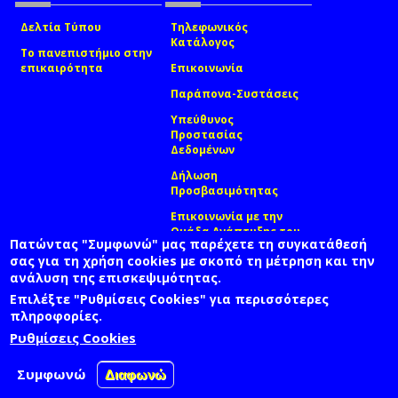
Δελτία Τύπου
Τηλεφωνικός
Κατάλογος
Το πανεπιστήμιο στην
επικαιρότητα
Επικοινωνία
Παράπονα-Συστάσεις
Υπεύθυνος
Προστασίας
Δεδομένων
Δήλωση
Προσβασιμότητας
Επικοινωνία με την
Ομάδα Ανάπτυξης του
Πατώντας "Συμφωνώ" μας παρέχετε τη συγκατάθεσή
site
(link sends e-mail)
σας για τη χρήση cookies με σκοπό τη μέτρηση και την
ανάλυση της επισκεψιμότητας.
© ΠΑΝΕΠΙΣΤΗΜΙΟ ΑΙΓΑΙΟΥ
ΟΡΟΙ ΧΡΗΣΗΣ
ΠΟΛΙΤΙΚΗ COOKIES
ΟΜΑΔΑ ΑΝΑΠΤΥΞΗΣ
Επιλέξτε "Ρυθμίσεις Cookies" για περισσότερες
πληροφορίες.
Ρυθμίσεις Cookies
Συμφωνώ
Διαφωνώ