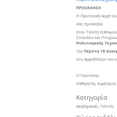
ΠΡΟΣΚΛΗΣΗ
Η Πρυτανική Αρχή το
σας προσκαλεί
στην Τελετή Καθομολ
Σπουδών και Πτυχίω
Πολιτισμικής Τεχνο
την
Πέμπτη 18 Δεκεμ
στο Αμφιθέατρο του 
Ο Πρύτανης
Καθηγητής Δημήτριο
Κατηγορία
Ακαδημαϊκές Τελετές