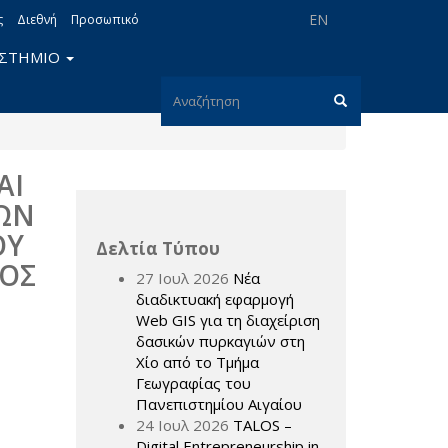
EN
ς
Διεθνή
Προσωπικό
ΙΣΤΗΜΙΟ
Φόρμα
αναζήτησης
Αναζήτηση
ΑΙ
ΩΝ
ΟΥ
Δελτία Τύπου
ΟΣ
27 Ιουλ 2026
Νέα
διαδικτυακή εφαρμογή
Web GIS για τη διαχείριση
δασικών πυρκαγιών στη
Χίο από το Τμήμα
Γεωγραφίας του
Πανεπιστημίου Αιγαίου
24 Ιουλ 2026
TALOS –
Digital Entrepreneurship in