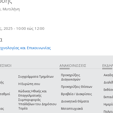
ωσης
, Μυτιλήνη
ς, 2025 -
10:00
εώς
12:00
α
εχνολογίας και Επικοινωνίας
ΔΕΣΜΟΙ
ΑΝΑΚΟΙΝΩΣΕΙΣ
ΕΚΔΗΛ
Προκηρύξεις
Ακαδη
Συγγράμματα Τμημάτων
Διαγωνισμών
κής
Διαλέξ
Η Ευρώπη σου
Προκηρύξεις Θέσεων
Εκθέσ
Κώδικας Ηθικής και
Σταθμοί
Βραβεία / Διακρίσεις
Επαγγελματικής
Εκπαι
Συμπεριφοράς
Διοικητικά Θέματα
Υπαλλήλων του Δημόσιου
Ημερί
Τομέα
ίας
Μεταπτυχιακά
Πολιτι