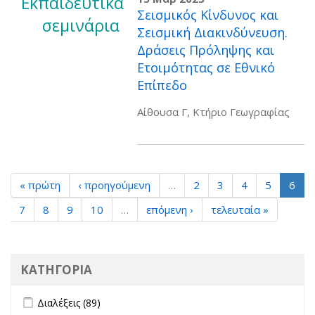
Εκπαιδευτικά
Σεισμικός Κίνδυνος και
σεμινάρια
Σεισμική Διακινδύνευση.
Δράσεις Πρόληψης και
Ετοιμότητας σε Εθνικό
Επίπεδο
Αίθουσα Γ, Κτήριο Γεωγραφίας
« πρώτη
‹ προηγούμενη
…
2
3
4
5
6
7
8
9
10
…
επόμενη ›
τελευταία »
ΚΑΤΗΓΟΡΙΑ
Apply Διαλέξεις filter
Apply Διαλέξεις filter
Διαλέξεις (89)