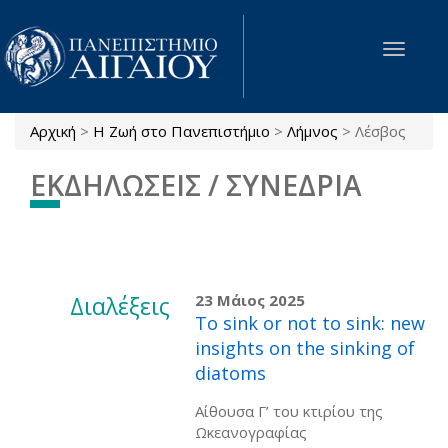
Παράκαμψη προς το κυρίως περιεχόμενο
Toggle
navigat
Αρχική
>
Η Ζωή στο Πανεπιστήμιο
>
Λήμνος
>
Λέσβος
Είστε εδώ
ΕΚΔΗΛΩΣΕΙΣ / ΣΥΝΕΔΡΙΑ
Διαλέξεις
23 Μάιος 2025
To sink or not to sink: new
insights on the sinking of
diatoms
Αίθουσα Γ’ του κτιρίου της
Ωκεανογραφίας