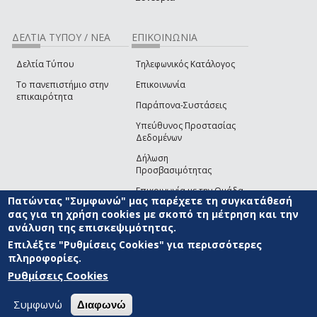
ΔΕΛΤΙΑ ΤΥΠΟΥ / ΝΕΑ
ΕΠΙΚΟΙΝΩΝΙΑ
Δελτία Τύπου
Τηλεφωνικός Κατάλογος
Το πανεπιστήμιο στην
Επικοινωνία
επικαιρότητα
Παράπονα-Συστάσεις
Υπεύθυνος Προστασίας
Δεδομένων
Δήλωση
Προσβασιμότητας
Επικοινωνία με την Ομάδα
Πατώντας "Συμφωνώ" μας παρέχετε τη συγκατάθεσή
Ανάπτυξης του site
(link sends e-mail)
σας για τη χρήση cookies με σκοπό τη μέτρηση και την
ανάλυση της επισκεψιμότητας.
© ΠΑΝΕΠΙΣΤΗΜΙΟ ΑΙΓΑΙΟΥ
ΟΡΟΙ ΧΡΗΣΗΣ
ΠΟΛΙΤΙΚΗ COOKIES
ΟΜΑΔΑ
ΑΝΑΠΤΥΞΗΣ
Επιλέξτε "Ρυθμίσεις Cookies" για περισσότερες
πληροφορίες.
Ρυθμίσεις Cookies
Συμφωνώ
Διαφωνώ