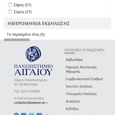
Apply Σάμος filter
Apply Σάμος filter
Σάμος (57)
Apply Σύρος filter
Apply Σύρος filter
Σύρος (37)
ΗΜΕΡΟΜΗΝΙΑ ΕΚΔΗΛΩΣΗΣ
Το περασμένο έτος (5)
Apply Το περασμένο έτος filter
ΧΡΗΣΙΜΟΙ ΣΥΝΔΕΣΜΟΙ
Βιβλιοθήκη
Παροχές Φοιτητικής
Μέριμνας
Συμβουλευτικοί Σταθμοί
Λόφος Πανεπιστημίου
81100 Μυτιλήνη
Έντυπα / Αιτήσεις
Τηλ. 22510 36000
Υπουργείο Παιδείας
e-mail επικοινωνίας:
Διαύγεια
(link sends e-mail)
contactus@aegean.gr
Εύδοξος